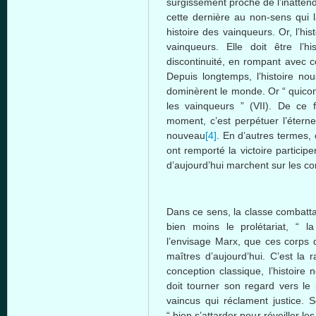
surgissement
proche
de
l’inatten
cette
dernière
au
non-sens
qui 
histoire
des
vainqueurs
. Or,
l’his
vainqueurs
. Elle
doit
être
l’hi
discontinuité
, en
rompant
avec
c
Depuis
longtemps
,
l’histoire
nou
dominèrent
le
monde
. Or “
quico
les
vainqueurs
” (VII). De
ce
f
moment,
c’est
perpétuer
l’éterne
nouveau
[4]
. En d’autres termes, c
ont remporté la victoire particip
d’aujourd’hui marchent sur les cor
Dans ce sens, la classe combattan
bien moins le prolétariat, “ l
l’envisage Marx, que ces corps 
maîtres d’aujourd’hui. C’est la 
conception classique, l’histoire n
doit tourner son regard vers le 
vaincus qui réclament justice. 
“ bien s’attarder pour réveiller l