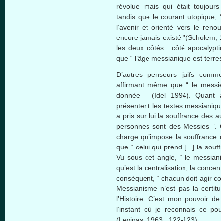
révolue mais qui était toujours
tandis que le courant utopique, 
l’avenir et orienté vers le reno
encore jamais existé ”(Scholem, 1
les deux côtés : côté apocalypti
que “ l’âge messianique est terre
D’autres penseurs juifs comm
affirmant même que “ le messie
donnée ” (Idel 1994). Quant à
présentent les textes messianique
a pris sur lui la souffrance des a
personnes sont des Messies ”. C
charge qu’impose la souffrance d
que “ celui qui prend [...] la souff
Vu sous cet angle, “ le messian
qu’est la centralisation, la concen
conséquent, “ chacun doit agir co
Messianisme n’est pas la certi
l’Histoire. C’est mon pouvoir de
l’instant où je reconnais ce pou
(Levinas, 1963 : 122-123).