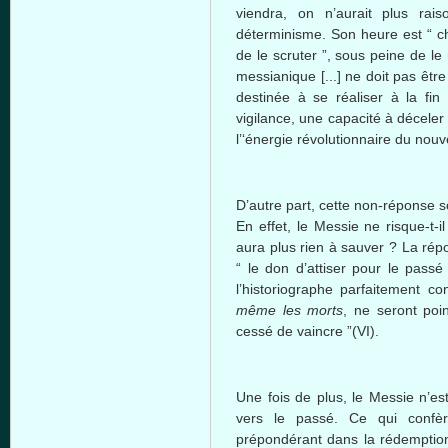
viendra, on n’aurait plus rai
déterminisme. Son heure est “ ch
de le scruter ”, sous peine de l
messianique [...] ne doit pas êt
destinée à se réaliser à la f
vigilance, une capacité à déceler 
l’‘énergie révolutionnaire du nou
D’autre part, cette non-réponse so
En effet, le Messie ne risque-t-i
aura plus rien à sauver ? La rép
“ le don d’attiser pour le passé
l’historiographe parfaitement co
même les morts
, ne seront poi
cessé de vaincre ”(VI).
Une fois de plus, le Messie n’es
vers le passé. Ce qui confèr
prépondérant dans la rédemption 