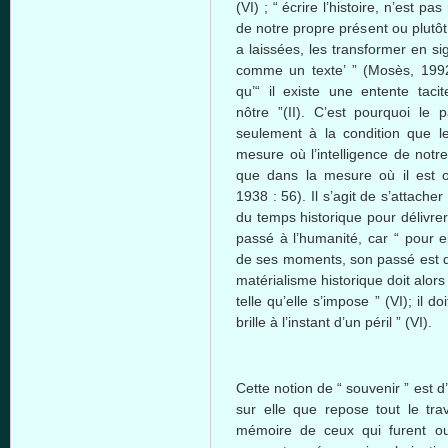
(VI) ; “ écrire l’histoire, n’est pa
de notre propre présent ou plutôt,
a laissées, les transformer en sig
comme un texte’ ” (Mosès, 1992 :
qu’“ il existe une entente taci
nôtre ”(II). C’est pourquoi le 
seulement à la condition que l
mesure où l’intelligence de not
que dans la mesure où il est ou
1938 : 56). Il s’agit de s’attache
du temps historique pour délivrer
passé à l’humanité, car “ pour e
de ses moments, son passé est dev
matérialisme historique doit alo
telle qu’elle s’impose ” (VI); il d
brille à l’instant d’un péril ” (VI).
Cette notion de “ souvenir ” est 
sur elle que repose tout le trav
mémoire de ceux qui furent oub