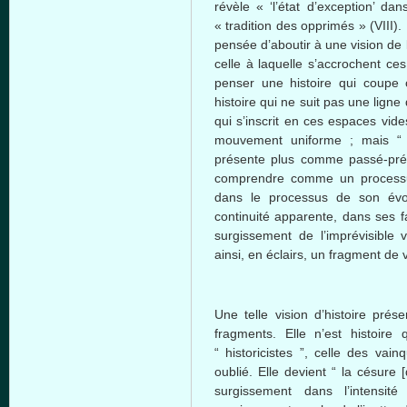
révèle
«
‘l’état
d’exception’
dan
« tradition des
opprimés
» (VIII).
pensée
d’aboutir
à
une
vision de
celle
à
laquelle
s’accrochent
ces
penser
une
histoire
qui coupe
histoire
qui ne suit pas
une
ligne
qui
s’inscrit
en
ces
espaces
vide
mouvement
uniforme
;
mais
présente
plus
comme
passé-pré
comprendre
comme
un
process
dans
le
processus
de son
évo
continuité
apparente
,
dans
ses
f
surgissement
de
l’imprévisible
v
ainsi
, en
éclairs
, un fragment de
Une
telle
vision
d’histoire
prése
fragments. Elle
n’est
histoire
“
historicistes
”,
celle
des
vainq
oublié
. Elle
devient
“ la
césure
[
surgissement
dans
l’intensité