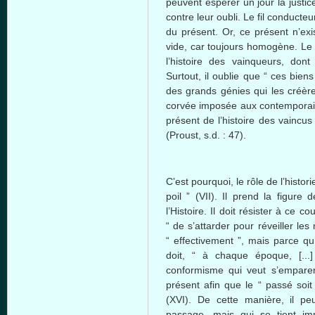
peuvent espérer un jour la justic
contre leur oubli. Le fil conducteu
du présent. Or, ce présent n’exi
vide, car toujours homogène. Le 
l’histoire des vainqueurs, dont 
Surtout, il oublie que “ ces bien
des grands génies qui les créè
corvée imposée aux contemporains
présent de l’histoire des vaincus
(Proust, s.d. : 47).
C’est pourquoi, le rôle de l’histor
poil ” (VII). Il prend la figure 
l’Histoire. Il doit résister à ce 
“ de s’attarder pour réveiller les
“ effectivement ”, mais parce qu’
doit, “ à chaque époque, [...] 
conformisme qui veut s’emparer d
présent afin que le “ passé soi
(XVI). De cette manière, il peu
passage, mais qui se tient im