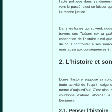
l’acte
politique
dans
sa
dimens
vers
le
passé
,
c’est
se
laisser
qu
lui
rendre
justice.
Dans
les
lignes
qui
suivent
,
nou
travers
ses
Thèses
sur
la
phi
conception de
l’histoire
ainsi
qu
de
nous
confronter
à
ses
sourc
mais
aussi
aux
conséquences
ét
2.
L’histoire
et so
Ecrire
l’histoire
suppose
sa
conc
toute
activité
de
l’esprit
-
exige
même
d’aujourd’hui
.
C’est
ainsi
voudrions
d’abord
aborder
la 
Benjamin.
2.1.
Penser
l’histoire