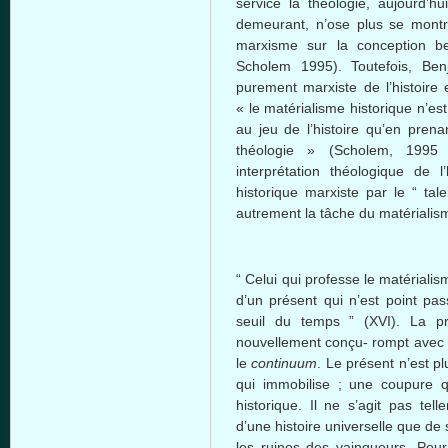
service la
théologie
,
aujourd’hui
demeurant
,
n’ose
plus se
montr
marxisme
sur
la conception
b
Scholem
1995).
Toutefois
, Be
purement
marxiste
de
l’histoire
« le
matérialisme
historique
n’est
au
jeu
de
l’histoire
qu’en
prena
théologie
» (
Scholem
, 1995
interprétation
théologique
de
l
historique
marxiste
par le “ tal
autrement
la
tâche
du
matérialis
“
Celui
qui
professe
le
matérialis
d’un
présent
qui
n’est
point pa
seuil
du temps ” (XVI). La p
nouvellement
conçu
-
rompt
avec
le
continuum
. Le
présent
n’est
pl
qui
immobilise
;
une
coupure
q
historique
. Il ne
s’agit
pas
tell
d’une
histoire
universelle
que
de s
les
ruines
des
vainqueurs
. Pou