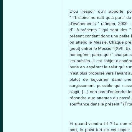
D’où l’espoir qu’il apporte p
“ ’l’histoire’ ne naît qu’à parti
d’événements ” (Jünger, 2000 : 
d’“ à-présents ” qui sont des “
présent contient donc une petite 
on attend le Messie. Chaque prése
[peut] entrer le Messie ”(XVIII B).
homogène, parce que “ chaque sec
les oubliés. Il est l’objet d’esp
hurle en espérant le salut qui s
n’est plus propulsé vers l’avant 
plutôt de séjourner dans une
surgissement possible qui cass
s’agit, […] non pas d’entendre le
répondre aux attentes du passé,
souffrance dans le présent ” (Prous
Et quand viendra-t-il ? La non-r
part, le point fort de cet espoir