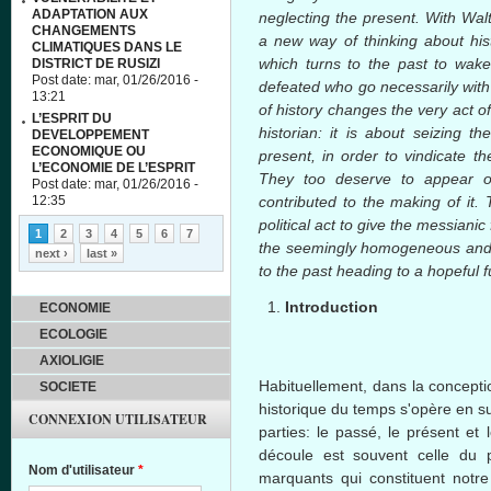
ADAPTATION AUX
neglecting the present. With Wal
CHANGEMENTS
a new way of thinking about hist
CLIMATIQUES DANS LE
which turns to the past to wake 
DISTRICT DE RUSIZI
Post date:
mar, 01/26/2016 -
defeated who go necessarily with 
13:21
of history changes the very act o
L’ESPRIT DU
historian: it is about seizing t
DEVELOPPEMENT
ECONOMIQUE OU
present, in order to vindicate 
L’ECONOMIE DE L’ESPRIT
They too deserve to appear on
Post date:
mar, 01/26/2016 -
12:35
contributed to the making of it. 
Pages
political act to give the messianic
1
2
3
4
5
6
7
the seemingly homogeneous and em
next ›
last »
to the past heading to a hopeful f
Introduction
ECONOMIE
ECOLOGIE
AXIOLIGIE
Habituellement
,
dans
la concept
SOCIETE
historique
du temps
s'opère
en
s
CONNEXION UTILISATEUR
parties: le
passé
, le
présent
et 
découle
est
souvent
celle
du
Nom d'utilisateur
*
marquants
qui constituent
notre