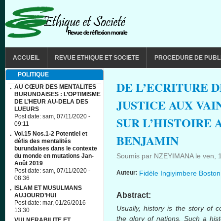
Aller au contenu principal
MAIN MENU
ACCUEIL
REVUE ETHIQUE ET SOCIETE
PROCEDURE DE PUBL
POLITIQUE
DE L’ECRITURE D
AU CŒUR DES MENTALITES
BURUNDAISES : L’OPTIMISME
JUSTICE AUX VAI
DE L’HEUR AU-DELA DES
LUEURS
Post date:
sam, 07/11/2020 -
SUR L’HISTOIRE
09:11
Vol.15 Nos.1-2 Potentiel et
BENJAMIN
défis des mentalités
burundaises dans le contexte
Soumis par
NZEYIMANA
le
ven, 
du monde en mutations Jan-
Août 2019
Post date:
sam, 07/11/2020 -
Auteur:
Fidèle Ingiyimbere Boston
08:36
ISLAM ET MUSULMANS
Abstract:
AUJOURD’HUI
Post date:
mar, 01/26/2016 -
Usually, history is the story of 
13:30
the glory of nations. Such a hist
VULNERABILITE ET