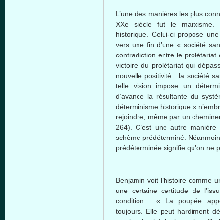
L’une
des
manières
les plus
con
XXe
siècle
fut
le
marxisme
,
historique
.
Celui-ci
propose
une
vers
une
fin
d’une
«
société
san
contradiction
entre
le
prolétariat
e
victoire
du
prolétariat
qui
dépass
nouvelle
positivité
: la
société
san
telle
vision impose un
déterm
d’avance
la
résultante
du
syst
déterminisme
historique
«
n’emb
rejoindre
,
même
par un
chemine
264).
C’est
une
autre
manière
schème
prédéterminé
.
Néanmoin
prédéterminée
signifie
qu’on
ne
p
Benjamin
voit
l’histoire
comme
u
une
certaine
certitude de
l’iss
condition : « La
poupée
app
toujours
. Elle
peut
hardiment
dé