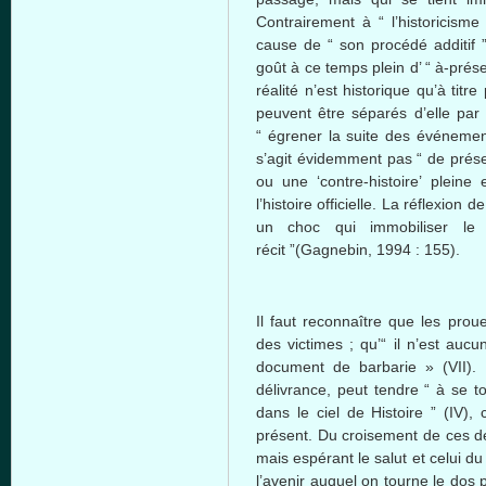
Contrairement à “ l’historicism
cause de “ son procédé additif ” 
goût à ce temps plein d’ “ à-prés
réalité n’est historique qu’à ti
peuvent être séparés d’elle par 
“ égrener la suite des événemen
s’agit évidemment pas “ de prése
ou une ‘contre-histoire’ pleine
l’histoire officielle. La réflexion
un choc qui immobiliser le 
récit ”(Gagnebin, 1994 : 155).
Il faut reconnaître que les pr
des victimes ; qu’“ il n’est auc
document de barbarie » (VII). 
délivrance, peut tendre “ à se to
dans le ciel de Histoire ” (IV),
présent. Du croisement de ces de
mais espérant le salut et celui du
l’avenir auquel on tourne le dos 