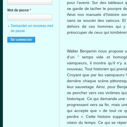
pour
l’avenir
. Sur des tableaux 
se
garde
de
tacher
le
pourpre
d
Mot de passe
*
Ainsi
nos
manuels
d’histoire
son
sans se
soucier
des
vaincus
. Et
Demander un nouveau mot
dehors
de
ces
hommes
qui 
de passe
préoccuper
de
ceux
qui
tombèren
Walter Benjamin
nous
propose
d'un
“ temps vide et
homog
vainqueurs
,
il
montre
qu’il
n’y
a
nouveau. Tout
historien
qui
prend
Croyant
que
par les
vainqueurs
derrière
chaque
scène
pittoresq
leur
sauvetage
.
Ainsi
, pour Benj
se
pencher
vers
ces
victimes
qui
historique
.
Ce
qui
demande
une
progressant
vers
sa
fin,
mais
un
qui
accepte
que
« de tout
ce
q
perdre
».
Cette
histoire
suppos
vision du temps.
Ce
qui se
réper