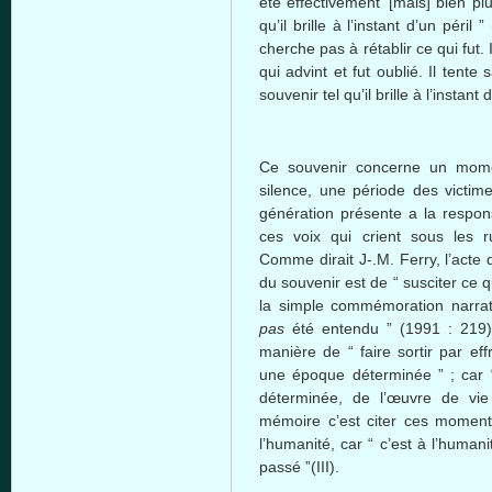
été effectivement’ [mais] bien pl
qu’il brille à l’instant d’un péri
cherche pas à rétablir ce qui fut
qui advint et fut oublié. Il tent
souvenir tel qu’il brille à l’instant d
Ce souvenir concerne un mome
silence, une période des victim
génération présente a la respons
ces voix qui crient sous les 
Comme dirait J-.M. Ferry, l’acte 
du souvenir est de “ susciter ce q
la simple commémoration narrat
pas
été entendu ” (1991 : 219
manière de “ faire sortir par ef
une époque déterminée ” ; car “ 
déterminée, de l’œuvre de vie
mémoire c’est citer ces moments,
l’humanité, car “ c’est à l’human
passé ”(III).