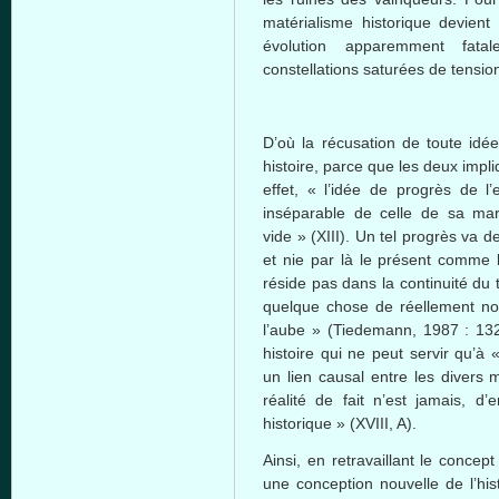
matérialisme
historique
devient
l
évolution
apparemment
fata
constellations
saturées
de tension
D’où
la
récusation
de
toute
idé
histoire
,
parce
que
les
deux
impli
effet
, «
l’idée
de
progrès
de
l
inséparable
de
celle
de
sa
ma
vide » (XIII). Un
tel
progrès
va
de
et
nie
par
là
le
présent
comme
réside
pas
dans
la
continuité
du 
quelque
chose de
réellement
no
l’aube
» (Tiedemann, 1987 : 132
histoire
qui ne
peut
servir
qu’à
un lien causal
entre
les divers
réalité
de fait
n’est
jamais
,
d’e
historique
» (
XVIII
, A).
Ainsi
, en
retravaillant
le concep
une
conception nouvelle de
l’his