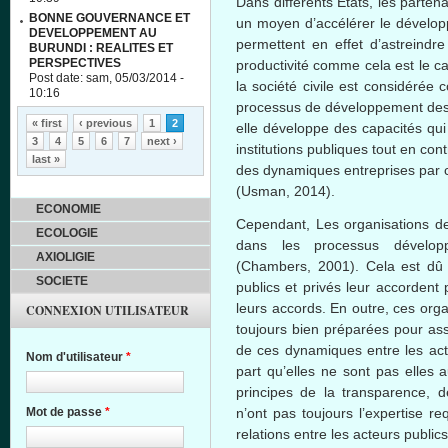
Dans différents Etats, les parte
BONNE GOUVERNANCE ET
un moyen d’accélérer le dévelop
DEVELOPPEMENT AU
permettent en effet d’astreindr
BURUNDI : REALITES ET
PERSPECTIVES
productivité comme cela est le c
Post date:
sam, 05/03/2014 -
la société civile est considérée
10:16
processus de développement des E
Pages
« first
‹ previous
1
2
elle développe des capacités qui
3
4
5
6
7
next ›
institutions publiques tout en cont
last »
des dynamiques entreprises par c
(Usman, 2014).
ECONOMIE
Cependant, Les organisations de 
ECOLOGIE
dans les processus développ
AXIOLIGIE
(Chambers, 2001). Cela est dû 
SOCIETE
publics et privés leur accordent
leurs accords. En outre, ces orga
CONNEXION UTILISATEUR
toujours bien préparées pour ass
de ces dynamiques entre les acte
Nom d'utilisateur
*
part qu’elles ne sont pas elles
principes de la transparence, de 
Mot de passe
*
n’ont pas toujours l’expertise r
relations entre les acteurs publics