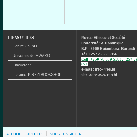
LIENS UTILES
Revue
Ethique
et
Société
Fraternité
St. Dominique
Centre Ubuntu
B.P : 2960 Bujumbura, Burundi
Tél
: +257 22 22 6956
Université
de
MWARO
Cell: +250 78 639 5583; +257 7
690
Emoverder
e-mail : info
@res.bi
Librairie
IKIREZI
BOOKSHOP
site web: www.res.bi
ACCUEIL
ARTICLES
NOUS CONTACTER