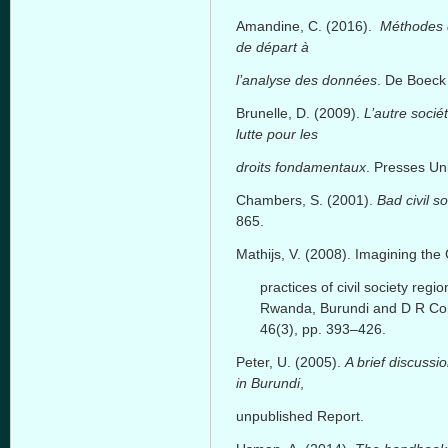
Amandine, C. (2016).
Méthodes d
de départ à
l’analyse des données
. De Boeck
Brunelle, D. (2009).
L’autre socié
lutte pour les
droits fondamentaux
. Presses Uni
Chambers, S. (2001).
Bad civil so
865.
Mathijs, V. (2008). Imagining th
practices of civil society reg
Rwanda, Burundi and D R C
46(3), pp. 393–426.
Peter, U. (2005).
A brief discussi
in Burundi
,
unpublished Report.