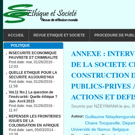
Aller au contenu principal
MAIN MENU
ACCUEIL
REVUE ETHIQUE ET SOCIETE
PROCEDURE DE PUBL
POLITIQUE
ANNEXE : INTER
INSECURITE ECONOMIQUE
PAUVRETE ET CRIMINALITE
DE LA SOCIETE C
Post date:
mar, 01/26/2016 -
12:03
CONSTRUCTION D
QUELLE ETHIQUE POUR LA
SECURITE AUJOURD’HUI
Post date:
mar, 01/26/2016 -
PUBLICS-PRIVES 
11:58
Vol.11 No.1 La question de
ACTIONS ET DEFI
l’insécurité: Quelle éthique ?
Jan- Avril 2015
Post date:
mar, 01/26/2016 -
Soumis par
NZEYIMANA
le
jeu, 
11:47
REPENSER LES FRONTIERES
Auteur:
Guillaume Ndayikengurutse
ISSUES DE LA
Chaire Tocqueville, Départ
COLONISATION EN AFRIQUE
Université de Namur, Belgique
Post date:
sam, 05/03/2014 -
10:39