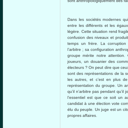
sont
anthropologiquement
des
fa
Dans
les
sociétés
modernes
qu
entre
les
différents
et les
égaux
légère
.
Cette
situation rend fragi
confusion des
niveaux
et
produit
temps un
frère
. La corruptio
l’arbitre
;
sa
configuration
anthro
groupe
mérite
notre
attention.
joueurs
, un
douanier
des
comm
électeurs
? On
peut
dire
que
ceu
sont
des
représentations
de la
s
les
autres
, et
c’est
en plus d
représentation
du
groupe
. Un
ar
qu’il
n’arbitre
pas pendant
qu’il
j
l’essentiel
est
que
ce
soit
un
a
candidat
à
une
élection
vote
co
élu
du
peuple
. Un
juge
est
un
ci
propres
affaires.