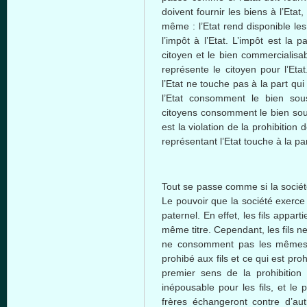
doivent
fournir
les
biens
à
l’Etat
même
:
l’Etat
rend
disponible
le
l’impôt
à
l’Etat
.
L’impôt
est
la p
citoyen
et le
bien
commercialisab
représente
le
citoyen
pour
l’Etat
l’Etat
ne
touche
pas
à
la part qui
l’Etat
consomment
le
bien
sou
citoyens
consomment
le
bien
so
est
la violation de la prohibition 
représentant
l’Etat
touche
à
la pa
Tout se
passe
comme
si
la
socié
Le
pouvoir
que
la
société
exerce
paternel
. En
effet
, les
fils
apparti
même
titre
.
Cependant
, les
fils
n
ne
consomment
pas les
même
prohibé
aux
fils
et
ce
qui
est
proh
premier
sens
de la prohibitio
inépousable
pour les
fils
, et le
p
frères
échangeront
contre
d’aut