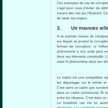
Ces
exemples
de
cas
de corrupt
s’agit
pour
nous
d’éviter
de
défin
travers
des
cas
qui
l’illustrent
.
Ce
de
saisir
ses
enjeux
.
3. Un
mauvais
arbi
A
ce
premier
niveau
de
l’analys
sur
lequel
se
produit
la corrupti
formes
de corruption, or
l’effort
phénomène
à
son
unité
peut
e
dans
ses
éléments
constitutifs
.
L
saisir
le
phénomène
dans
son
éto
Le match
est
une
compétition
sp
les
départager
sur
le
mérite
e
C’est
dans
ce
cadre
que
survient
dans
un cadre commercial. Et 
entre
les
citoyens
.
C’est
dans
ce
Le
troisième
cas
est
lui
aussi
électorale
. Les
candidats
concour