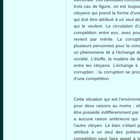
trois
cas
de figure, on
est
toujou
citoyens
qui
prend
la
forme
d’un
qui
doit
être
attribué
à
un
seul
al
qui le
veulent
. La circulation
d’
compétition
entre
eux
,
avec
pou
revient
par
mérite
. La corrup
plusieurs
personnes
pour la
con
un
phénomène
lié
à
l’échange
d
société
.
L’étoffe
, la
matière
de la
entre
les
citoyens
.
L’échange
à
corruption ; la corruption se
prod
d’une
compétition
.
Cette
situation qui
est
l’environn
pour
deux
raisons au
moins
:
el
être
possédé
indifféremment
pa
a
aucune
raison
antérieure
qui
l’autre
citoyen
. Le
bien
n’étant
p
attribué
à
un
seul
des
préten
compétition
peut
faire
appel
à
t