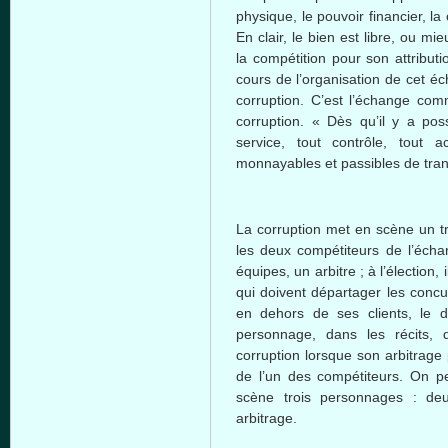
physique, le
pouvoir
financier, la
En
clair
, le
bien
est
libre
,
ou
mie
la
compétition
pour son attribut
cours
de
l’organisation
de
cet
éc
corruption.
C’est
l’échange
com
corruption. «
Dès
qu’il
y a
poss
service, tout
contrôle
, tout
ac
monnayables
et
passibles
de tra
La corruption met en
scène
un
t
les
deux
compétiteurs
de
l’éch
équipes
, un
arbitre
;
à
l’élection
,
i
qui
doivent
départager
les concu
en
dehors
de
ses
clients, le
d
personnage
,
dans
les
récits
, 
corruption
lorsque
son arbitrage
de
l’un
des
compétiteurs
. On
p
scène
trois
personnages
:
de
arbitrage.