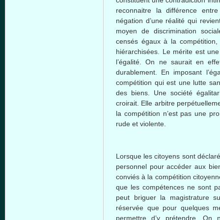
constituent
une
contradiction
int
reconnaitre
la
différence
entre
négation
d’une
réalité
qui
revien
moyen
de discrimination
social
censés
égaux
à
la
compétition
,
hiérarchisées
. Le
mérite
est
une
l’égalité
. On ne
saurait
en
effe
durablement
. En
imposant
l’éga
compétition
qui
est
une
lutte
san
des
biens
.
Une
société
égalitar
croirait
. Elle
arbitre
perpétuellem
la
compétition
n’est
pas
une
pro
rude et
violente
.
Lorsque
les
citoyens
sont
déclar
personnel pour
accéder
aux
bie
conviés
à
la
compétition
citoyenn
que
les
compétences
ne
sont
pa
peut
briguer
la
magistrature
s
réservée
que
pour
quelques
m
permettre
d’y
prétendre
. On