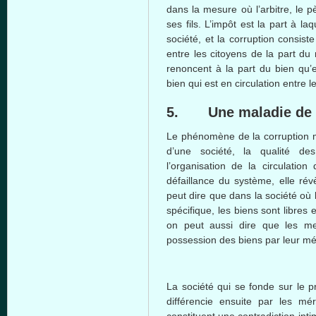
dans
la
mesure
où
l’arbitre
, le
p
ses
fils
.
L’impôt
est
la part
à
laq
société
, et la corruption
consiste
entre
les
citoyens
de la part du
renoncent
à
la part du
bien
qu’
bien
qui
est
en circulation
entre
l
5.
Une
maladie
de
Le
phénomène
de la corruption
d’une
société
, la
qualité
de
l’organisation
de la circulation
défaillance
du
système
,
elle
rév
peut
dire
que
dans
la
société
où
spécifique
, les
biens
sont
libres
e
on
peut
aussi
dire
que
les
m
possession des
biens
par
leur
mé
La
société
qui se
fonde
sur
le
p
différencie
ensuite
par les
mér