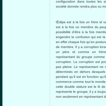
configuration
dans
toutes
les
s
société
donnée
rendra
plus
ou
m
Œdipe
est
à
la
fois
un
frère
et 
est
à
la
fois
un
membre
du
peu
possibilité
d’être
à
la
fois
memb
engendre
la confusion qui
est
l
en
effet
chaque
fois
qu’en
postur
de
membre
. Il y a corruption
lor
un
père
et
comme
un
frère
représentant
du
groupe
comme
corruption. La corruption
est
pos
pas
pleine
. Le
représentant
ne
déterminés
en
dehors
desquels
pendant
qu’il
est
en
fonction
qu’il
commerce
comme
tout le
monde
cette
double stature
est
le lit de
représente
le
groupe
,
il
y a
toujo
non
seulement
en
représentant
d