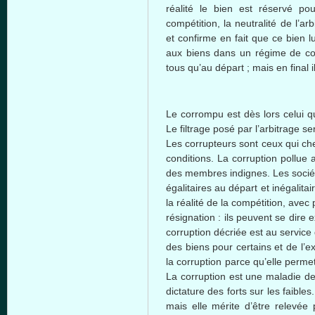
réalité
le
bien
est
réservé
po
compétition
, la
neutralité
de
l’arb
et
confirme
en fait
que
ce
bien
l
aux
biens
dans
un
régime
de
co
tous
qu’au
départ
;
mais
en final
i
Le
corrompu
est
dès
lors
celui
qu
Le
filtrage
posé
par
l’arbitrage
ser
Les
corrupteurs
sont
ceux
qui
ch
conditions. La corruption
pollue
des
membres
indignes
. Les
socié
égalitaires
au
départ
et
inégalitai
la
réalité
de la
compétition
,
avec
résignation
:
ils
peuvent
se dire
e
corruption
décriée
est
au service
des
biens
pour
certains
et de
l’e
la corruption
parce
qu’elle
perme
La corruption
est
une
maladie
d
dictature
des forts
sur
les
faibles
mais
elle
mérite
d’être
relevée