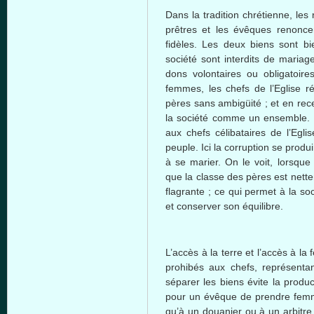
Dans
la tradition chrétienne, les
prêtres et les évêques
renonce
fidèles. Les
deux
biens
sont
bi
société
sont
interdits de mariag
dons volontaires
ou
obligatoir
femmes, les chefs de l’Eglise ré
pères
sans ambigüité ; et en rec
la
société
comme
un ensemble.
aux chefs célibataires de l’Egli
peuple
.
Ici
la corruption se produi
à
se marier. On le voit,
lorsque
que
la
classe
des
pères
est
nette
flagrante ;
ce
qui
permet
à
la
soc
et conserver son
équilibre
.
L’accès à la terre et l’accès à 
prohibés aux chefs, représenta
séparer les biens évite la producti
pour un évêque de prendre femm
qu’à un douanier ou à un arbitre