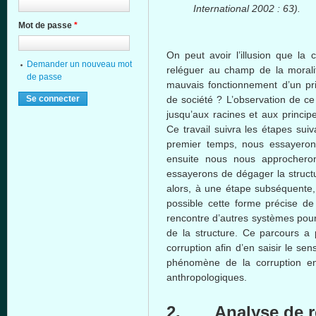
International 2002 : 63).
Mot de passe
*
On
peut
avoir
l’illusion
que
la c
Demander un nouveau mot
reléguer
au champ de la
morali
de passe
mauvais
fonctionnement
d’un
pr
de
société
?
L’observation
de
ce
jusqu’aux
racines
et aux
princip
Ce
travail
suivra
les
étapes
suiv
premier temps,
nous
essayeron
ensuite
nous
nous
approchero
essayerons
de
dégager
la struc
alors
,
à
une
étape
subséquente
possible
cette
forme
précise
de 
rencontre
d’autres
systèmes
pou
de la structure.
Ce
parcours
a p
corruption
afin
d’en
saisir
le
sen
phénomène
de la corruption e
anthropologiques
.
2.
Analyse
de
r