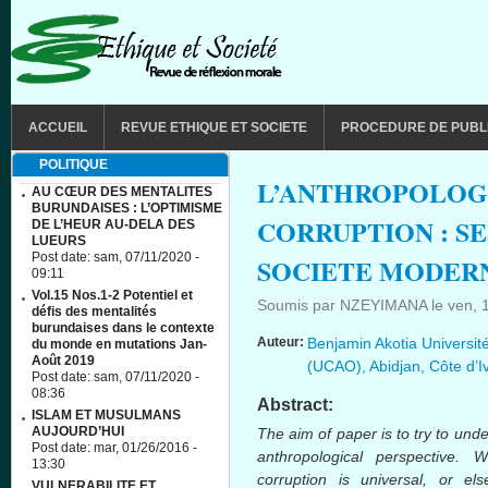
Aller au contenu principal
MAIN MENU
ACCUEIL
REVUE ETHIQUE ET SOCIETE
PROCEDURE DE PUBL
POLITIQUE
L’ANTHROPOLOGI
AU CŒUR DES MENTALITES
BURUNDAISES : L’OPTIMISME
CORRUPTION : SE
DE L’HEUR AU-DELA DES
LUEURS
Post date:
sam, 07/11/2020 -
SOCIETE MODER
09:11
Vol.15 Nos.1-2 Potentiel et
Soumis par
NZEYIMANA
le
ven, 
défis des mentalités
burundaises dans le contexte
Auteur:
Benjamin Akotia Université
du monde en mutations Jan-
Août 2019
(UCAO), Abidjan, Côte d’I
Post date:
sam, 07/11/2020 -
08:36
Abstract:
ISLAM ET MUSULMANS
AUJOURD’HUI
The aim of paper is to try to und
Post date:
mar, 01/26/2016 -
anthropological perspective.
13:30
corruption is universal, or els
VULNERABILITE ET