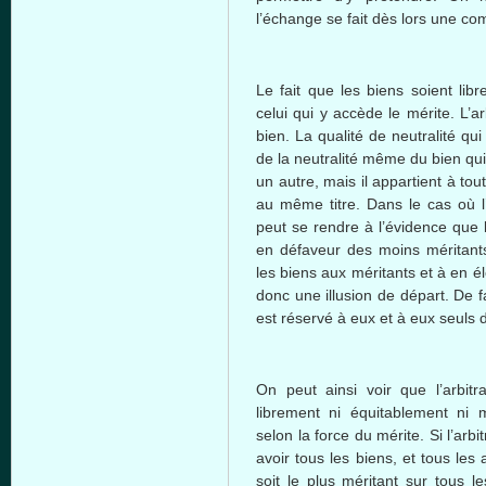
l’échange
se fait
dès
lors
une
com
Le fait
que
les
biens
soient
libr
celui
qui y
accède
le
mérite
.
L’a
bien
. La
qualité
de
neutralité
qu
de la
neutralité
même
du
bien
qu
un
autre
,
mais
il
appartient
à
tou
au
même
titre
.
Dans
le
cas
où
peut
se
rendre
à
l’évidence
que
en
défaveur
des
moins
méritant
les
biens
aux
méritants
et
à
en
é
donc
une
illusion de
départ
. De f
est
réservé
à
eux
et
à
eux
seuls
On
peut
ainsi
voir
que
l’arbitr
librement
ni
équitablement
ni
selon
la force du
mérite
. Si
l’arbi
avoir
tous
les
biens
, et
tous
les
soit
le plus
méritant
sur
tous
le