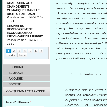
exclusively. Corruption is rather
ADAPTATION AUX
CHANGEMENTS
view of democracy which does no
CLIMATIQUES DANS LE
Difference is an essential socia
DISTRICT DE RUSIZI
Post date:
mar, 01/26/2016 -
society without corruption often p
13:21
Corruption carries symptoms of a 
L’ESPRIT DU
hardly be forgotten. When w
DEVELOPPEMENT
ECONOMIQUE OU
representative is a referee w
L’ECONOMIE DE L’ESPRIT
ranked citizens in their mercile
Post date:
mar, 01/26/2016 -
differences are acknowledged, th
12:35
who keeps an eye on the com
Pages
1
2
3
4
5
6
7
corruption, we do not merely c
next ›
last »
process of building a specific soci
ECONOMIE
ECOLOGIE
1.
Introduction
AXIOLIGIE
SOCIETE
Aussi
loin
que
les
écrits
a
CONNEXION UTILISATEUR
temps, on
retrouve
l’exis
aujourd’hui
dans
toutes
le
Nom d'utilisateur
*
universel
et
universe