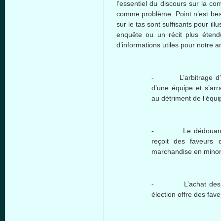
l’essentiel
du
discours
sur
la cor
comme
problème
. Point
n’est
bes
sur
le
tas
sont
suffisants
pour
illu
enquête
ou
un
récit
plus
étend
d’informations
utiles
pour
notre
a
-
L’arbitrage
d
d’une
équipe
et
s’ar
au
détriment
de
l’équi
- Le
dédoua
reçoit
des
faveurs
marchandise
en
mino
-
L’achat
de
élection
offre
des
fave