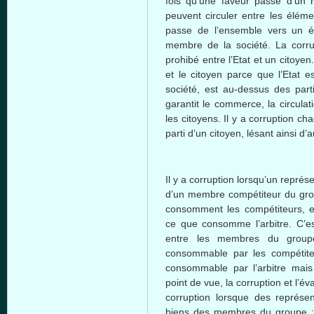
fois
qu’une
faveur
passe
d’un
peuvent
circuler
entre
les
éléme
passe
de
l’ensemble
vers
un
é
membre
de la
société
. La corr
prohibé
entre
l’Etat
et un
citoyen
et le
citoyen
parce
que
l’Etat
es
société
,
est
au-dessus
des part
garantit
le commerce, la circulat
les
citoyens
. Il y a corruption
cha
parti
d’un
citoyen
,
lésant
ainsi
d’a
Il y a corruption
lorsqu’un
représe
d’un
membre
compétiteur
du
gr
consomment
les
compétiteurs
, 
ce
que
consomme
l’arbitre
.
C’e
entre
les
membres
du
group
consommable
par les
compétit
consommable
par
l’arbitre
mais
point de
vue
, la corruption et
l’év
corruption
lorsque
des
représen
biens
des
membres
du
groupe
;