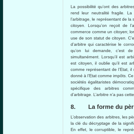
La
possibilité
qu’ont
des
arbitre
rend
leur
neutralité
fragile. La
l’arbitrage
, le
représentant
de la
citoyen
.
Lorsqu’on
reçoit
de
l’
commerce
comme
un
citoyen
;
lo
use de son
statut
de
citoyen
.
C’e
d’arbitre
qui
caractérise
le
corr
qu’on
lui
demande
,
c’est
de
simultanément
.
Lorsqu’il
est
arbi
est
citoyen
,
il
oublie
qu’il
est
ar
comme
représentant
de
l’Etat
,
il
donné
à
l’Etat
comme
impôts
.
Ce
sociétés
égalitaristes
démocrati
spécifique
des
arbitres
com
d’arbitrage
.
L’arbitre
n’a
pas
cette
8. La
forme
du
pèr
L’observation
des
arbitres
, les
pè
la
clé
du
décryptage
de la signif
En
effet
, le corruptible, le
repré