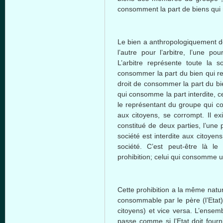
consomment
la part de
biens
qui
Le
bien
a
anthropologiquement
d
l’autre
pour
l’arbitre
,
l’une
pou
L’arbitre
représente
toute
la
so
consommer
la part du
bien
qui
r
droit
de
consommer
la part du
bi
qui
consomme
la part
interdite
,
c
le
représentant
du
groupe
qui
c
aux
citoyens
, se
corrompt
. Il
ex
constitué
de
deux
parties,
l’une
société
est
interdite
aux
citoyens
société
.
C’est
peut-être
là
l
prohibition;
celui
qui
consomme
u
Cette
prohibition a la
même
natu
consommable
par le
père
(
l’Etat
citoyens
) et vice versa.
L’ensem
passe
comme
si
l’Etat
doit
fourn