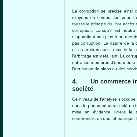
La corruption se
précise
ainsi
citoyens
en
compétition
pour
l’
fausse
le
principe
du
libre
accès
corruption.
Lorsqu’il
est
neutre
n’appartient
pas plus
à
un
memb
pas corruption. La nature de la
et les
arbitres
aussi
,
mais
le fait
l’arbitrage
est
défaillant
. La corr
entre
les
membres
d’une
même
l’attribution
de
biens
ou
des servi
4. Un commerce
i
société
Ce
niveau
de
l’analyse
s’occupe
dans
le
phénomène
au-delà
de
mise
en
évidence
livrera
le
comprendre
en
quoi
et
pourquoi
l