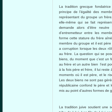
La tradition
grecque
fondatrice
principe
de
l’égalité
des
membr
représentant
du
groupe
un
frère
elle-même
qui se fait
représen
demande
alors
d’être
neutre
d’entremetteur
entre
les
membr
forme
cette
stature du
frère
aîné
membre
du
groupe
et
il
est
père
a corruption
lorsque
les
deux
rô
au
frère
. La question qui se po
biens
, du moment
que
c’est
un
f
au
frère
et un
autre
bien
l’est
pou
à
la
fois
père
et
frère
,
il
lui
reste
moments
où
il
est
père
, et le
ri
Les
deux
biens
ne
sont
pas
géré
républicaine
confond
le
père
et 
mis
au point
d’autres
formes
de
g
La tradition
juive
soutient
une
s