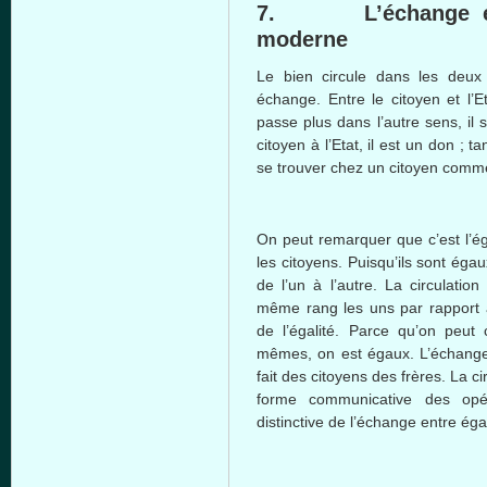
7.
L’échange
e
moderne
Le
bien
circule
dans
les
deux
échange
.
Entre
le
citoyen
et
l’E
passe
plus
dans
l’autre
sens
,
il
s
citoyen
à
l’Etat
,
il
est
un don ;
ta
se
trouver
chez
un
citoyen
comm
On
peut
remarquer
que
c’est
l’é
les
citoyens
.
Puisqu’ils
sont
égau
de
l’un
à
l’autre
. La circulatio
même
rang les
uns
par rapport
de
l’égalité
.
Parce
qu’on
peut
mêmes
, on
est
égaux
.
L’échang
fait des
citoyens
des
frères
. La c
forme
communicative des
opé
distinctive de
l’échange
entre
éga