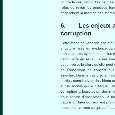
contre
la corruption. On
peut
se
refus
de
revoir
les
principes
fon
engendrent
la
mort
de
ses
memb
6. Les
enjeux
corruption
Cette
étape
de
l’analyse
est
la pl
structure
mise
en
évidence
dan
dans
d’autres
systèmes
. Le but
n
découverte
du
sens
. En
saisissa
est
universelle
alors
qu’elle
peut
en
l’observant
en concert
ave
singulier
.
Dans
le
cas
précis
,
il
s’
parties
constitutives
des
biens
s
sur
la
société
qui le
pratique
. O
corruption
ailleurs
et en
déchiffr
pour
centre
d’observation
, la
fo
nature du
bien
qui
leur
est
proh
nous
observerons
ce
qui
est
éch