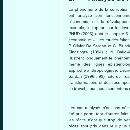
Le
phénomène
de la corruption 
ont
analysé
son
fonctionneme
l’économie
,
sur
le
développem
exemple
, le rapport
sur
le
déve
PNUD
(2003)
dont
le
chapitre
3
économique
». Les
études
faites
P. Olivier De
Sardan
et G.
Blund
Sindzingre
(1994) ; N.
Bako-Ar
illustrent
longuement
le
phénom
même
des
lignes
épistémolo
approche
anthropologique
.
Décri
Sardan
(1996 : 99) note
qu’il
es
transformations et des
recompos
ce
travail,
nous
nous
contentons
Les
cas
analysés
n’ont
pas
néce
été
pris
parmi
tant
d’autres
faits
les
récits
n’ont
que
trop de ve
récits
sont
pris
dans
leur
plus s