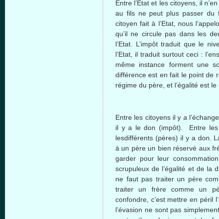
Entre
l’Etat
et les
citoyens
,
il
n’en
au
fils
ne
peut
plus passer du
citoyen
fait
à
l’Etat
,
nous
l’appel
qu’il
ne
circule
pas
dans
les
de
l’Etat
.
L’impôt
traduit
que
le
niv
l’Etat
,
il
traduit
surtout
ceci
:
l’en
même
instance
forment
une
so
différence
est
en fait le point de
r
régime
du
père
, et
l’égalité
est
le
Entre
les
citoyens
il
y a
l’échange
il
y a le don (
impôt
).
Entre
le
lesdifférents
(
pères
)
il
y a don. L
à
un
père
un
bien
réservé
aux
fr
garder
pour
leur
consommation
scrupuleux
de
l’égalité
et de la
d
ne
faut
pas
traiter
un
père
co
traiter
un
frère
comme
un
p
confondre
,
c’est
mettre
en
péril
l
l’évasion
ne
sont
pas
simplemen