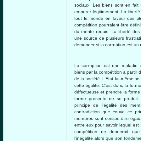
sociaux
. Les
biens
sont
en fait
emparer
légitimement
. La
liberté
tout le
monde
en
faveur
des p
compétition
pourraient
être
défin
du
mérite
requis
. La
liberté
de
une
source de
plusieurs
frustrat
demander
si
la corruption
est
un 
La corruption
est
une
maladie
biens
par la
compétition
à
partir
d
de la
société
.
L’Etat
lui-même
se
cette
égalité
.
C’est
donc
la
form
défectueuse
et
prendre
la
forme
forme
présente
ne se
produit
principe
de
l’égalité
des
mem
contradiction
que
couve
ce
pri
membres
sont
censés
être
égau
entre
eux
pour savoir
lequel
est
compétition
ne
donnerait
que
l’inégalité
alors
que
son
fondeme