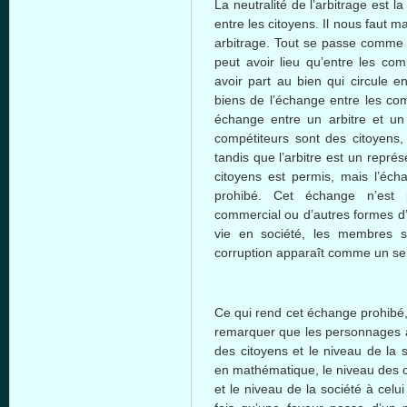
La
neutralité
de
l’arbitrage
est
l
entre
les
citoyens
. Il
nous
faut
ma
arbitrage. Tout se
passe
comme
peut
avoir
lieu
qu’entre
les
comp
avoir
part au
bien
qui
circule
en
biens
de
l’échange
entre
les
com
échange
entre
un
arbitre
et u
compétiteurs
sont
des
citoyens
,
tandis
que
l’arbitre
est
un
représ
citoyens
est
permis
,
mais
l’éch
prohibé
.
Cet
échange
n’est
commercial
ou
d’autres
formes
d
vie en
société
, les
membres
s
corruption
apparaît
comme
un se
Ce
qui rend
cet
échange
prohibé
remarquer
que
les
personnages
des
citoyens
et le
niveau
de la
s
en
mathématique
, le
niveau
des
et le
niveau
de la
société
à
celui