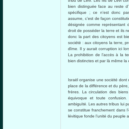
tribu
de
Lévi
. Les
fils
de
Lévi
con
bien
distinguée
face au
reste
d’
spécifique
;
ce
n’est
donc
pa
assume,
c’est
de
façon
constitut
désignée
comme
représentant
droit
de
posséder
la
terre
et
ils
n
donc
la part des
citoyens
est
bi
société
: aux
citoyens
la
terre
,
pr
dîme
. Il y
aurait
corruption
ici
lo
La prohibition de
l’accès
à
la
te
bien
distinctes
et par
là
même
la 
Israël
organise
une
société
dont
place de la
différence
et du
père
frères
. La circulation des
biens
équivoque
et
toute
confusion
ambiguïté. Les
autres
tribus
lui
p
se
constitue
franchement
dans
l
lévitique
fonde
l’unité du
peuple
a