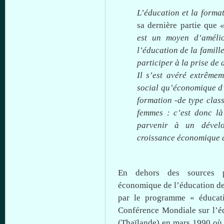
L’éducation
et la forma
sa
dernière
partie
que
est
un
moyen
d’améli
l’éducation
de la
famill
participer
à
la prise de
Il
s’est
avéré
extrêmem
social
qu’économique
d
formation -de type
clas
femmes :
c’est
donc
là
parvenir
à
un
dével
croissance
économique
En
dehors
des sources
économique
de
l’éducation
de
par le
programme
«
éducat
Conférence
Mondiale
sur
l’é
(
Thaïlande
) en mars 1990
où