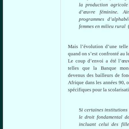
la production
agricole
d’œuvre
féminine
.
Ai
programmes
d’alphabét
femmes en milieu rural
Mais
l’évolution
d’une
telle
quand
on
s’est
confronté
au
l
Le coup
d’envoi
a
été
l’œu
telles
que
la
Banque
mon
devenus
des
bailleurs
de fo
Afrique
dans
les
années
90,
o
spécifiques
pour la
scolarisat
S
i
certaines
institution
le
droit
fondamental
d
incluant
celui
des
fill