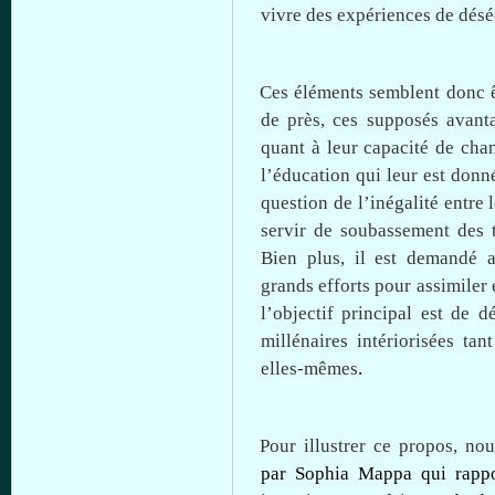
vivre des
expériences
de
désé
Ces
éléments
semblent
donc
de
près
,
ces
supposés
avant
quant
à
leur
capacité
de
cha
l’éducation
qui
leur
est
donn
question de
l’inégalité
entre
l
servir
de
soubassement
des 
Bien plus,
il
est
demandé
a
grands efforts pour
assimiler
l’objectif
principal
est
de
dé
millénaires
intériorisées
tant
elles-mêmes
.
Pour
illustrer
ce
propos
,
nou
par Sophia
Mappa
qui
rapp