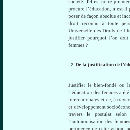
société
. Tel
est
notre
premier
procure
l’éducation
,
n’est-il
p
poser de
façon
absolue
et
inc
droit
reconnu
à
toute
per
Universelle
des
Droits
de
l’
justifier
pourquoi
l’on
doit
femmes ?
De
la
justification
de
l’éd
Justifier le
bien-fondé
ou
l
l’éducation
des femmes a
été
internationales
et
ce
,
à
traver
et
développement
socioécon
travers
le
postulat
selon
l’autonomisation
des femme
pertinence de
cette
vision,
n