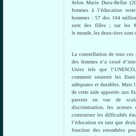
Selon
Marie
Duru-Bellat
(20
femmes
à
l’éducation
reste
hommes
: 57 des 104 milli
sont
des
filles
;
sur
les 8
le
monde
, les
deux-tiers
sont
d
La constellation de
tous
ces
des femmes
n’a
cessé
d’inte
Unies
tels
que
l’UNESCO
comment
soutenir
les
Etats
adéquates
et
durables
.
Mais
l
de
cette
aide
apportée
aux
Et
parents en
vue
de
scol
discrimination, les
acteurs
contourner
les
difficultés
én
l’éducation
en
tant
que
droit
fonction
des
retombées
pos