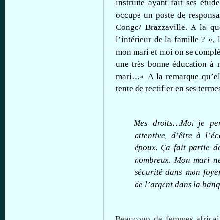
instruite
ayant
fait
ses
étude
occupe
un
poste
de
responsa
Congo/ Brazzaville. A la q
l’intérieur
de la
famille
?
»,
mon
mari
et
moi
on se
complè
une
très
bonne
éducation
à
mari…
»
A la
remarque
qu’el
tente
de rectifier en
ses
terme
Mes
droits…Moi
je
pe
attentive,
d’être
à
l’éc
époux
.
Ça
fait
partie
d
nombreux
. Mon
mari
n
sécurité
dans
mon
foye
de
l’argent
dans
la
banq
Beaucoup
de femmes
africa