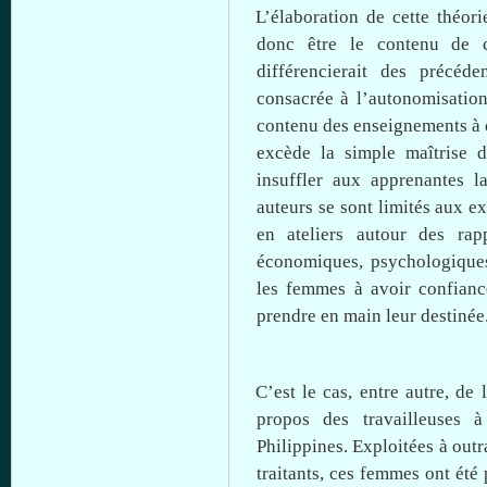
L’élaboration
de
cette
théori
donc
être
le
contenu
de
différencierait
des
précéde
consacrée
à
l’autonomisatio
contenu
des
enseignements
à
excède
la simple
maîtrise
de
insuffler
aux
apprenantes
l
auteurs
se
sont
limités
aux
e
en ateliers
autour
des
rap
économiques
,
psychologique
les femmes
à
avoir
confianc
prendre
en main
leur
destinée
C’est
le
cas
,
entre
autre
, de
propos
des
travailleuses
à
Philippines.
Exploitées
à
outr
traitants
,
ces
femmes
ont
été
p