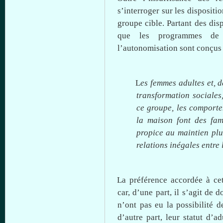
s’interroger
sur
les dispositi
groupe
cible
.
Partant
des disp
que
les
programmes
de 
l’autonomisation
sont
conçus
L
es
femmes
adultes
et,
d
transformation
sociales
ce
groupe
, les
comporte
la
maison
font des
fam
propice
au
maintien
plu
relations
inégales
entre
l
La
préférence
accordée
à
ce
car,
d’une
part,
il
s’agit
de
d
n’ont
pas
eu
la
possibilité
d
d’autre
part,
leur
statut
d’ad