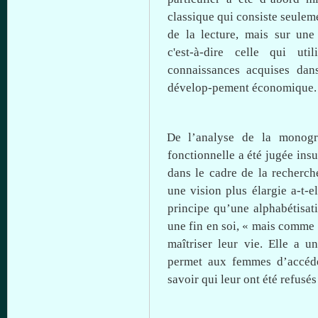
classique
qui
consiste
seulem
de la lecture,
mais
sur
une
c'est-à-dire
celle
qui
util
connaissances
acquises
dan
dévelop-pement
économique
.
De
l’analyse
de la
monogr
fonctionnelle
a
été
jugée
insu
dans
le cadre de la
recherch
une
vision plus
élargie
a-t-e
principe
qu’une
alphabétisat
une
fin en
soi
, «
mais
comme
maîtriser
leur
vie. Elle a u
permet
aux femmes
d’accéd
savoir qui
leur
ont
été
refusés