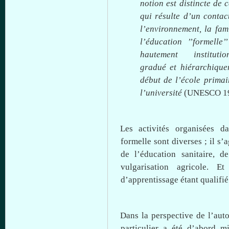
notion
est
distincte
de
c
qui
résulte
d’un
conta
l’environnement
, la
fam
l’éducation
’’formelle’’
hautement
institutio
gradué
et
hiérarchique
début
de
l’école
primai
l’université
(UNESCO 19
Les
activités
organisées
da
formelle
sont
diverses
;
il
s’a
de
l’éducation
sanitaire
, d
vulgarisation
agricole
. Et
d’apprentissage
étant
qualifié
Dans
la perspective de
l’aut
particulier
a
été
d’abord
mi