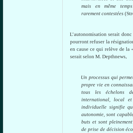
mais en même temps ’’
rarement contestées
(St
L’autonomisation serait
donc
pourront refuser la résignatio
en cause
ce
qui relève de la
serait
selon
M.
Depthnews
,
Un
processus
qui
perme
propre
vie en
connaissa
tous
les
échelons
d
international, local e
individuelle
signifie
qu
autonomie
,
sont
capabl
buts
et
sont
pleinement
de prise de
décision
éc