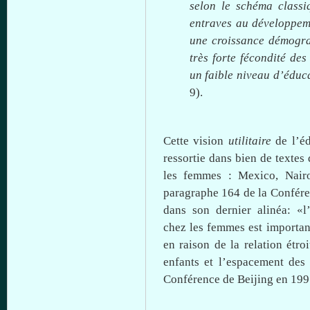
selon
le
schéma
classi
entraves
au
développem
une
croissance
démogr
très
forte
fécondité
des
un
faible
niveau
d’éduc
9).
Cette
vision
utilitaire
de
l’é
ressortie
dans
bien
de
textes
les femmes : Mexico, Nairo
paragraphe
164 de la
Confér
dans
son dernier
alinéa
:
«
l
chez
les femmes
est
importan
en raison de la relation
étroi
enfants
et
l’espacement
de
Conférence
de Beijing en 1995