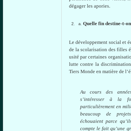
dégager
les
apories
.
Quelle
fin
destine-t-on
Le
développement
social et
é
de la
scolarisation
des
filles
é
usité
par
certaines
organisati
lutte
contre
la discriminatio
Tiers
Monde
en
matière
de
l’
Au
cours
des
année
s’intéresser
à
la for
particulièrement
en mili
beaucoup
de
projet
échouaient
parce
qu’il
compte
le fait
qu’une
g