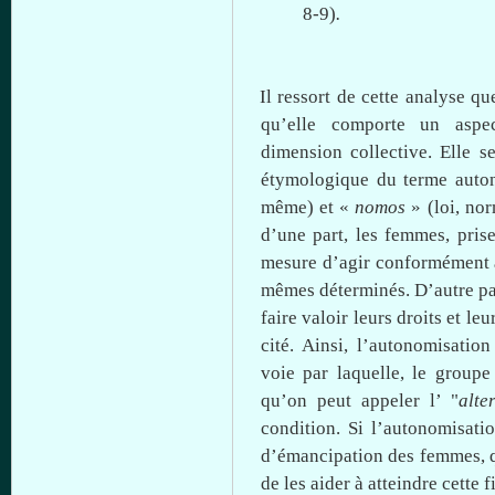
8-9)
.
Il
ressort
de
cette
analyse
qu
qu’elle
comporte
un aspe
dimension collective. Elle 
étymologique
du
terme
auto
même
) et «
nomos
» (
loi
,
nor
d’une
part, les femmes, pris
mesure
d’agir
conformément
mêmes
déterminés
.
D’autre
pa
faire
valoir
leurs
droits
et
leu
cité
.
Ainsi
,
l’autonomisation
voie
par
laquelle
, le
groupe
qu’on
peut
appeler
l’ "
alt
condition. Si
l’autonomisati
d’émancipation
des femmes,
de les
aider
à
atteindre
cette
f