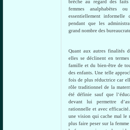
brèche au regard des
faits
femmes analphabètes
ou
essentiellement informell
pendant
que
les administra
grand nombre des bureaucrates
Quant aux autres finalités
elles
se déclinent en termes 
famille
et du
bien-être
de
to
des
enfants
.
Une
telle
approch
fois
de plus réductrice car el
rôle traditionnel de la mater
été
définie sauf
que
l’éduc
devant
lui
permettre
d’as
rationnelle et
avec
efficacité
une
vision qui cache mal le 
plus faire peser
sur
la femm