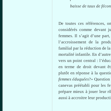
baisse
de
taux
de
fécon
De toutes
ces
références, o
considérés
comme
devant
ju
femmes. Il
s’agit
d’une
part,
l’accroissement de la
produ
familial par la
réduction de la
mortalité
infantile. En
d’autre
vers un point central :
l’éduc
en terme de
droit
devant
êt
plutôt
en réponse
à
la quest
femmes éduquées
?» Questio
canevas préétabli pour les 
prépare
mieux
à
jouer
leur
rô
aussi
à
accroitre
leur
producti