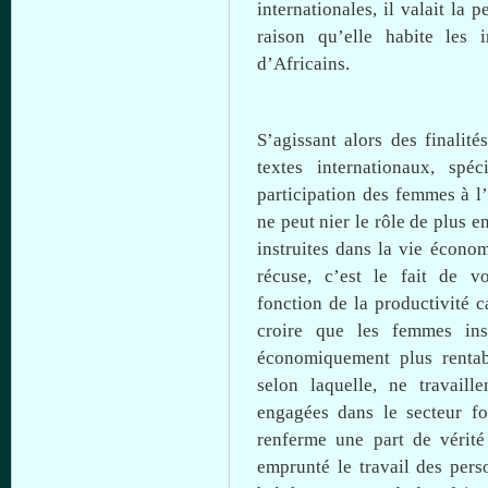
internationales
,
il
valait la p
raison
qu’elle
habite les i
d’Africains.
S’agissant alors des finalit
textes
internationaux, spéc
participation des femmes
à
l’
ne peut
nier
le rôle de plus e
instruites
dans
la vie
économ
récuse,
c’est
le fait de v
fonction
de la
productivité
c
croire
que
les femmes ins
économiquement plus rentabl
selon
laquelle, ne travaill
engagées
dans
le secteur f
renferme
une
part de vérité
emprunté le travail des pers