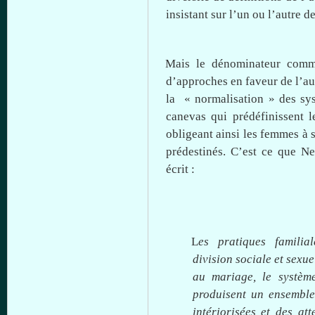
insistant
sur
l’un
ou
l’autre d
Mais
le dénominateur co
d’approches en faveur de
l’a
la « normalisation » des s
canevas qui prédéfinissent l
obligeant ainsi les femmes
à
s
prédestinés. C’est
ce
que
Nel
écrit :
L
es pratiques familial
division sociale et sexue
au mariage, le système
produisent un ensemble
intériorisées et des at