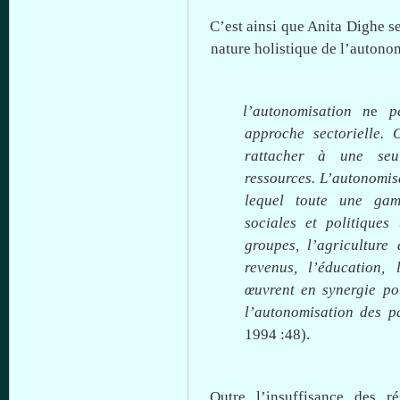
C’est
ainsi
que
Anita
Dighe
s
nature
holistique
de
l’autono
l’autonomisation
n
e
p
approche
sectorielle
. 
rattacher
à
une
seu
ressources
.
L’autonomis
lequel
toute
une
ga
sociales
et
politiques
groupes
,
l’agriculture
e
revenus
,
l’éducation
, 
œuvrent
en
synergie
po
l’autonomisation
des
p
1994 :48).
Outre
l’insuffisance
des
ré