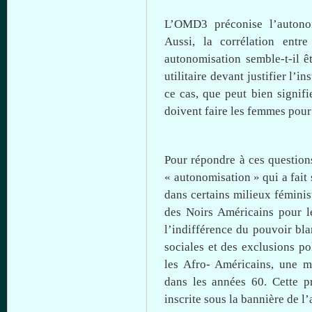
L’OMD3 préconise
l’autono
Aussi, la
corrélation
entre
autonomisation
semble-t-il
ê
utilitaire
devant
justifier l’i
ce
cas,
que
peut
bien
signifi
doivent faire les femmes pou
Pour répondre
à
ces
question
«
autonomisation
» qui a fait
dans
certains
milieux féminis
des Noirs Américains pour 
l’indifférence du pouvoir
bla
sociales et des exclusions p
les Afro- Américains,
une
mo
dans
les
années
60.
Cette
pr
inscrite
sous
la
bannière
de
l