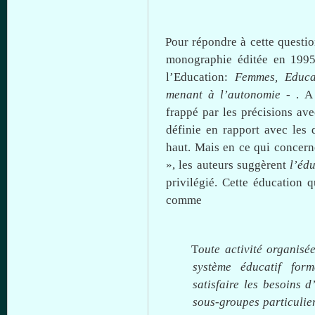
Pour
répondre
à
cette
questi
monographie
éditée
en 199
l’Education
:
Femmes, Educ
menant
à
l’autonomie
- . A
frappé
par les
précisions
ave
définie
en rapport
avec
les
haut
.
Mais
en
ce
qui
concern
», les
auteurs
suggèrent
l’éd
privilégié
.
Cette
éducation
q
comme
T
oute
activité
organisé
système
éducatif
form
satisfaire
les
besoins
d
sous-groupes
particulie