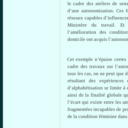
le cadre des ateliers de
sens
d’une
autonomisation
.
Ces
f
réseaux
capables
d’influence
Ministère
du travail. E
l’amélioration
des condition
domicile
ont
acquis
l’autonom
Cet
exemple
n’épuise
certes
cadre des
travaux
sur
l’aut
tous
les
cas
, on ne
peut
que
d
résultant
des
expériences
d’alphabétisation
se
limite
à
ainsi
de la
finalité
globale
q
l’écart
qui
existe
entre
les am
fragmentées
incapables
de
pr
de la condition
féminine
dans