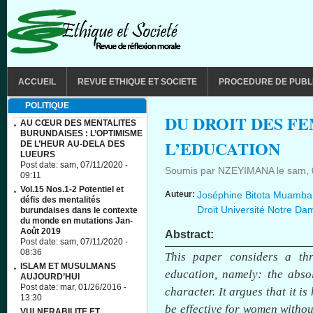
Aller au contenu principal
MAIN MENU
ACCUEIL
REVUE ETHIQUE ET SOCIETE
PROCEDURE DE PUBL
POLITIQUE
DU DROIT DES F
AU CŒUR DES MENTALITES
BURUNDAISES : L’OPTIMISME
L’EDUCATION
DE L’HEUR AU-DELA DES
LUEURS
Post date:
sam, 07/11/2020 -
Soumis par
NZEYIMANA
le
sam, 
09:11
Vol.15 Nos.1-2 Potentiel et
Auteur:
Joséphine Bitota Muamba 
défis des mentalités
Droit Université Notre D
burundaises dans le contexte
du monde en mutations Jan-
Août 2019
Abstract:
Post date:
sam, 07/11/2020 -
08:36
This paper considers a thr
ISLAM ET MUSULMANS
education, namely: the abso
AUJOURD’HUI
Post date:
mar, 01/26/2016 -
character. It argues that it is
13:30
be effective for women without
VULNERABILITE ET