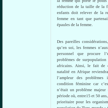
la femme qui porte le poids 
réduction de la taille de la
enfants
doit
relever de la r
femme en
tant
que
partenai
épaules de la femme.
Des pareilles considération
qu’en
soi, les femmes n’aur
personnel
que
procure
l’
problèmes de surpopulation
africains.
Ainsi
, le fait de
natalité en
Afrique
reviendr
l’ampleur des problèmes 
condition
féminine
car
c’es
n’était un problème majeur 
période
où
, entre15 et 50 ans
prioritaire pour les organi
population du Tiers-monde » 