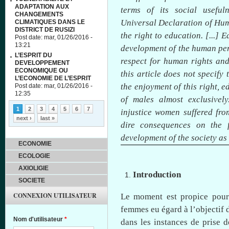
ADAPTATION AUX
terms of its social usefuln
CHANGEMENTS
Universal Declaration of Huma
CLIMATIQUES DANS LE
DISTRICT DE RUSIZI
the right to education. [...] E
Post date:
mar, 01/26/2016 -
13:21
development of the human per
L’ESPRIT DU
respect for human rights and
DEVELOPPEMENT
ECONOMIQUE OU
this article does not specify 
L’ECONOMIE DE L’ESPRIT
the enjoyment of this right, 
Post date:
mar, 01/26/2016 -
12:35
of males almost exclusively
Pages
1
2
3
4
5
6
7
injustice women suffered fro
next ›
last »
dire consequences on the f
development of the society as
ECONOMIE
ECOLOGIE
AXIOLIGIE
Introduction
SOCIETE
CONNEXION UTILISATEUR
Le moment
est
propice
pou
femmes
eu
égard
à
l’objectif
d
Nom d'utilisateur
*
dans
les instances de prise 