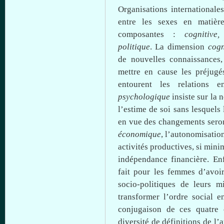
Organisations
internationale
entre
les sexes en
matièr
composantes :
cognitive
politique
. La dimension
cogn
de nouvelles connaissances
mettre en cause les préjugé
entourent les relations
e
psychologique
insiste
sur
la n
l’estime de soi sans
lesquels
en
vue
des changements sero
économique
,
l’autonomisatio
activités productives, si mini
indépendance financière. En
fait pour les femmes d’avoir
socio-politiques de
leurs
mi
transformer l’ordre social 
conjugaison de
ces
quatre 
diversité de définitions de
l’