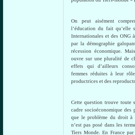
On peut aisément compr
l’éducation
du fait
qu’elle
s
Internationales et des ONG
à
par la démographie galopa
récession
économique
.
Mai
ouvre
sur
une
pluralité de c
effets qui d’ailleurs conso
femmes réduites
à
leur
rôle
productrices et des reproduct
Cette
question
trouve
toute
cadre
socioéconomique
des p
que
le problème du
droit
à
n’est pas posé
dans
les term
Tiers
Monde
. En France par