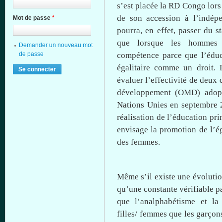
s’est
placée
la RD Congo
lors
de son accession
à
l’indép
Mot de passe
*
pourra
, en
effet
, passer du
s
que
lorsque
les
hommes
Demander un nouveau mot
de passe
compétence
parce
que
l’édu
égalitaire
comme
un
droit
.
évaluer
l’effectivité
de
deux
d
développement
(
OMD
)
adop
Nations
Unies
en
septembre
2
réalisation
de
l’éducation
pri
envisage la promotion de
l’é
des femmes.
Même
s’il
existe
une
évoluti
qu’une
constante
vérifiable
pa
que
l’analphabétisme
et l
filles
/ femmes
que
les
garçon