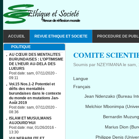
Aller au contenu principal
MAIN MENU
ACCUEIL
REVUE ETHIQUE ET SOCIETE
PROCEDURE DE PUBL
POLITIQUE
COMITE SCIENTI
AU CŒUR DES MENTALITES
BURUNDAISES : L’OPTIMISME
DE L’HEUR AU-DELA DES
Soumis par
NZEYIMANA
le
sam, 
LUEURS
Post date:
sam, 07/11/2020 -
09:11
Langue
Vol.15 Nos.1-2 Potentiel et
Français
défis des mentalités
burundaises dans le contexte
Jean
Ndenzako
(Bureau Inte
du monde en mutations Jan-
Août 2019
Melchior
Mbonimpa
(
Univer
Post date:
sam, 07/11/2020 -
08:36
Bernardin
Muzun
ISLAM ET MUSULMANS
AUJOURD’HUI
Marius Dion (Bur
Post date:
mar, 01/26/2016 -
13:30
Philippe Denis (
Univer
VULNERABILITE ET