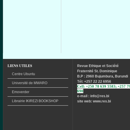
LIENS UTILES
Revue
Ethique
et
Société
Fraternité
St. Dominique
Centre Ubuntu
B.P : 2960 Bujumbura, Burundi
Tél
: +257 22 22 6956
Université
de
MWARO
Cell: +250 78 639 5583; +257 7
690
Emoverder
e-mail : info
@res.bi
Librairie
IKIREZI
BOOKSHOP
site web: www.res.bi