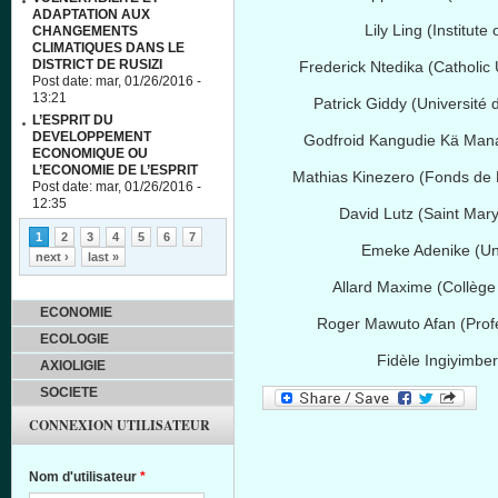
ADAPTATION AUX
Lily Ling (Institute
CHANGEMENTS
CLIMATIQUES DANS LE
DISTRICT DE RUSIZI
Frederick
Ntedika
(Catholic U
Post date:
mar, 01/26/2016 -
13:21
Patrick Giddy (
Université
d
L’ESPRIT DU
DEVELOPPEMENT
Godfroid
Kangudie
Kä
Man
ECONOMIQUE OU
L’ECONOMIE DE L’ESPRIT
Mathias
Kinezero
(Fonds de 
Post date:
mar, 01/26/2016 -
12:35
David Lutz (Saint Mar
Pages
1
2
3
4
5
6
7
Emeke
Adenike
(Un
next ›
last »
Allard
Maxime
(
Collège
ECONOMIE
Roger
Mawuto
Afan
(
Prof
ECOLOGIE
Fidèle
Ingiyimbe
AXIOLIGIE
SOCIETE
CONNEXION UTILISATEUR
Nom d'utilisateur
*