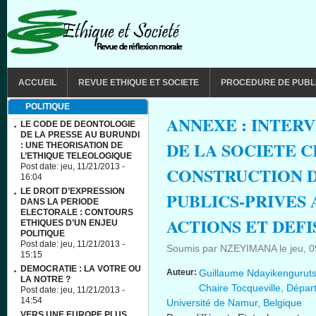
Aller au contenu principal
MAIN MENU
ACCUEIL
REVUE ETHIQUE ET SOCIETE
PROCEDURE DE PUBL
POLITIQUE
ANNEXE : INTER
LE CODE DE DEONTOLOGIE
DE LA PRESSE AU BURUNDI
DE LA SOCIETE C
: UNE THEORISATION DE
L’ETHIQUE TELEOLOGIQUE
Post date:
jeu, 11/21/2013 -
CONSTRUCTION D
16:04
LE DROIT D’EXPRESSION
PUBLICS-PRIVES 
DANS LA PERIODE
ELECTORALE : CONTOURS
ACTIONS ET DEFI
ETHIQUES D’UN ENJEU
POLITIQUE
Post date:
jeu, 11/21/2013 -
Soumis par
NZEYIMANA
le
jeu, 
15:15
DEMOCRATIE : LA VOTRE OU
Auteur:
Guillaume Ndayikengurutse
LA NOTRE ?
Chaire Tocqueville, Départ
Post date:
jeu, 11/21/2013 -
14:54
Université de Namur, Belgique
VERS UNE EUROPE PLUS