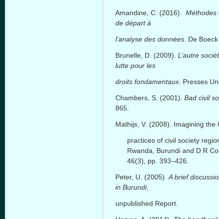
Amandine, C. (2016).
Méthodes d
de départ à
l’analyse des données
. De Boeck
Brunelle, D. (2009).
L’autre socié
lutte pour les
droits fondamentaux
. Presses Uni
Chambers, S. (2001).
Bad civil so
865.
Mathijs, V. (2008). Imagining th
practices of civil society reg
Rwanda, Burundi and D R C
46(3), pp. 393–426.
Peter, U. (2005).
A brief discussi
in Burundi
,
unpublished Report.