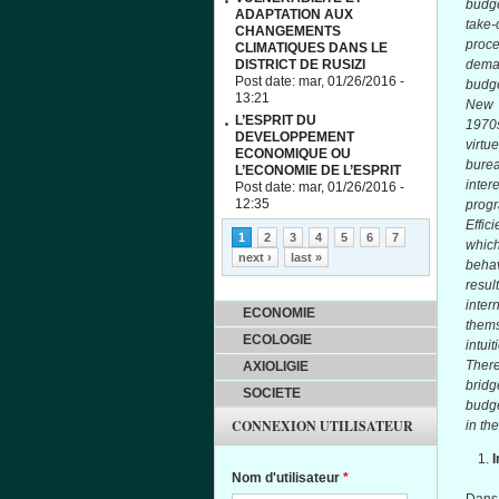
budge
ADAPTATION AUX
take
CHANGEMENTS
proc
CLIMATIQUES DANS LE
DISTRICT DE RUSIZI
demar
Post date:
mar, 01/26/2016 -
budge
13:21
New 
L’ESPRIT DU
1970s
DEVELOPPEMENT
virtu
ECONOMIQUE OU
burea
L’ECONOMIE DE L’ESPRIT
inter
Post date:
mar, 01/26/2016 -
12:35
progr
Effic
Pages
1
2
3
4
5
6
7
which
next ›
last »
behav
resul
inter
ECONOMIE
thems
ECOLOGIE
intui
There
AXIOLIGIE
bridg
SOCIETE
budge
CONNEXION UTILISATEUR
in th
I
Nom d'utilisateur
*