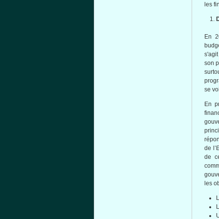
les f
En 2
budgé
s'agi
son p
surto
progr
se vo
En pr
finan
gouve
princ
répon
de l’
de ce
comme
gouve
les o
L
L
U