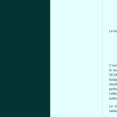
Le bu
C’est
le bu
OCDE
budgé
résul
perf
l’eff
publi
Le b
saill