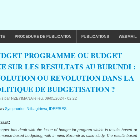
ETE
PROCEDURE DE PUBLICATION
PUBLICATIONS
WEBMAIL
UDGET PROGRAMME OU BUDGET
E SUR LES RESULTATS AU BURUNDI :
OLUTION OU REVOLUTION DANS LA
LITIQUE DE BUDGETISATION ?
is par
NZEYIMANA
le
jeu, 09/05/2024 - 02:22
ur:
Symphorien Ntibagirirwa, IDEE/RES
ract:
paper has dealt with the issue of budget-for-program which is results-based or
rmance-based budgeting, with in mind Burundi as case study. The results-based