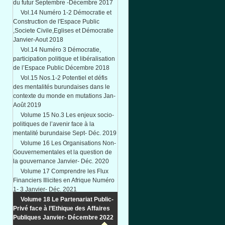
du futur Septembre -Décembre 2017
Vol.14 Numéro 1-2 Démocratie et
Construction de l'Espace Public
,Societe Civile,Eglises et Démocratie
Janvier-Aout 2018
Vol.14 Numéro 3 Démocratie,
participation politique et libéralisation
de l’Espace Public Décembre 2018
Vol.15 Nos.1-2 Potentiel et défis
des mentalités burundaises dans le
contexte du monde en mutations Jan-
Août 2019
Volume 15 No.3 Les enjeux socio-
politiques de l’avenir face à la
mentalité burundaise Sept- Déc. 2019
Volume 16 Les Organisations Non-
Gouvernementales et la question de
la gouvernance Janvier- Déc. 2020
Volume 17 Comprendre les Flux
Financiers Illicites en Afrique Numéro
1- 3 Janvier- Déc. 2021
Volume 18 Le Partenariat Public-
Privé face à l’Ethique des Affaires
Publiques Janvier- Décembre 2022