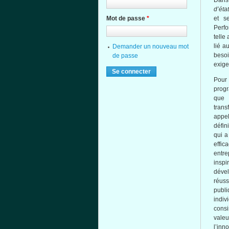
Dans
d’éta
Mot de passe
*
et s
Perfo
telle
lié a
Demander un nouveau mot
beso
de passe
exige
Pour 
progr
que 
tran
appe
défin
qui a
effi
entre
inspi
déve
réuss
publ
indiv
consi
valeu
l’inn