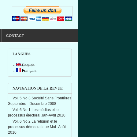
CONTACT
LANGUES
English
Français
NAVIGATION DE LA REVUE
Vol. 5 No.3 Société Sans Frontières
Septembre - Décembre 2008
Vol. 6 No.1 Les médias et le
processus électoral Jan-Avril 2010
Vol. 6 No.2 La religion et le
processus démocratique Mai -Août
2010