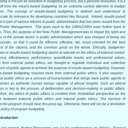
ting is not just an evolution in budgeting process, but a genuine revolution. It is a
-off from the means-based budgeting as
an outcome central attention in budget
ess
. The concept of results-based budgeting is defined and understood to
cate its relevance for developing countries like Burundi. Indeed, results-based
t is part of various reforms in public administration that has been issued from the
Public Management. This goes back to the 1980s/1990s even further back to
. Thus, the purpose of the New Public Management was to impart the spirit and
es of the private sector in public administration which was charged of being too
ucratic, so that it could be efficient, effective, fair, result oriented for the best
est of the citizens, and the common good on the whole. Ethically, budget-for-
am or results-based budgeting seems to operate on the ethics of external control.
iency, effectiveness, performance, quantifiable results and professional values,
 form external public ethics, are thought to regulate individual and collective
ior of public agents to achieve the purpose of results-based budgeting. However,
ts-based budgeting requires more than external public ethics. It also requires
nal public ethics as a process of humanization that brings back public agents to
elves as authentic human beings capable of ethical insights. Such an ethical
tion is key to the process of deliberation and decision-making in public affairs.
fore, the ethics of public affairs is credited from Aristotelian perspective as the
e between external public ethics and internal public ethics. The success of
t-for-program should bear this price tag. Otherwise, there will not be a revolution
e policy of program budgeting.
ntroduction