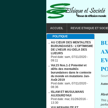
Aller au contenu principal
MAIN MENU
ACCUEIL
REVUE ETHIQUE ET SOCI
POLITIQUE
B
AU CŒUR DES MENTALITES
BURUNDAISES : L’OPTIMISME
AX
DE L’HEUR AU-DELA DES
LUEURS
Post date:
sam, 07/11/2020 -
EV
09:11
Vol.15 Nos.1-2 Potentiel et
PO
défis des mentalités
burundaises dans le contexte
Soum
du monde en mutations Jan-
Août 2019
Post date:
sam, 07/11/2020 -
Aute
08:36
ISLAM ET MUSULMANS
Abst
AUJOURD’HUI
Post date:
mar, 01/26/2016 -
This 
13:30
perfo
VULNERABILITE ET