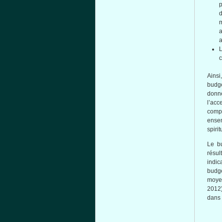
p
d
m
a
L
c
Ains
budge
donne
l’acc
comp
ensem
spiri
Le bu
résu
indic
budge
moyen
2012
dans 