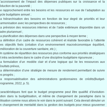
L’accroissement de l’impact des dépenses publiques sur la croissance et la
éduction de la pauvreté ;
e rapprochement entre les besoins et les ressources en vue de l’adaptation au
ycle budgétaire annuel ;
a hiérarchisation des besoins en fonction de leur degré de priorités et leur
armonisation avec les perspectives de ressources ;
a prévision des ressources internes et de l’aide extérieure disponible dans un
adre pluriannuel ;
a planification des dépenses dans une perspective à moyen terme ;
a définition d’un cadre de ressources cohérent et réaliste favorable à l’atteinte
es objectifs fixés (création d’un environnement macroéconomique équilibré,
mélioration de la couverture sanitaire, etc.) ;
n système de répartition des ressources plus conforme aux priorités stratégiques
t intra sectorielles dans le cadre d’une discipline budgétaire rigoureuse ;
a formulation d’un modèle clair et d’une logique qui lie les ressources aux
ésultats prévus,
a détermination d’une stratégie de mesure de rendement permettant de suivre
es progrès ;
La responsabilisation des administrations gestionnaires de crédits(Budget-
rogramme, 2022, p. 5).
aractéristiques font que le budget programme peut être qualifié d’évolution-
lution dans la budgétisation, et même de changement de paradigme dans la
tisation comme nous allons le voir dans le point suivant. Cela devrait stimuler un
in changement de mentalité dans la gestion des budgets pour mieux gouverner