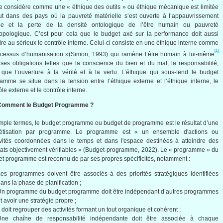
e considère comme une « éthique des outils » ou éthique mécanique est limitée
ut dans des pays où la pauvreté matérielle s’est ouverte à l’appauvrissement
le et la perte de la densité ontologique de l’être humain ou pauvreté
opologique. C’est pour cela que le budget axé sur la performance doit aussi
re au sérieux le contrôle interne. Celui-ci consiste en une éthique interne comme
[1]
cessus d’humanisation »(Simon, 1993) qui ramène l’être humain à lui-même
ses obligations telles que la conscience du bien et du mal, la responsabilité,
 que l’ouverture à la vérité et à la vertu. L’éthique qui sous-tend le budget
amme se situe dans la tension entre l’éthique externe et l’éthique interne, le
ôle externe et le contrôle interne.
Comment le Budget Programme ?
mple termes, le budget programme ou budget de programme est le résultat d’une
étisation par programme. Le programme est « un ensemble d'actions ou
ivités coordonnées dans le temps et dans l'espace destinées à atteindre des
tats objectivement vérifiables » (Budget-programme, 2022). Le « programme » du
t programme est reconnu de par ses propres spécificités, notamment :
es programmes doivent être associés à des priorités stratégiques identifiées
ans la phase de planification ;
Un programme du budget programme doit être indépendant d’autres programmes
t avoir une stratégie propre ;
l doit regrouper des activités formant un tout organique et cohérent ;
Une chaîne de responsabilité indépendante doit être associée à chaque