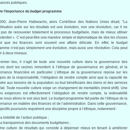
inances publiques.
De l’importance du budget programme
000, Jean-Pierre Halbwachs, alors Contrôleur des Nations Unies disait, "La
tisation axée sur les résultats est une évolution, non une révolution, car il ne
t pas de renouveler totalement le processus budgétaire, mais de mieux utiliser
otentiel ». C’est peut-être une manière simple et diplomatique de dire les choses
ut que les finances sont souvent une affaire délicate. En effet, le budget
amme n’est pas simplement une évolution, mais aussi une révolution. Cela peut
ir à deux niveaux.
emier lieu, il s’agit de toute une nouvelle culture dans la gouvernance des
ces dont les racines remontent à l’éthique de gouvernance en général, et la
rnance financière en particulier. L’éthique de la gouvernance repose sur les
ipes de la responsabilité, l’obligation de rendre compte ainsi que la capacité de
dre aux besoins de la population ou tout bénéficiaire des biens et des services
Etat. Toute nouvelle culture exige un changement de mentalités (mind-shift). Une
s exigences est effectivement l’obligation de rendre compte, la redevabilité
 nous allons le voir plus tard. Le budget programme fait partie de l’éthique de la
rnance en matière des finances et de l’administration. Dans cette gouvernance,
bjectifs poursuivis requièrent une discipline propre à l’éthique, notamment :
a lisibilité de l’action publique ;
a transparence des documents budgétaires ;
ne culture de résultats qui consiste à dépenser mieux en tenant à améliorer