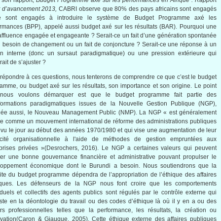
 son rapport,
Budget Programme axé sur les performances en Afrique : Rapport
t d’avancement 2013,
CABRI observe que 80% des pays africains sont engagés
e sont engagés à introduire le système de Budget Programme axé les
rmances (BPP), appelé aussi budget axé sur les résultats (BAR). Pourquoi une
 affluence engagée et engageante ? Serait-ce un fait d’une génération spontanée
u besoin de changement ou un fait de conjoncture ? Serait-ce une réponse à un
in interne (donc un sursaut paradigmatique) ou une pression extérieure qui
rait de s’ajuster ?
répondre à ces questions, nous tenterons de comprendre ce que c’est le budget
amme, ou budget axé sur les résultats, son importance et son origine. Le point
nous voulons démarquer est que le budget programme fait partie des
sformations paradigmatiques issues de la Nouvelle Gestion Publique (NGP),
lée aussi, le Nouveau Management Public (NMP). La NGP « est généralement
ie comme un mouvement international de réforme des administrations publiques
 vu le jour au début des années 1970/1980 et qui vise une augmentation de leur
cacité organisationnelle à l'aide de méthodes de gestion empruntées aux
prises privées »(Desrochers, 2016). Le NGP a certaines valeurs qui peuvent
rer une bonne gouvernance financière et administrative pouvant propulser le
loppement économique dont le Burundi a besoin. Nous soutiendrons que la
ite du budget programme dépendra de l’appropriation de l’éthique des affaires
iques. Les défenseurs de la NGP nous font croire que les comportements
iduels et collectifs des agents publics sont régulés par le contrôle externe qui
ste en la déontologie du travail ou des codes d’éthique là où il y en a ou des
rs professionnelles telles que la performance, les résultats, la création ou
ovation(Caron & Giauque, 2005). Cette éthique externe des affaires publiques