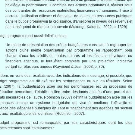
privilégie la performance. Il combine des actions prioritaires à réaliser sous
des contraintes de ressources matérielles, financières et humaines. Il vise à
accroitre l'utilisation efficace et équitable de toutes les ressources publiques
dans le but de promouvoir la croissance, d'améliorer le niveau des revenus et
par conséquent de réduire la pauvreté (Mukenge-Katumba, 2022, p. 1329).
dget programme est aussi défini comme :
Un mode de présentation des crédits budgétaires consistant à regrouper les
actions d'une même organisation par programme en rapprochant pour
chacun d'eux les crédits de toutes natures et les résultats physiques ou
financiers attendus, le tout étant complété par une projection indicative
portant sur plusieurs années (Raymond & Jean, 2003, p. 80).
 donc en vertu des résultats avec des indicateurs de mesurage, si possible, que
dget programme est dit axé sur les performances ou sur les résultats. Selon
 (2007), la budgétisation axée sur les performances est un processus de
tisation permettant d’établir un lien entre des fonds alloués d’une part et des
tats mesurables de l’autre. Robinson (2007) définit la budgétisation axée sur les
ormances comme un système budgétaire qui vise à améliorer l’efficacité et
icience des dépenses publiques en liant le financement des agences du secteur
c aux résultats qu’elles fournissent(Robinson, 2007).
udget programme est remarquable par ses caractéristiques dont les plus
antes retenues sont les suivantes :