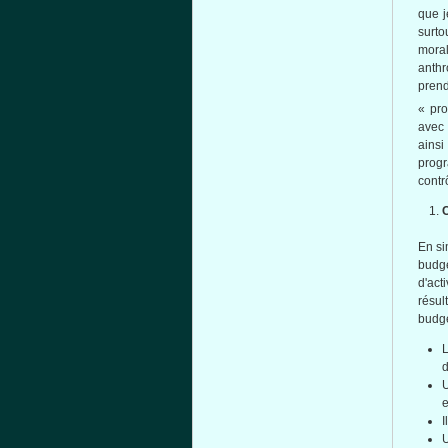
que j
surto
mora
anthr
prend
« pro
avec 
ainsi
progr
contr
En si
budg
d'act
résul
budge
L
d
e
I