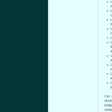
r
L
c
L
h
L
c
L
L
d
a
U
e
L
r
L
l
p
Ces c
révo
budgé
certa