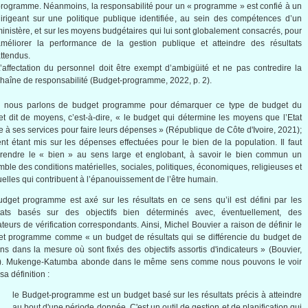
rogramme. Néanmoins, la responsabilité pour un « programme » est confié à un
irigeant sur une politique publique identifiée, au sein des compétences d’un
inistère, et sur les moyens budgétaires qui lui sont globalement consacrés, pour
améliorer la performance de la gestion publique et atteindre des résultats
ttendus.
’affectation du personnel doit être exempt d’ambigüité et ne pas contredire la
haîne de responsabilité (Budget-programme, 2022, p. 2).
i, nous parlons de budget programme pour démarquer ce type de budget du
t dit de moyens, c’est-à-dire, « le budget qui détermine les moyens que l’Etat
 à ses services pour faire leurs dépenses » (République de Côte d'Ivoire, 2021);
ent étant mis sur les dépenses effectuées pour le bien de la population. Il faut
rendre le « bien » au sens large et englobant, à savoir le bien commun un
ble des conditions matérielles, sociales, politiques, économiques, religieuses et
tuelles qui contribuent à l’épanouissement de l’être humain.
dget programme est axé sur les résultats en ce sens qu’il est défini par les
ltats basés sur des objectifs bien déterminés avec, éventuellement, des
ateurs de vérification correspondants. Ainsi, Michel Bouvier a raison de définir le
t programme comme « un budget de résultats qui se différencie du budget de
s dans la mesure où sont fixés des objectifs assortis d'indicateurs » (Bouvier,
). Mukenge-Katumba abonde dans le même sens comme nous pouvons le voir
sa définition :
le Budget-programme est un budget basé sur les résultats précis à atteindre
au bout d'une période donnée. C'est un outil de gestion et de planification qui