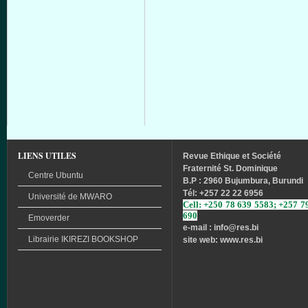
LIENS UTILES
Revue
Ethique
et
Société
Fraternité
St. Dominique
Centre Ubuntu
B.P : 2960 Bujumbura, Burundi
Tél
: +257 22 22 6956
Université
de
MWARO
Cell: +250 78 639 5583; +257 7
690
Emoverder
e-mail : info
@res.bi
Librairie
IKIREZI
BOOKSHOP
site web: www.res.bi