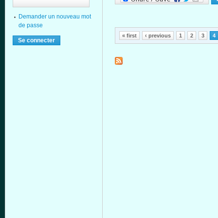
Demander un nouveau mot
de passe
Pages
« first
‹ previous
1
2
3
4