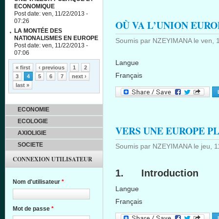
ECONOMIQUE
Post date:
ven, 11/22/2013 -
07:26
OÙ VA L’UNION EURO
LA MONTÉE DES
NATIONALISMES EN EUROPE
Soumis par
NZEYIMANA
le
ven, 
Post date:
ven, 11/22/2013 -
07:06
Langue
Pages
« first
‹ previous
1
2
Français
3
4
5
6
7
next ›
last »
ECONOMIE
ECOLOGIE
VERS UNE EUROPE PL
AXIOLIGIE
SOCIETE
Soumis par
NZEYIMANA
le
jeu, 
CONNEXION UTILISATEUR
1. Introduction
Nom d'utilisateur
*
Langue
Français
Mot de passe
*