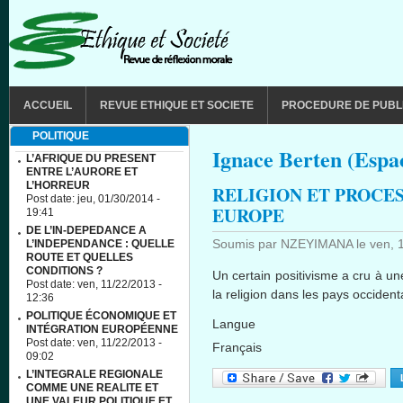
Aller au contenu principal
MAIN MENU
ACCUEIL
REVUE ETHIQUE ET SOCIETE
PROCEDURE DE PUBL
POLITIQUE
Ignace Berten (Espac
L’AFRIQUE DU PRESENT
ENTRE L’AURORE ET
L’HORREUR
RELIGION ET PROCES
Post date:
jeu, 01/30/2014 -
EUROPE
19:41
DE L’IN-DEPEDANCE A
Soumis par
NZEYIMANA
le
ven, 
L’INDEPENDANCE : QUELLE
ROUTE ET QUELLES
CONDITIONS ?
Un certain
positivisme
a
cru
à
un
Post date:
ven, 11/22/2013 -
la religion
dans
les pays
occident
12:36
POLITIQUE ÉCONOMIQUE ET
Langue
INTÉGRATION EUROPÉENNE
Post date:
ven, 11/22/2013 -
Français
09:02
L’INTEGRALE REGIONALE
COMME UNE REALITE ET
UNE VALEUR POLITIQUE ET