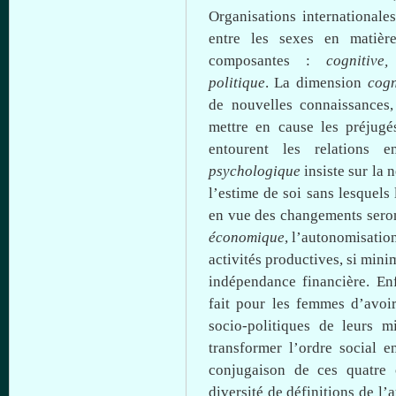
Organisations
internationale
entre
les sexes en
matièr
composantes :
cognitive
politique
. La dimension
cogn
de nouvelles connaissances
mettre en cause les préjugé
entourent les relations
e
psychologique
insiste
sur
la n
l’estime de soi sans
lesquels
en
vue
des changements sero
économique
,
l’autonomisatio
activités productives, si mini
indépendance financière. En
fait pour les femmes d’avoir
socio-politiques de
leurs
mi
transformer l’ordre social 
conjugaison de
ces
quatre 
diversité de définitions de
l’