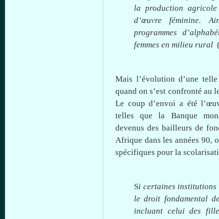
la production
agricole
d’œuvre
féminine
.
Ai
programmes
d’alphabét
femmes en milieu rural
Mais
l’évolution
d’une
telle
quand
on
s’est
confronté
au
l
Le coup
d’envoi
a
été
l’œu
telles
que
la
Banque
mon
devenus
des
bailleurs
de fo
Afrique
dans
les
années
90,
o
spécifiques
pour la
scolarisat
S
i
certaines
institution
le
droit
fondamental
d
incluant
celui
des
fill