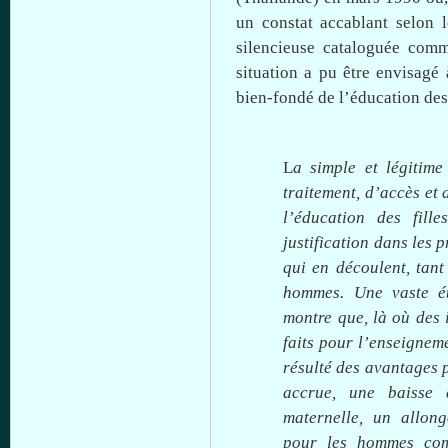
un
constat
accablant
selon
silencieuse
cataloguée
com
situation a
pu
être
envisagé
bien-fondé
de
l’éducation
des
L
a simple et
légitime
traitement
,
d’accès
et 
l’éducation
des
filles
justification
dans
les
p
qui en
découlent
,
tant
hommes
.
Une
vaste
é
montre
que
,
là
où
des
faits
pour
l’enseignem
résulté
des
avantages
accrue,
une
baisse
d
maternelle
, un
allon
pour les
hommes
co