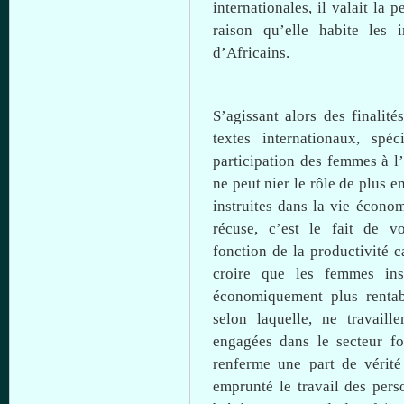
internationales
,
il
valait la p
raison
qu’elle
habite les i
d’Africains.
S’agissant alors des finalit
textes
internationaux, spéc
participation des femmes
à
l’
ne peut
nier
le rôle de plus e
instruites
dans
la vie
économ
récuse,
c’est
le fait de v
fonction
de la
productivité
c
croire
que
les femmes ins
économiquement plus rentabl
selon
laquelle, ne travaill
engagées
dans
le secteur f
renferme
une
part de vérité
emprunté le travail des pers