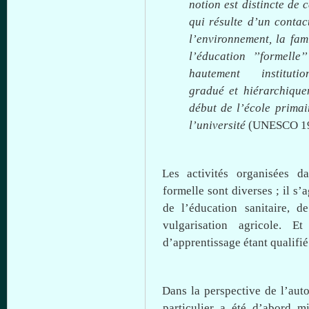
notion
est
distincte
de
c
qui
résulte
d’un
conta
l’environnement
, la
fam
l’éducation
’’formelle’’
hautement
institutio
gradué
et
hiérarchique
début
de
l’école
primai
l’université
(UNESCO 19
Les
activités
organisées
da
formelle
sont
diverses
;
il
s’a
de
l’éducation
sanitaire
, d
vulgarisation
agricole
. Et
d’apprentissage
étant
qualifié
Dans
la perspective de
l’aut
particulier
a
été
d’abord
mi