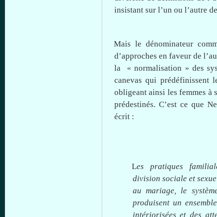
insistant
sur
l’un
ou
l’autre d
Mais
le dénominateur co
d’approches en faveur de
l’a
la « normalisation » des s
canevas qui prédéfinissent l
obligeant ainsi les femmes
à
s
prédestinés. C’est
ce
que
Nel
écrit :
L
es pratiques familial
division sociale et sexue
au mariage, le système
produisent un ensemble
intériorisées et des at