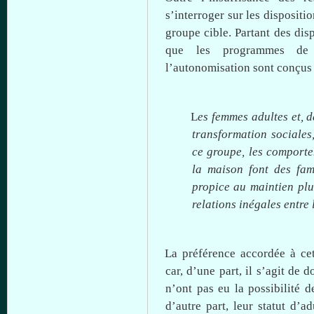
s’interroger
sur
les dispositi
groupe
cible
.
Partant
des disp
que
les
programmes
de 
l’autonomisation
sont
conçus
L
es
femmes
adultes
et,
d
transformation
sociales
ce
groupe
, les
comporte
la
maison
font des
fam
propice
au
maintien
plu
relations
inégales
entre
l
La
préférence
accordée
à
ce
car,
d’une
part,
il
s’agit
de
d
n’ont
pas
eu
la
possibilité
d
d’autre
part,
leur
statut
d’ad