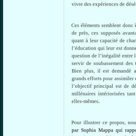
vivre des
expériences
de
désé
Ces
éléments
semblent
donc
de
près
,
ces
supposés
avant
quant
à
leur
capacité
de
cha
l’éducation
qui
leur
est
donn
question de
l’inégalité
entre
l
servir
de
soubassement
des 
Bien plus,
il
est
demandé
a
grands efforts pour
assimiler
l’objectif
principal
est
de
dé
millénaires
intériorisées
tant
elles-mêmes
.
Pour
illustrer
ce
propos
,
nou
par Sophia
Mappa
qui
rapp