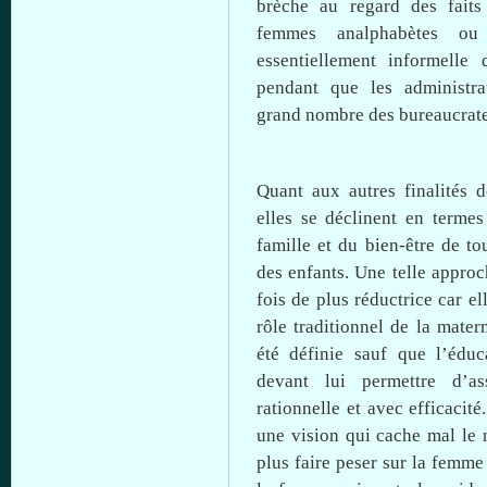
brèche au regard des
faits
femmes analphabètes
ou
essentiellement informell
pendant
que
les administra
grand nombre des bureaucrates
Quant aux autres finalités
elles
se déclinent en termes 
famille
et du
bien-être
de
to
des
enfants
.
Une
telle
approch
fois
de plus réductrice car el
rôle traditionnel de la mater
été
définie sauf
que
l’éduc
devant
lui
permettre
d’as
rationnelle et
avec
efficacité
une
vision qui cache mal le 
plus faire peser
sur
la femm