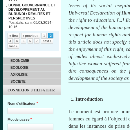
terms of its social usefuln
BONNE GOUVERNANCE ET
DEVELOPPEMENT AU
Universal Declaration of Huma
BURUNDI : REALITES ET
PERSPECTIVES
the right to education. [...] E
Post date:
sam, 05/03/2014 -
development of the human per
10:16
Pages
respect for human rights and
« first
‹ previous
1
2
this article does not specify 
3
4
5
6
7
next ›
last »
the enjoyment of this right, 
of males almost exclusively
ECONOMIE
injustice women suffered fro
ECOLOGIE
dire consequences on the f
AXIOLIGIE
development of the society as
SOCIETE
CONNEXION UTILISATEUR
Introduction
Nom d'utilisateur
*
Le moment
est
propice
pou
femmes
eu
égard
à
l’objectif
d
Mot de passe
*
dans
les instances de prise 