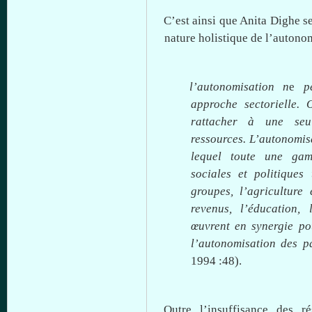
C’est
ainsi
que
Anita
Dighe
s
nature
holistique
de
l’autono
l’autonomisation
n
e
p
approche
sectorielle
. 
rattacher
à
une
seu
ressources
.
L’autonomis
lequel
toute
une
ga
sociales
et
politiques
groupes
,
l’agriculture
e
revenus
,
l’éducation
, 
œuvrent
en
synergie
po
l’autonomisation
des
p
1994 :48).
Outre
l’insuffisance
des
ré