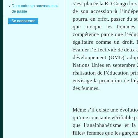
s’est
placée
la RD Congo
lors
Demander un nouveau mot
de son accession
à
l’indép
de passe
pourra
, en
effet
, passer du
s
que
lorsque
les
hommes
compétence
parce
que
l’édu
égalitaire
comme
un
droit
.
évaluer
l’effectivité
de
deux
d
développement
(
OMD
)
adop
Nations
Unies
en
septembre
2
réalisation
de
l’éducation
pri
envisage la promotion de
l’é
des femmes.
Même
s’il
existe
une
évoluti
qu’une
constante
vérifiable
pa
que
l’analphabétisme
et l
filles
/ femmes
que
les
garçon