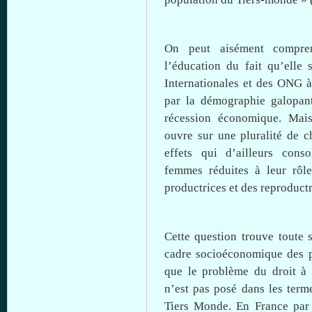
On peut aisément compr
l’éducation
du fait
qu’elle
s
Internationales et des ONG
à
par la démographie galopa
récession
économique
.
Mai
ouvre
sur
une
pluralité de c
effets qui d’ailleurs conso
femmes réduites
à
leur
rôle
productrices et des reproduct
Cette
question
trouve
toute
cadre
socioéconomique
des p
que
le problème du
droit
à
n’est pas posé
dans
les term
Tiers
Monde
. En France par