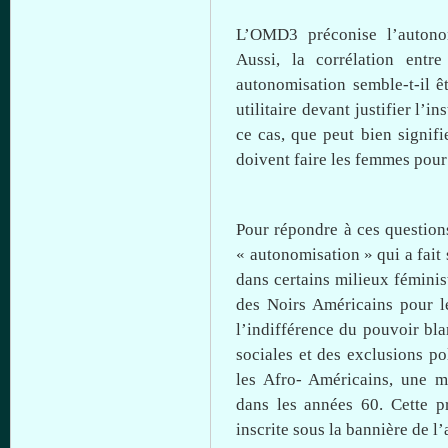
L’OMD3 préconise
l’autono
Aussi, la
corrélation
entre
autonomisation
semble-t-il
ê
utilitaire
devant
justifier l’i
ce
cas,
que
peut
bien
signifi
doivent faire les femmes pou
Pour répondre
à
ces
question
«
autonomisation
» qui a fait
dans
certains
milieux féminis
des Noirs Américains pour 
l’indifférence du pouvoir
bla
sociales et des exclusions p
les Afro- Américains,
une
mo
dans
les
années
60.
Cette
pr
inscrite
sous
la
bannière
de
l