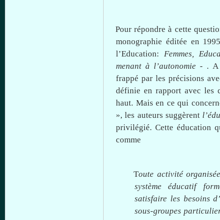
Pour
répondre
à
cette
questi
monographie
éditée
en 199
l’Education
:
Femmes, Educ
menant
à
l’autonomie
- . A
frappé
par les
précisions
ave
définie
en rapport
avec
les
haut
.
Mais
en
ce
qui
concern
», les
auteurs
suggèrent
l’éd
privilégié
.
Cette
éducation
q
comme
T
oute
activité
organisé
système
éducatif
form
satisfaire
les
besoins
d
sous-groupes
particulie