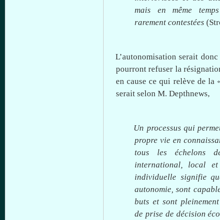
mais en même temps ’’
rarement contestées
(St
L’autonomisation serait
donc
pourront refuser la résignatio
en cause
ce
qui relève de la
serait
selon
M.
Depthnews
,
Un
processus
qui
perme
propre
vie en
connaissa
tous
les
échelons
d
international, local e
individuelle
signifie
qu
autonomie
,
sont
capabl
buts
et
sont
pleinement
de prise de
décision
éc