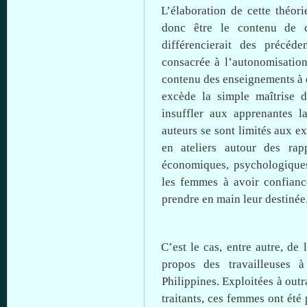
L’élaboration
de
cette
théori
donc
être
le
contenu
de
différencierait
des
précéde
consacrée
à
l’autonomisatio
contenu
des
enseignements
à
excède
la simple
maîtrise
de
insuffler
aux
apprenantes
l
auteurs
se
sont
limités
aux
e
en ateliers
autour
des
rap
économiques
,
psychologique
les femmes
à
avoir
confianc
prendre
en main
leur
destinée
C’est
le
cas
,
entre
autre
, de
propos
des
travailleuses
à
Philippines.
Exploitées
à
outr
traitants
,
ces
femmes
ont
été
p