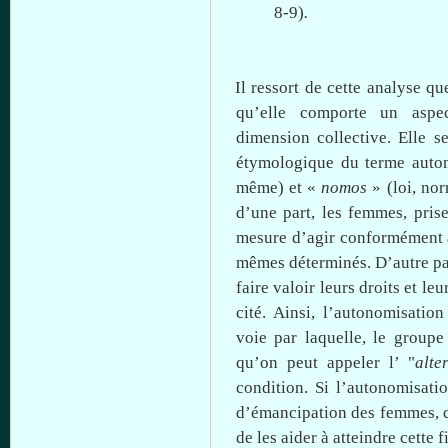
8-9)
.
Il
ressort
de
cette
analyse
qu
qu’elle
comporte
un aspe
dimension collective. Elle 
étymologique
du
terme
auto
même
) et «
nomos
» (
loi
,
nor
d’une
part, les femmes, pris
mesure
d’agir
conformément
mêmes
déterminés
.
D’autre
pa
faire
valoir
leurs
droits
et
leu
cité
.
Ainsi
,
l’autonomisation
voie
par
laquelle
, le
groupe
qu’on
peut
appeler
l’ "
alt
condition. Si
l’autonomisati
d’émancipation
des femmes,
de les
aider
à
atteindre
cette
f