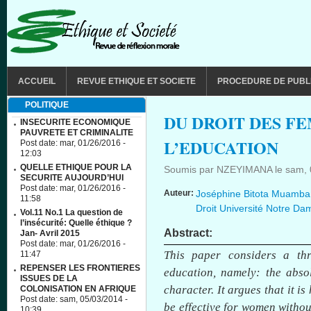
Aller au contenu principal
MAIN MENU
ACCUEIL
REVUE ETHIQUE ET SOCIETE
PROCEDURE DE PUBL
POLITIQUE
DU DROIT DES F
INSECURITE ECONOMIQUE
PAUVRETE ET CRIMINALITE
L’EDUCATION
Post date:
mar, 01/26/2016 -
12:03
QUELLE ETHIQUE POUR LA
Soumis par
NZEYIMANA
le
sam, 
SECURITE AUJOURD’HUI
Post date:
mar, 01/26/2016 -
Auteur:
Joséphine Bitota Muamba 
11:58
Droit Université Notre D
Vol.11 No.1 La question de
l’insécurité: Quelle éthique ?
Abstract:
Jan- Avril 2015
Post date:
mar, 01/26/2016 -
This paper considers a thr
11:47
REPENSER LES FRONTIERES
education, namely: the abso
ISSUES DE LA
character. It argues that it is
COLONISATION EN AFRIQUE
Post date:
sam, 05/03/2014 -
be effective for women without
10:39