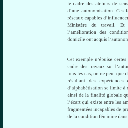
le cadre des ateliers de
sens
d’une
autonomisation
.
Ces
f
réseaux
capables
d’influence
Ministère
du travail. E
l’amélioration
des condition
domicile
ont
acquis
l’autonom
Cet
exemple
n’épuise
certes
cadre des
travaux
sur
l’aut
tous
les
cas
, on ne
peut
que
d
résultant
des
expériences
d’alphabétisation
se
limite
à
ainsi
de la
finalité
globale
q
l’écart
qui
existe
entre
les am
fragmentées
incapables
de
pr
de la condition
féminine
dans