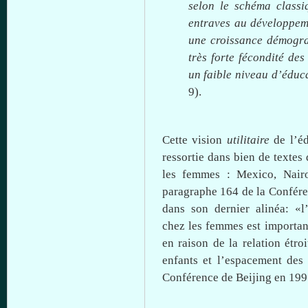
selon
le
schéma
classi
entraves
au
développem
une
croissance
démogr
très
forte
fécondité
des
un
faible
niveau
d’éduc
9).
Cette
vision
utilitaire
de
l’é
ressortie
dans
bien
de
textes
les femmes : Mexico, Nairo
paragraphe
164 de la
Confér
dans
son dernier
alinéa
:
«
l
chez
les femmes
est
importan
en raison de la relation
étroi
enfants
et
l’espacement
de
Conférence
de Beijing en 1995