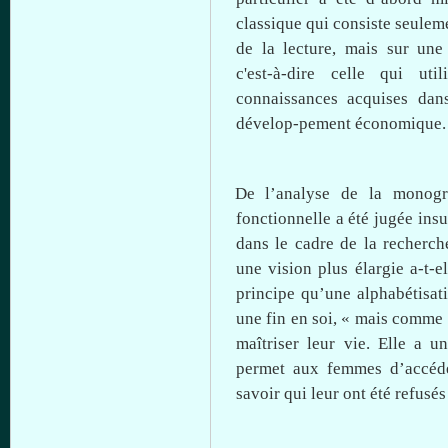
classique
qui
consiste
seulem
de la lecture,
mais
sur
une
c'est-à-dire
celle
qui
util
connaissances
acquises
dan
dévelop-pement
économique
.
De
l’analyse
de la
monogr
fonctionnelle
a
été
jugée
insu
dans
le cadre de la
recherch
une
vision plus
élargie
a-t-e
principe
qu’une
alphabétisat
une
fin en
soi
, «
mais
comme
maîtriser
leur
vie. Elle a u
permet
aux femmes
d’accéd
savoir qui
leur
ont
été
refusés