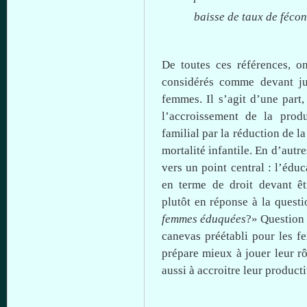
baisse
de
taux
de
fécon
De toutes
ces
références, o
considérés
comme
devant
ju
femmes. Il
s’agit
d’une
part,
l’accroissement de la
produ
familial par la
réduction de la
mortalité
infantile. En
d’autre
vers un point central :
l’éduc
en terme de
droit
devant
êt
plutôt
en réponse
à
la quest
femmes éduquées
?» Questio
canevas préétabli pour les 
prépare
mieux
à
jouer
leur
rô
aussi
à
accroitre
leur
producti