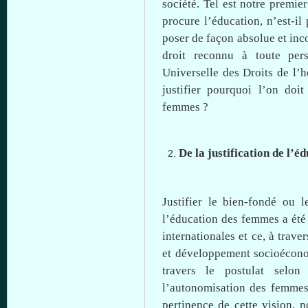
société
. Tel
est
notre
premier
procure
l’éducation
,
n’est-il
p
poser de
façon
absolue
et
inc
droit
reconnu
à
toute
per
Universelle
des
Droits
de
l’
justifier
pourquoi
l’on
doit
femmes ?
De
la
justification
de
l’éd
Justifier le
bien-fondé
ou
l
l’éducation
des femmes a
été
internationales
et
ce
,
à
traver
et
développement
socioécon
travers
le
postulat
selon
l’autonomisation
des femme
pertinence de
cette
vision,
n