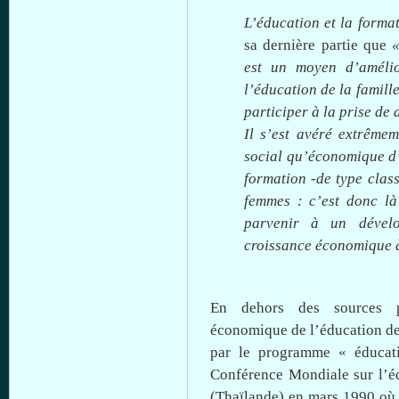
L’éducation
et la forma
sa
dernière
partie
que
est
un
moyen
d’améli
l’éducation
de la
famill
participer
à
la prise de
Il
s’est
avéré
extrêmem
social
qu’économique
d
formation -de type
clas
femmes :
c’est
donc
là
parvenir
à
un
dével
croissance
économique
En
dehors
des sources
économique
de
l’éducation
de
par le
programme
«
éducat
Conférence
Mondiale
sur
l’é
(
Thaïlande
) en mars 1990
où