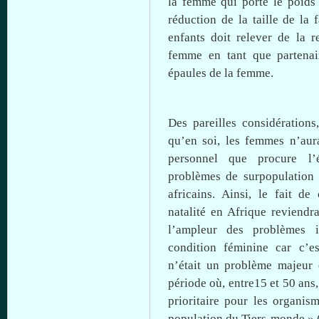
la femme qui porte le poids 
réduction de la taille de la
enfants
doit
relever de la r
femme en
tant
que
partenai
épaules de la femme.
Des pareilles considération
qu’en
soi, les femmes n’aur
personnel
que
procure
l’
problèmes de surpopulation
africains.
Ainsi
, le fait de
natalité en
Afrique
reviendr
l’ampleur des problèmes 
condition
féminine
car
c’es
n’était un problème majeur 
période
où
, entre15 et 50 ans
prioritaire pour les organi
population du Tiers-monde » 