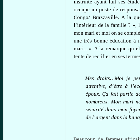
instruite
ayant
fait
ses
étude
occupe
un
poste
de
responsa
Congo/ Brazzaville. A la q
l’intérieur
de la
famille
?
»,
mon
mari
et
moi
on se
complè
une
très
bonne
éducation
à
mari…
»
A la
remarque
qu’el
tente
de rectifier en
ses
terme
Mes
droits…Moi
je
pe
attentive,
d’être
à
l’éc
époux
.
Ça
fait
partie
d
nombreux
. Mon
mari
n
sécurité
dans
mon
foye
de
l’argent
dans
la
banq
Beaucoup
de femmes
africa