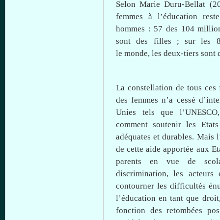
Selon
Marie
Duru-Bellat
(20
femmes
à
l’éducation
reste
hommes
: 57 des 104 milli
sont
des
filles
;
sur
les 8
le
monde
, les
deux-tiers
sont
d
La constellation de
tous
ces
des femmes
n’a
cessé
d’inte
Unies
tels
que
l’UNESCO
comment
soutenir
les
Etats
adéquates
et
durables
.
Mais
l
de
cette
aide
apportée
aux
Et
parents en
vue
de
scol
discrimination, les
acteurs
contourner
les
difficultés
én
l’éducation
en
tant
que
droit
fonction
des
retombées
pos