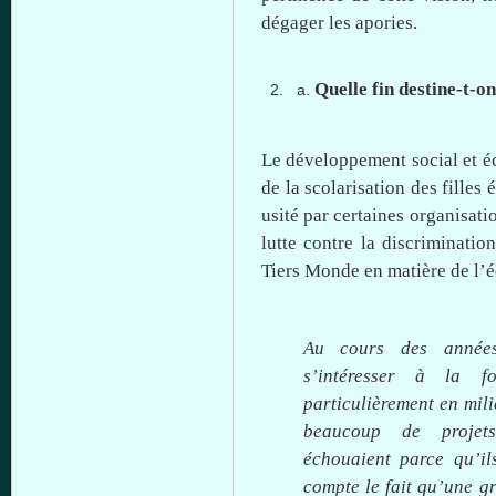
dégager
les
apories
.
Quelle
fin
destine-t-on
Le
développement
social et
é
de la
scolarisation
des
filles
é
usité
par
certaines
organisati
lutte
contre
la discriminatio
Tiers
Monde
en
matière
de
l’
Au
cours
des
année
s’intéresser
à
la for
particulièrement
en mili
beaucoup
de
projet
échouaient
parce
qu’il
compte
le fait
qu’une
g