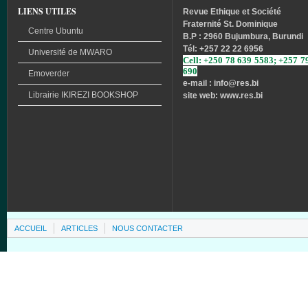
LIENS UTILES
Revue
Ethique
et
Société
Fraternité
St. Dominique
Centre Ubuntu
B.P : 2960 Bujumbura, Burundi
Tél
: +257 22 22 6956
Université
de
MWARO
Cell: +250 78 639 5583; +257 7
690
Emoverder
e-mail : info
@res.bi
Librairie
IKIREZI
BOOKSHOP
site web: www.res.bi
ACCUEIL
ARTICLES
NOUS CONTACTER