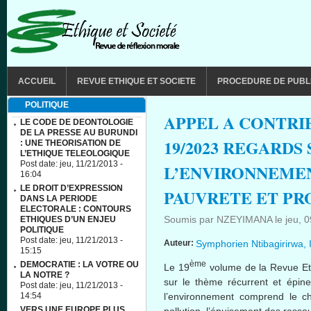
Aller au contenu principal
MAIN MENU
ACCUEIL
REVUE ETHIQUE ET SOCIETE
PROCEDURE DE PUBL
POLITIQUE
APPEL A CONTRI
LE CODE DE DEONTOLOGIE
DE LA PRESSE AU BURUNDI
19/2023 REGARDS
: UNE THEORISATION DE
L’ETHIQUE TELEOLOGIQUE
Post date:
jeu, 11/21/2013 -
L’ENVIRONNEMEN
16:04
LE DROIT D’EXPRESSION
PAUVRETE ET PR
DANS LA PERIODE
ELECTORALE : CONTOURS
Soumis par
NZEYIMANA
le
jeu, 
ETHIQUES D’UN ENJEU
POLITIQUE
Post date:
jeu, 11/21/2013 -
Auteur:
Symphorien Ntibagirirwa,
15:15
ème
DEMOCRATIE : LA VOTRE OU
Le 19
volume de la Revue Eth
LA NOTRE ?
sur le thème récurrent et épin
Post date:
jeu, 11/21/2013 -
l’environnement comprend le ch
14:54
VERS UNE EUROPE PLUS
pollution, l’épuisement des resso