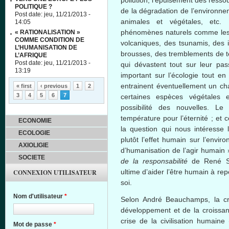
POLITIQUE ?
de la dégradation de l’environne
Post date:
jeu, 11/21/2013 -
animales et végétales, etc.
14:05
phénomènes naturels comme les
« RATIONALISATION »
COMME CONDITION DE
volcaniques, des tsunamis, des 
L’HUMANISATION DE
brousses, des tremblements de te
L’AFRIQUE
Post date:
jeu, 11/21/2013 -
qui dévastent tout sur leur p
13:19
important sur l’écologie tout en
Pages
entrainent éventuellement un ch
« first
‹ previous
1
2
3
4
5
6
7
certaines espèces végétales 
possibilité des nouvelles. L
température pour l’éternité ; et 
ECONOMIE
la question qui nous intéresse l
ECOLOGIE
plutôt l’effet humain sur l’envir
AXIOLIGIE
d’humanisation de l’agir humain
SOCIETE
de la responsabilité
de René Si
ultime d’aider l’être humain à rep
CONNEXION UTILISATEUR
soi.
Nom d'utilisateur
*
Selon André Beauchamps, la cri
développement et de la croissa
crise de la civilisation humain
Mot de passe
*