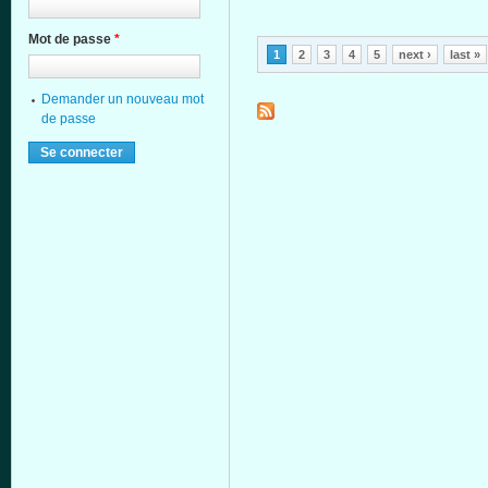
Mot de passe
*
Pages
1
2
3
4
5
next ›
last »
Demander un nouveau mot
de passe