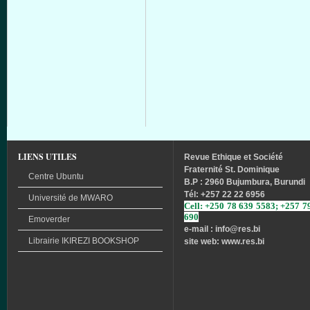
LIENS UTILES
Revue
Ethique
et
Société
Fraternité
St. Dominique
Centre Ubuntu
B.P : 2960 Bujumbura, Burundi
Tél
: +257 22 22 6956
Université
de
MWARO
Cell: +250 78 639 5583; +257 7
690
Emoverder
e-mail : info
@res.bi
Librairie
IKIREZI
BOOKSHOP
site web: www.res.bi