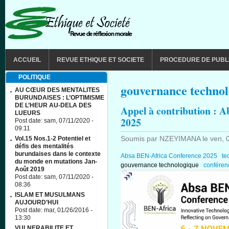
Aller au contenu principal
MAIN MENU
ACCUEIL
REVUE ETHIQUE ET SOCIETE
PROCEDURE DE PUBL
POLITIQUE
gouvernance techno
AU CŒUR DES MENTALITES
BURUNDAISES : L’OPTIMISME
DE L’HEUR AU-DELA DES
Appel à contribution : 
LUEURS
2025
Post date:
sam, 07/11/2020 -
09:11
Soumis par
NZEYIMANA
le
ven, 
Vol.15 Nos.1-2 Potentiel et
défis des mentalités
burundaises dans le contexte
Absa BEN-Africa Conference 2025
te
du monde en mutations Jan-
gouvernance technologique
confére
Août 2019
Post date:
sam, 07/11/2020 -
08:36
ISLAM ET MUSULMANS
AUJOURD’HUI
Post date:
mar, 01/26/2016 -
13:30
VULNERABILITE ET