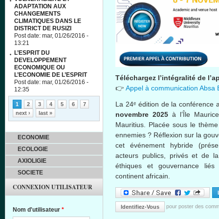
ADAPTATION AUX
CHANGEMENTS
CLIMATIQUES DANS LE
DISTRICT DE RUSIZI
Post date:
mar, 01/26/2016 -
13:21
L’ESPRIT DU
DEVELOPPEMENT
ECONOMIQUE OU
L’ECONOMIE DE L’ESPRIT
Téléchargez l’intégralité de l’a
Post date:
mar, 01/26/2016 -
👉
Appel à communication Absa 
12:35
Pages
La 24ᵉ édition de la conférence 
1
2
3
4
5
6
7
next ›
last »
novembre 2025
à l’Île Maurice
Mauritius. Placée sous le thème
ennemies ? Réflexion sur la gouv
ECONOMIE
cet événement hybride (présenti
ECOLOGIE
acteurs publics, privés et de la
AXIOLIGIE
éthiques et gouvernance liés
SOCIETE
continent africain.
CONNEXION UTILISATEUR
pour poster des comm
Identifiez-Vous
Nom d'utilisateur
*