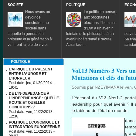
SOCIETE
POLITIQUE
ECON
Nous avons un
Le politicien pense
devoir de
aux prochaines
construire une
élections, l’homme
société dans
d’Etat à un avenir
laquelle la génération
lointain et le philosophe à un
servir l
présente et la génération à
avenir indéterminé (Rawls).
Sa fina
venir ont la joie de vivre.
Aussi faut-...
satisfa
POLITIQUE
Vol.13 Numéro 3 Vers un 
L’AFRIQUE DU PRESENT
ENTRE L’AURORE ET
Mutations et clés du fu
L’HORREUR
Post date:
jeu, 01/30/2014 -
Soumis par
NZEYIMANA
le
ven, 
19:41
DE L’IN-DEPEDANCE A
L’éditorial du V13 Nos1-2 porta
L’INDEPENDANCE : QUELLE
ROUTE ET QUELLES
leadership pour quel avenir ? Il 
CONDITIONS ?
le tableau de l’état du monde
Post date:
ven, 11/22/2013 -
12:36
dans 
POLITIQUE ÉCONOMIQUE ET
temp
INTÉGRATION EUROPÉENNE
Post date:
ven, 11/22/2013 -
grand