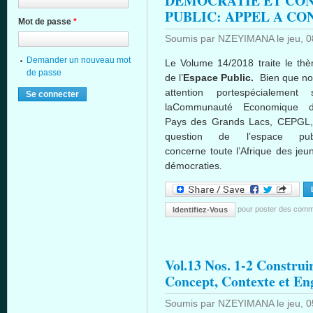
DÉMOCRATIE ET CON
PUBLIC: APPEL A CO
Mot de passe
*
Soumis par
NZEYIMANA
le
jeu, 
Demander un nouveau mot
Le Volume 14/2018 traite le th
de passe
de l’
Espace Public.
Bien que no
attention portespécialement 
laCommunauté Economique 
Pays des Grands Lacs, CEPGL,
question de l’espace pub
concerne toute l’Afrique des jeu
démocraties.
pour poster des comm
Identifiez-Vous
Vol.13 Nos. 1-2 Construi
Concept, Contexte et En
Soumis par
NZEYIMANA
le
jeu, 