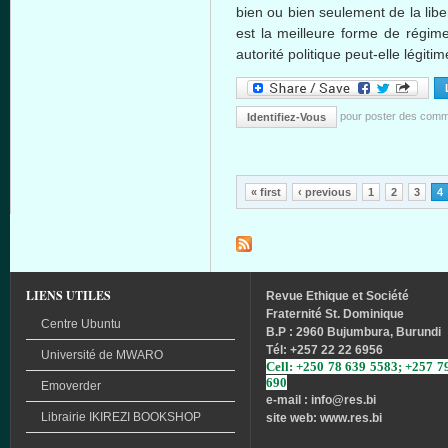
bien ou bien seulement de la libe
est la meilleure forme de régime 
autorité politique peut-elle légit
pour poster des comm
Identifiez-Vous
Pages
« first
‹ previous
1
2
3
4
LIENS UTILES
Revue
Ethique
et
Société
Fraternité
St. Dominique
Centre Ubuntu
B.P : 2960 Bujumbura, Burundi
Tél
: +257 22 22 6956
Université
de
MWARO
Cell: +250 78 639 5583; +257 7
690
Emoverder
e-mail : info
@res.bi
Librairie
IKIREZI
BOOKSHOP
site web: www.res.bi