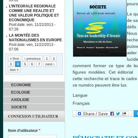
09:02
pours
L’INTEGRALE REGIONALE
COMME UNE REALITE ET
La qu
UNE VALEUR POLITIQUE ET
ECONOMIQUE
de sa
Post date:
ven, 11/22/2013 -
défis
07:26
Nous
LA MONTÉE DES
reche
NATIONALISMES EN EUROPE
Post date:
ven, 11/22/2013 -
puiss
07:06
aider
Pages
« first
‹ previous
1
2
lucid
3
4
5
6
7
next ›
comment former ce type de lead
last »
figures modèles. Cet éditorial
cette recherche et trace le cadr
ce numéro peuvent être lus.
ECONOMIE
ECOLOGIE
Langue
AXIOLIGIE
Français
SOCIETE
CONNEXION UTILISATEUR
Nom d'utilisateur
*