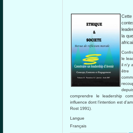
Cette 
conte
leader
la qu
africa
Confr
le lea
il n’y
être
commu
recoup
depu
comprendre le leadership co
influence dont l’intention est d’
Rost 1991).
Langue
Français