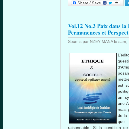
Vol.12 No.3 Paix dans la
Permanences et Perspect
Soumis par
NZEYIMANA
le
sam, 
L’édi
quest
d’Afri
posan
mettr
est s
polit
un sy
une A
mais p
de la 
que l
raisonnable. Si la condition de