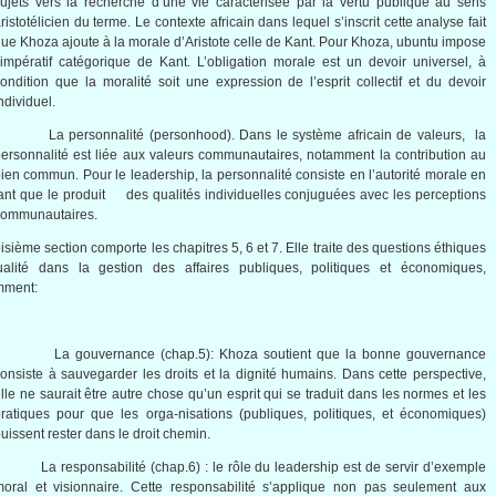
ujets vers la recherche d’une vie caractérisée par la vertu publique au sens
ristotélicien du terme. Le contexte africain dans lequel s’inscrit cette analyse fait
ue Khoza ajoute à la morale d’Aristote celle de Kant. Pour Khoza, ubuntu impose
’impératif catégorique de Kant. L’obligation morale est un devoir universel, à
ondition que la moralité soit une expression de l’esprit collectif et du devoir
ndividuel.
- La personnalité (personhood). Dans le système africain de valeurs, la
ersonnalité est liée aux valeurs communautaires, notamment la contribution au
ien commun. Pour le leadership, la personnalité consiste en l’autorité morale en
ant que le produit des qualités individuelles conjuguées avec les perceptions
communautaires.
oisième section comporte les chapitres 5, 6 et 7. Elle traite des questions éthiques
tualité dans la gestion des affaires publiques, politiques et économiques,
mment:
- La gouvernance (chap.5): Khoza soutient que la bonne gouvernance
onsiste à sauvegarder les droits et la dignité humains. Dans cette perspective,
lle ne saurait être autre chose qu’un esprit qui se traduit dans les normes et les
ratiques pour que les orga-nisations (publiques, politiques, et économiques)
uissent rester dans le droit chemin.
 La responsabilité (chap.6) : le rôle du leadership est de servir d’exemple
oral et visionnaire. Cette responsabilité s’applique non pas seulement aux