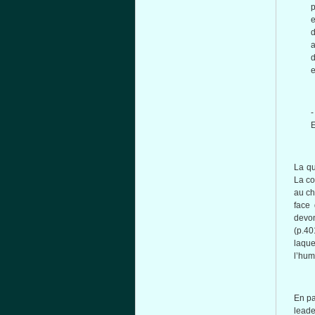
e
d
a
d
e
-
E
La qu
La co
au ch
face
devon
(p.40
laque
l’hum
En pa
leade