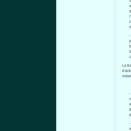
s
a
q
l
c
i
p
b
t
La tr
d’ac
nota
c
e
p
p
-
m