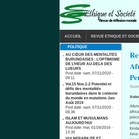
Aller au contenu principal
MAIN MENU
ACCUEIL
REVUE ETHIQUE ET SOCI
POLITIQUE
Re
AU CŒUR DES MENTALITES
BURUNDAISES : L’OPTIMISME
Af
DE L’HEUR AU-DELA DES
LUEURS
Post date:
sam, 07/11/2020 -
Pe
09:11
Vol.15 Nos.1-2 Potentiel et
Soum
défis des mentalités
burundaises dans le contexte
Aute
du monde en mutations Jan-
Août 2019
Attun
Post date:
sam, 07/11/2020 -
afric
08:36
préci
ISLAM ET MUSULMANS
AUJOURD’HUI
afric
Post date:
mar, 01/26/2016 -
fonda
13:30
Ainsi
VULNERABILITE ET