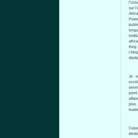
l’Uni
sur l
Afric
Powe
publi
longu
insti
afric
King 
l’Afr
dilet
Je v
occid
servi
poin
affai
plus
leade
Cepe
déséq