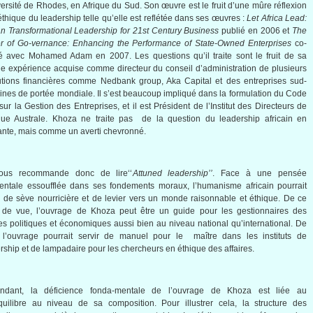
versité de Rhodes, en Afrique du Sud. Son œuvre est le fruit d’une mûre réflexion
’éthique du leadership telle qu’elle est reflétée dans ses œuvres :
Let Africa Lead:
an Transformational Leadership for 21st Century Business
publié en 2006 et
The
r of Go-vernance: Enhancing the Performance of State-Owned Enterprises
co-
é avec Mohamed Adam en 2007. Les questions qu’il traite sont le fruit de sa
e expérience acquise comme directeur du conseil d’administration de plusieurs
tutions financières comme Nedbank group, Aka Capital et des entreprises sud-
aines de portée mondiale. Il s’est beaucoup impliqué dans la formulation du Code
sur la Gestion des Entreprises, et il est Président de l’Institut des Directeurs de
ique Australe. Khoza ne traite pas de la question du leadership africain en
tante, mais comme un averti chevronné.
ous recommande donc de lire‘‘
Attuned leadership’’
. Face à une pensée
entale essoufflée dans ses fondements moraux, l’humanisme africain pourrait
r de sève nourricière et de levier vers un monde raisonnable et éthique. De ce
t de vue, l’ouvrage de Khoza peut être un guide pour les gestionnaires des
res politiques et économiques aussi bien au niveau national qu’international. De
, l’ouvrage pourrait servir de manuel pour le maître dans les instituts de
rship et de lampadaire pour les chercheurs en éthique des affaires.
ndant, la déficience fonda-mentale de l’ouvrage de Khoza est liée au
uilibre au niveau de sa composition. Pour illustrer cela, la structure des