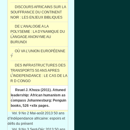
DISCOURS AFRICAINS SUR LA
SOUFFRANCE DU CONTINENT
NOIR : LES ENJEUX BIBLIQUES
DE L’ANALOGIE A LA
POLYSEMIE : LA DYNAMIQUE DU
LANGAGE ANONYME AU
BURUNDI
OÙ VA L’UNION EUROPÉENNE
?
DES INFRASTRUCTURES DES
TRANSPORTS 50 ANS APRES
L’INDEPENDANCE : LE CAS DE LA
R D CONGO
Reuel J. Khoza (2011). Attuned
leadership: African humanism as
compass Johannesburg: Penguin
books, 526 +xlix pages.
Vol. 9 No 2 Mai-août 2013 50 ans
d’Indépendance africaine: espoirs et
défis du présent
Vol. 9 No 3 Sept-Déc 2013 50 ans