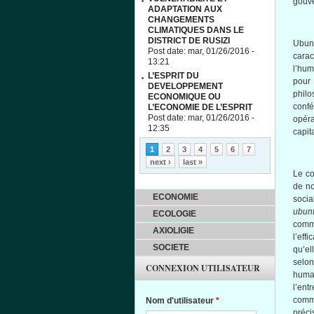
gouv
ADAPTATION AUX
CHANGEMENTS
CLIMATIQUES DANS LE
DISTRICT DE RUSIZI
Ubun
Post date:
mar, 01/26/2016 -
carac
13:21
l’hum
L’ESPRIT DU
pour
DEVELOPPEMENT
philo
ECONOMIQUE OU
conf
L’ECONOMIE DE L’ESPRIT
Post date:
mar, 01/26/2016 -
opér
12:35
capit
Pages
1
2
3
4
5
6
7
next ›
last »
Le co
de no
ECONOMIE
socia
ubun
ECOLOGIE
commu
AXIOLIGIE
l’eff
SOCIETE
qu’el
selon
CONNEXION UTILISATEUR
humai
l’ent
comm
Nom d'utilisateur
*
préci