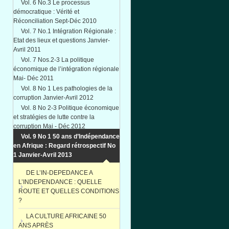
Vol. 6 No.3 Le processus
démocratique : Vérité et
Réconciliation Sept-Déc 2010
Vol. 7 No.1 Intégration Régionale :
Etat des lieux et questions Janvier-
Avril 2011
Vol. 7 Nos.2-3 La politique
économique de l’intégration régionale
Mai- Déc 2011
Vol. 8 No 1 Les pathologies de la
corruption Janvier-Avril 2012
Vol. 8 No 2-3 Politique économique
et stratégies de lutte contre la
corruption Mai - Déc 2012
Vol. 9 No 1 50 ans d’Indépendance
en Afrique : Regard rétrospectif No
1 Janvier-Avril 2013
DE L’IN-DEPEDANCE A
L’INDEPENDANCE : QUELLE
ROUTE ET QUELLES CONDITIONS
?
LA CULTURE AFRICAINE 50
ANS APRÈS