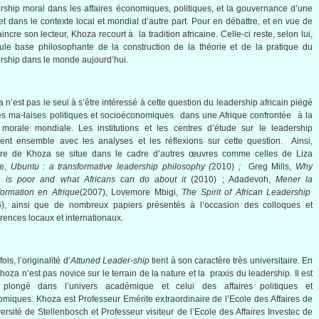
rship moral dans les affaires économiques, politiques, et la gouvernance d’une
 et dans le contexte local et mondial d’autre part. Pour en débattre, et en vue de
incre son lecteur, Khoza recourt à la tradition africaine. Celle-ci reste, selon lui,
ule base philosophante de la construction de la théorie et de la pratique du
rship dans le monde aujourd’hui.
 n’est pas le seul à s’être intéressé à cette question du leadership africain piégé
es ma-laises politiques et socioéconomiques dans une Afrique confrontée à la
 morale mondiale. Les institutions et les centres d’étude sur le leadership
ent ensemble avec les analyses et les réflexions sur cette question. Ainsi,
vre de Khoza se situe dans le cadre d’autres œuvres comme celles de Liza
e,
Ubuntu : a transformative leadership philosophy (
2010)
;
Greg Mills,
Why
ca is poor and what Africans can do about it
(2010) ; Adadevoh,
Mener la
formation en Afrique
(2007), Lovemore Mbigi,
The Spirit of African Leadership
5), ainsi que de nombreux papiers présentés à l’occasion des colloques et
rences locaux et internationaux.
ois, l’originalité d’
Attuned Leader-ship
tient à son caractère très universitaire. En
 Khoza n’est pas novice sur le terrain de la nature et la praxis du leadership. Il est
 plongé dans l’univers académique et celui des affaires politiques et
miques. Khoza est Professeur Emérite extraordinaire de l’Ecole des Affaires de
versité de Stellenbosch et Professeur visiteur de l’Ecole des Affaires Investec de