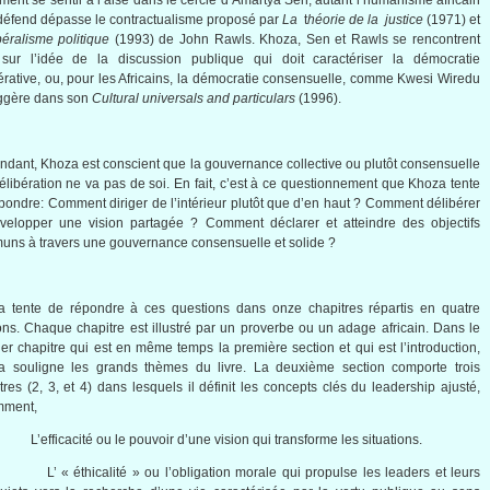
ement se sentir à l’aise dans le cercle d’Amartya Sen, autant l’humanisme africain
 défend dépasse le contractualisme proposé par
La
t
héorie de la justice
(1971) et
béralisme politique
(1993) de John Rawls. Khoza, Sen et Rawls se rencontrent
 sur l’idée de la discussion publique qui doit caractériser la démocratie
érative, ou, pour les Africains, la démocratie consensuelle, comme Kwesi Wiredu
ggère dans son
Cultural universals and particulars
(1996).
dant, Khoza est conscient que la gouvernance collective ou plutôt consensuelle
élibération ne va pas de soi. En fait, c’est à ce questionnement que Khoza tente
pondre: Comment diriger de l’intérieur plutôt que d’en haut ? Comment délibérer
velopper une vision partagée ? Comment déclarer et atteindre des objectifs
ns à travers une gouvernance consensuelle et solide ?
a tente de répondre à ces questions dans onze chapitres répartis en quatre
ons. Chaque chapitre est illustré par un proverbe ou un adage africain. Dans le
er chapitre qui est en même temps la première section et qui est l’introduction,
a souligne les grands thèmes du livre. La deuxième section comporte trois
tres (2, 3, et 4) dans lesquels il définit les concepts clés du leadership ajusté,
mment,
 L’efficacité ou le pouvoir d’une vision qui transforme les situations.
 L’ « éthicalité » ou l’obligation morale qui propulse les leaders et leurs