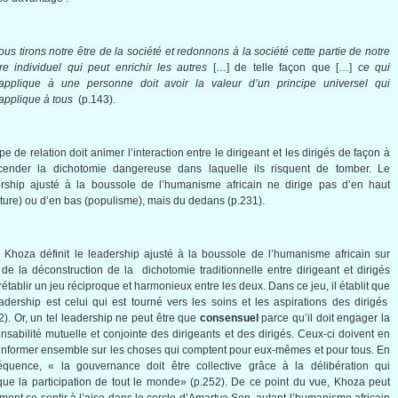
us tirons notre être de la société et redonnons à la société cette partie de notre
tre individuel qui peut enrichir les autres
[…] de telle façon que […]
ce qui
’applique à une personne doit avoir la valeur d’un principe universel qui
applique à tous
(p.143).
pe de relation doit animer l’interaction entre le dirigeant et les dirigés de façon à
scender la dichotomie dangereuse dans laquelle ils risquent de tomber. Le
rship ajusté à la boussole de l’humanisme africain ne dirige pas d’en haut
ature) ou d’en bas (populisme), mais du dedans (p.231).
, Khoza définit le leadership ajusté à la boussole de l’humanisme africain sur
de la déconstruction de la dichotomie traditionnelle entre dirigeant et dirigés
rétablir un jeu réciproque et harmonieux entre les deux. Dans ce jeu, il établit que
adership est celui qui est tourné vers les soins et les aspirations des dirigés
2). Or, un tel leadership ne peut être que
consensuel
parce qu’il doit engager la
nsabilité mutuelle et conjointe des dirigeants et des dirigés. Ceux-ci doivent en
s’informer ensemble sur les choses qui comptent pour eux-mêmes et pour tous. En
équence, « la gouvernance doit être collective grâce à la délibération qui
que la participation de tout le monde» (p.252). De ce point du vue, Khoza peut