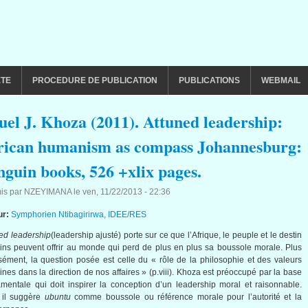
ETE
PROCEDURE DE PUBLICATION
PUBLICATIONS
WEBMAIL
uel J. Khoza (2011). Attuned leadership:
rican humanism as compass Johannesburg:
nguin books, 526 +xlix pages.
is par
NZEYIMANA
le
ven, 11/22/2013 - 22:36
ur:
Symphorien Ntibagirirwa, IDEE/RES
ed leadership
(leadership ajusté) porte sur ce que l’Afrique, le peuple et le destin
ains peuvent offrir au monde qui perd de plus en plus sa boussole morale. Plus
sément, la question posée est celle du « rôle de la philosophie et des valeurs
aines dans la direction de nos affaires » (p.viii). Khoza est préoccupé par la base
mentale qui doit inspirer la conception d’un leadership moral et raisonnable.
 il suggère
ubuntu
comme boussole ou référence morale pour l’autorité et la