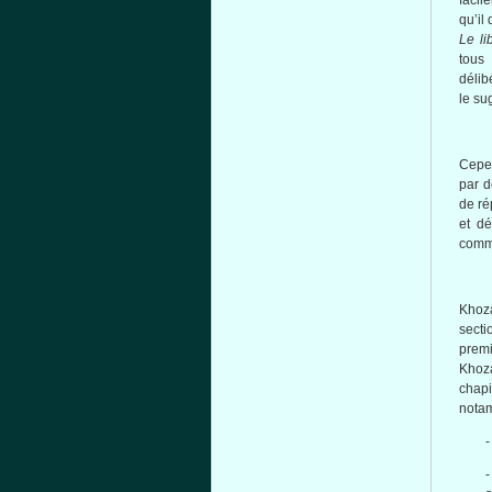
facil
qu’il
Le li
tous
délib
le su
Cepen
par d
de ré
et dé
commu
Khoz
secti
premi
Khoz
chapi
nota
-
-