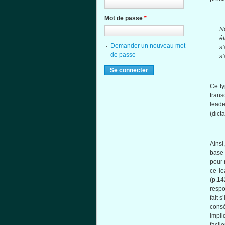
Mot de passe
*
No
ê
Demander un nouveau mot
s
de passe
s’
Ce ty
tran
leade
(dict
Ainsi
base 
pour 
ce le
(p.14
respo
fait 
cons
impli