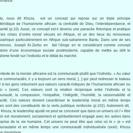
ernance.
tu, nous dit Khoza, est un concept qui repose sur un triple principe
téristique de l’humanisme africain: la centralité de Dieu, l’interdépendance, et
anité (p.10). Aussi, ce concept est-il devenu une panacée théorique et pratique
 les crises d’ordre moral vécues en Afrique, et un des lieux du renouveau
sophique particulièrement en Afrique sub-saharienne Bantu. Dans une de ses
érences, Joseph Ki-Zerbo en fait l’éloge en le considérant comme concept
atoire d’une économique sociale postmoderne, capable de mettre au défi le
alisme fondé sur l’individu et le diktat du marché.
ntexte de la morale africaine est la communauté plutôt que l’individu. « Au cœur
s communautés, il y a toujours un sens moral, [...] qui peut redresser le bateau
l si les gens retournent aux valeurs caracté-ristiques de l’humanisme africain ou
tu
» (xxvii). Ces valeurs sont la relation réciproque entre l’individu et la
nauté, la compassion, l’empathie, l’intégrité, l’humilité, la raisonnabilité et
icacité. Ces valeurs doivent caractériser le leadership moral en même temps
les sont des constituants de la vertu publique renforcée (p.102). Autrement dit,
 Khoza, le leadership ajusté ne peut se concevoir que dans un univers où l’« être
n est moralement, socialement et spirituellement engagé avec les autres dans
reprise de la vie humaine. Cet univers ne peut être que celui où le « je » est
unautaire et en même temps une communauté individualisée (xxxii). Khoza
se davantage :