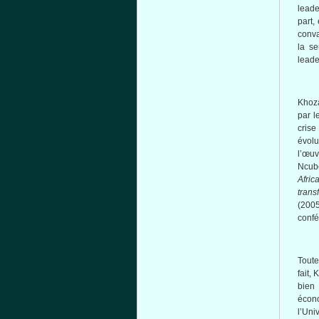
leade
part,
conva
la se
leade
Khoza
par l
crise
évolu
l’œu
Ncub
Afri
trans
(200
confé
Toutef
fait,
bien
écono
l’Uni