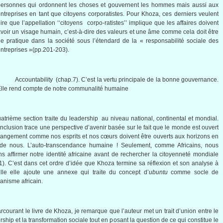
personnes qui ordonnent les choses et gouvernent les hommes mais aussi aux
ntreprises en tant que citoyens corporatistes. Pour Khoza, ces derniers veulent
ire que l’appellation ‘‘citoyens corpo-ratistes’’ implique que les affaires doivent
voir un visage humain, c’est-à-dire des valeurs et une âme comme cela doit être
e pratique dans la société sous l’étendard de la « responsabilité sociale des
ntreprises »(pp.201-203).
 Accountability (chap.7). C’est la vertu principale de la bonne gouvernance.
lle rend compte de notre communalité humaine
atrième section traite du leadership au niveau national, continental et mondial.
nclusion trace une perspective d’avenir basée sur le fait que le monde est ouvert
angement comme nos esprits et nos cœurs doivent être ouverts aux horizons en
 de nous. L’auto-transcendance humaine ! Seulement, comme Africains, nous
s affirmer notre identité africaine avant de rechercher la citoyenneté mondiale
1). C’est dans cet ordre d’idée que Khoza termine sa réflexion et son analyse à
lle elle ajoute une annexe qui traite du concept d’
ubuntu
comme socle de
anisme africain.
rcourant le livre de Khoza, je remarque que l’auteur met un trait d’union entre le
rship et la transformation sociale tout en posant la question de ce qui constitue le