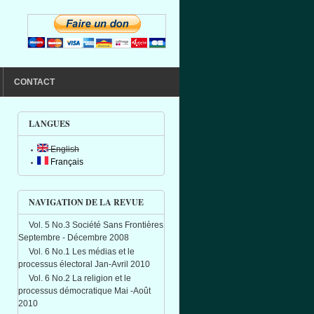
CONTACT
LANGUES
English
Français
NAVIGATION DE LA REVUE
Vol. 5 No.3 Société Sans Frontières
Septembre - Décembre 2008
Vol. 6 No.1 Les médias et le
processus électoral Jan-Avril 2010
Vol. 6 No.2 La religion et le
processus démocratique Mai -Août
2010