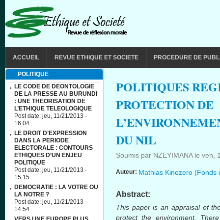
Aller au contenu principal
MAIN MENU
ACCUEIL
REVUE ETHIQUE ET SOCIETE
PROCEDURE DE PUBL
POLITIQUE
POLITIQUES REG
LE CODE DE DEONTOLOGIE
DE LA PRESSE AU BURUNDI
PROTECTION DE
: UNE THEORISATION DE
L’ETHIQUE TELEOLOGIQUE
Post date:
jeu, 11/21/2013 -
L’ENVIRONNEMEN
16:04
LE DROIT D’EXPRESSION
DU NIL
DANS LA PERIODE
ELECTORALE : CONTOURS
Soumis par
NZEYIMANA
le
ven, 
ETHIQUES D’UN ENJEU
POLITIQUE
Post date:
jeu, 11/21/2013 -
Auteur:
Mathias Kinezero (Fonds 
15:15
DEMOCRATIE : LA VOTRE OU
Abstract:
LA NOTRE ?
Post date:
jeu, 11/21/2013 -
This paper is an appraisal of th
14:54
protect the environment. Ther
VERS UNE EUROPE PLUS