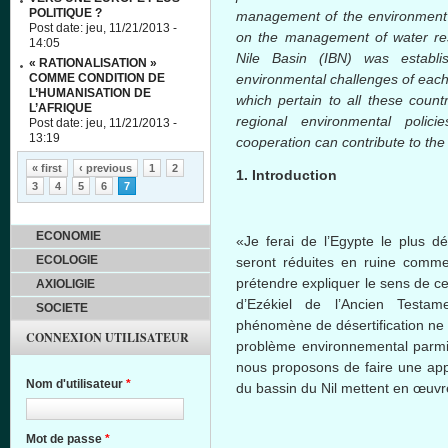
POLITIQUE ?
management of the environment i
Post date:
jeu, 11/21/2013 -
on the management of water reso
14:05
Nile Basin (
IBN
) was establi
« RATIONALISATION »
COMME CONDITION DE
environmental challenges of eac
L’HUMANISATION DE
which pertain to all these count
L’AFRIQUE
regional environmental polic
Post date:
jeu, 11/21/2013 -
13:19
cooperation can contribute to the
Pages
« first
‹ previous
1
2
1. Introduction
3
4
5
6
7
ECONOMIE
«Je
ferai
de
l’Egypte
le plus
dé
ECOLOGIE
seront
réduites
en
ruine
comm
prétendre
expliquer
le
sens
de
c
AXIOLIGIE
d’Ezékiel
de
l’Ancien
Testame
SOCIETE
phénomène
de
désertification
ne 
CONNEXION UTILISATEUR
problème
environnemental
parm
nous
proposons
de faire
une
app
Nom d'utilisateur
*
du
bassin
du Nil
mettent
en
œuvr
Mot de passe
*