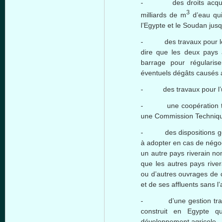
- des droits acquis : c
3
milliards de m
d’eau qui
l’Egypte et le Soudan jusq
- des travaux pour le con
dire que les deux pays a
barrage pour régularis
éventuels dégâts causés a
- des travaux pour l’ut
- une coopération tech
une Commission Techniqu
- des dispositions géné
à adopter en cas de négoc
un autre pays riverain non
que les autres pays rive
ou d’autres ouvrages de 
et de ses affluents sans l
- d’une gestion transito
construit en Egypte q
développement agricole.