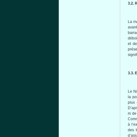
3.2.
La ri
avant
barr
déboi
et d
prés
signi
3.3. 
Le Ni
la po
plus 
D’apr
m de 
Comme
à l’e
des t
d’ass