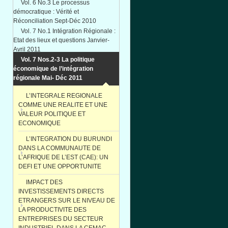
Vol. 6 No.3 Le processus
démocratique : Vérité et
Réconciliation Sept-Déc 2010
Vol. 7 No.1 Intégration Régionale :
Etat des lieux et questions Janvier-
Avril 2011
Vol. 7 Nos.2-3 La politique
économique de l’intégration
régionale Mai- Déc 2011
L’INTEGRALE REGIONALE
COMME UNE REALITE ET UNE
VALEUR POLITIQUE ET
ECONOMIQUE
L’INTEGRATION DU BURUNDI
DANS LA COMMUNAUTE DE
L’AFRIQUE DE L’EST (CAE): UN
DEFI ET UNE OPPORTUNITE
IMPACT DES
INVESTISSEMENTS DIRECTS
ETRANGERS SUR LE NIVEAU DE
LA PRODUCTIVITE DES
ENTREPRISES DU SECTEUR