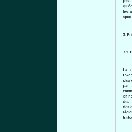
peut
qu’éc
liés 
spéci
3. P
3.1. 
La so
Rwand
plus 
par l
comme
on no
des r
démog
régio
traité