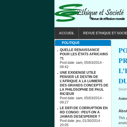
Aller au contenu principal
MAIN MENU
ACCUEIL
REVUE ETHIQUE ET SOCI
POLITIQUE
PO
QUELLE RENAISSANCE
POUR LES ÉTATS AFRICAINS
P
?1
Post date:
sam, 05/03/2014 -
09:42
L’
UNE EXIGENGE UTILE
PENSER LE DESTIN DE
DU
L’AFRIQUE A LA LUMIERE
DES GRANDS CONCEPTS DE
Soum
LA PHILOSOPHIE DE PAUL
RICŒUR
Post date:
sam, 05/03/2014 -
Aute
09:27
LE DEFI DE CORRUPTION EN
Abst
RD CONGO : PEUT-ON A
JAMAIS DESESPERER ?
This 
Post date:
jeu, 01/30/2014 -
envi
20:05