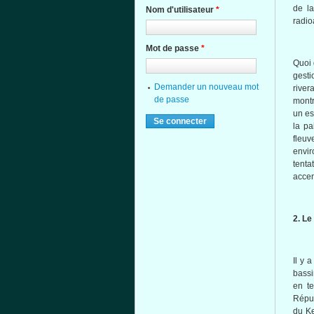
de l
Nom d'utilisateur
*
radio
Mot de passe
*
Quoi 
gesti
Demander un nouveau mot
river
de passe
montr
un es
la pa
fleu
envi
tenta
accen
2. Le
Il y 
bassi
en te
Répub
du Ke