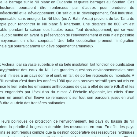
e, le barrage sur le Nil blanc en Ouganda et quatre barrages au Soudan. Ces
astructures pourraient être renforcées par d’autres pour produire de
roélectricité et le développement. On sait que le développement, fût-il industriel,
mpensable sans énergie. Le Nil bleu (ou Al Bahr-Azraq) provient du lac Tana de
hiopie pour rencontrer le Nil blanc à Khartoum. Une distance de 800 km est
gable pendant la saison des hautes eaux. Tout développement, qui se veut
le, doit mettre en avant la préservation de l’environnement et cela n’est possible
oyennant un effort coopératif. Une telle coopération promeut l’intégration
nale qui pourrait garantir un développement harmonieux.
 Victoria, par sa vaste superficie et sa forte insolation, fait fonction de purificateur
’oxygénateur des eaux du Nil. Les grandes questions environnementales sont
ent limitées à un pays donné et sont, en fait, de portée régionale ou mondiale. A
 d’illustration c’est dans les années 1980 que des preuves scientifiques ont mis en
nce le lien entre les émissions anthropiques de gaz à effet de serre (GES) et les
es engendrés par l’évolution du climat. A l’échelle régionale, les effets d’une
tion en amont d’un fleuve se remarquent sur tout son parcours jusqu’en aval
-à-dire au-delà des frontières nationales.
leurs politiques de protection de l’environnement, les pays du bassin du Nil
dent la priorité à la gestion durable des ressources en eau. En effet, les pays
ains se sont rendus compte que la gestion coopérative des ressources hydriques