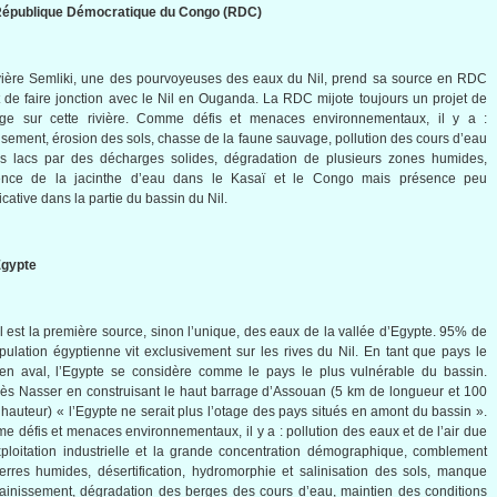
 République Démocratique du Congo (RDC)
vière Semliki, une des pourvoyeuses des eaux du Nil, prend sa source en RDC
 de faire jonction avec le Nil en Ouganda. La RDC mijote toujours un projet de
age sur cette rivière. Comme défis et menaces environnementaux, il y a :
sement, érosion des sols, chasse de la faune sauvage, pollution des cours d’eau
es lacs par des décharges solides, dégradation de plusieurs zones humides,
ence de la jacinthe d’eau dans le Kasaï et le Congo mais présence peu
ficative dans la partie du bassin du Nil.
Egypte
l est la première source, sinon l’unique, des eaux de la vallée d’Egypte. 95% de
pulation égyptienne vit exclusivement sur les rives du Nil. En tant que pays le
en aval, l’Egypte se considère comme le pays le plus vulnérable du bassin.
ès Nasser en construisant le haut barrage d’Assouan (5 km de longueur et 100
hauteur) « l’Egypte ne serait plus l’otage des pays situés en amont du bassin ».
 défis et menaces environnementaux, il y a : pollution des eaux et de l’air due
xploitation industrielle et la grande concentration démographique, comblement
erres humides, désertification, hydromorphie et salinisation des sols, manque
ainissement, dégradation des berges des cours d’eau, maintien des conditions