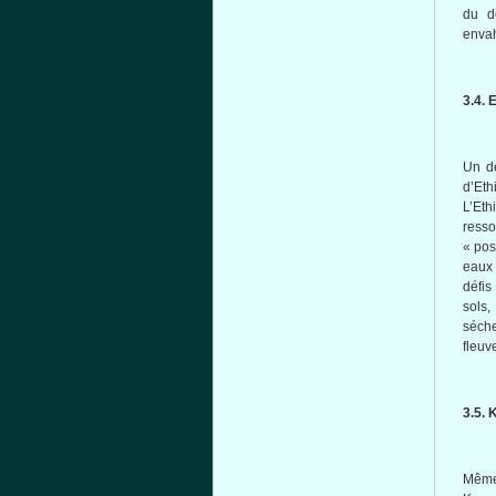
du d
envah
3.4. 
Un de
d’Eth
L’Eth
resso
« pos
eaux 
défis
sols,
séch
fleuve
3.5. 
Même 