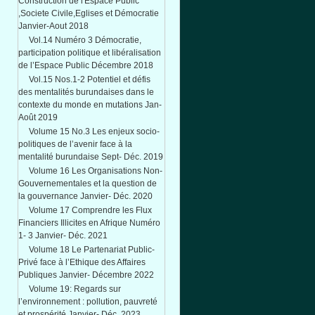
Construction de l'Espace Public
,Societe Civile,Eglises et Démocratie
Janvier-Aout 2018
Vol.14 Numéro 3 Démocratie,
participation politique et libéralisation
de l’Espace Public Décembre 2018
Vol.15 Nos.1-2 Potentiel et défis
des mentalités burundaises dans le
contexte du monde en mutations Jan-
Août 2019
Volume 15 No.3 Les enjeux socio-
politiques de l’avenir face à la
mentalité burundaise Sept- Déc. 2019
Volume 16 Les Organisations Non-
Gouvernementales et la question de
la gouvernance Janvier- Déc. 2020
Volume 17 Comprendre les Flux
Financiers Illicites en Afrique Numéro
1- 3 Janvier- Déc. 2021
Volume 18 Le Partenariat Public-
Privé face à l’Ethique des Affaires
Publiques Janvier- Décembre 2022
Volume 19: Regards sur
l’environnement : pollution, pauvreté
et prospérité Janvier- Déc. 2023