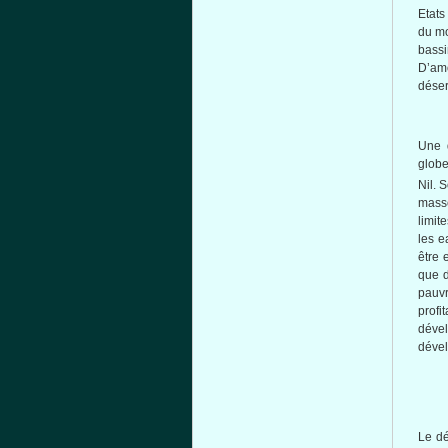
Etats
du mo
bassi
D’am
déser
Une d
globe
Nil. 
masse
limit
les e
être 
que d
pauvr
profi
dével
dével
Le dé