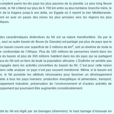
 comptent parmi les dix pays les plus pauvres de la planète. Le plus long fleuve
nde, le Nil s’étend sur plus de 6 700 km entre sa plus lointaine branche mère, le
n de la Kagera jusqu’à son delta, en Egypte où il rejoint la mer Méditerranée.
ont en aval on passe des zones les plus arrosées vers les régions les plus
tiques.
es caractéristiques distinctives du Nil est sa nature transfrontière. De par le
, seul un autre bassin de fleuve (le Danube) est partagé par plus de pays que le
2
Son bassin couvre une superficie de 3 millions de km
, soit un dixième de toute la
 continentale de l’Afrique. Plus de 160 millions de personnes vivent dans les
es du bassin et plus de 300 millions habitent dans les dix pays qui se partagent
aux du Nil soit un tiers de toute la population africaine. L’Erythrée ne semble pas
engagée dans les activités concertées du bassin du Nil. C’est pour cette raison
ans cette analyse ce pays n’est pas souvent mentionné. Même si le bassin est
e, le Nil possède les attributs nécessaires pour favoriser un développement
table à tous les pays riverains: production énergétique et alimentaire, transport,
oppement industriel, préservation de l’environnement et d’autres activités de
oppement qui pourraient être augmentés considérablement.
bit du Nil est réglé par six barrages (réservoirs): le haut barrage d’Assouan en