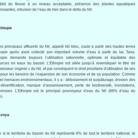
ébit du fleuve à un niveau acceptable, présence des plantes aquatiques
issantes, intrusion de l’eau de mer dans le delta du Nil.
Ethiopie
s principaux affluents du Nil, appelé Nil bleu, coule à partir des hautes terres
iopie après avoir collecté son important volume d’eau à partir du lac Tana.
iopie demande toujours l’utilisation rationnelle, optimale et équitable des
urces en eaux du bassin. L’Ethiopie est allée jusqu’à revendiquer le titre de
sesseur originel » du Nil, et par conséquent le droit prioritaire d’utilisation de ses
pour les besoins de l’expansion de son économie et de sa population. Comme
 et menaces environnementaux, il y a : déboisement et surpâturage, érosion des
 désertification, manque d’assainissement, perte de biodiversité, inondations,
eresses. L’Ethiopie est le principal pourvoyeur d’eau du Nil (86% d’eau du
).
Kenya
si le territoire du bassin du Nil représente 8% de tout le territoire national, le