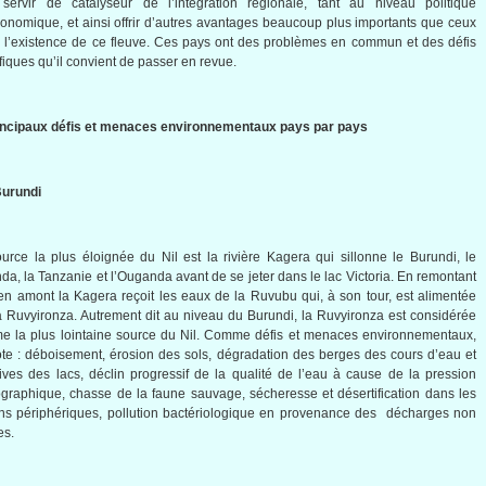
 servir de catalyseur de l’intégration régionale, tant au niveau politique
onomique, et ainsi offrir d’autres avantages beaucoup plus importants que ceux
à l’existence de ce fleuve. Ces pays ont des problèmes en commun et des défis
fiques qu’il convient de passer en revue.
rincipaux défis et menaces environnementaux pays par pays
Burundi
urce la plus éloignée du Nil est la rivière Kagera qui sillonne le Burundi, le
a, la Tanzanie et l’Ouganda avant de se jeter dans le lac Victoria. En remontant
en amont la Kagera reçoit les eaux de la Ruvubu qui, à son tour, est alimentée
a Ruvyironza. Autrement dit au niveau du Burundi, la Ruvyironza est considérée
 la plus lointaine source du Nil. Comme défis et menaces environnementaux,
te : déboisement, érosion des sols, dégradation des berges des cours d’eau et
ives des lacs, déclin progressif de la qualité de l’eau à cause de la pression
raphique, chasse de la faune sauvage, sécheresse et désertification dans les
ns périphériques, pollution bactériologique en provenance des décharges non
es.