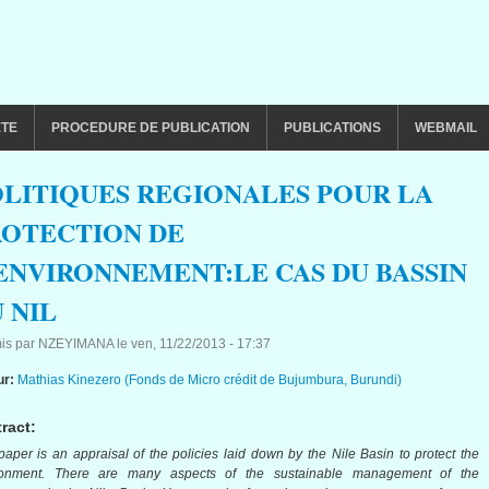
ETE
PROCEDURE DE PUBLICATION
PUBLICATIONS
WEBMAIL
LITIQUES REGIONALES POUR LA
ROTECTION DE
ENVIRONNEMENT:LE CAS DU BASSIN
 NIL
is par
NZEYIMANA
le
ven, 11/22/2013 - 17:37
ur:
Mathias Kinezero (Fonds de Micro crédit de Bujumbura, Burundi)
ract:
paper is an appraisal of the policies laid down by the Nile Basin to protect the
ronment. There are many aspects of the sustainable management of the