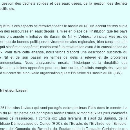
a
gestion
des
déchets
solides
et des
eaux
usées
, de la
gestion
des
déchets
actifs
, etc.
que tous ces aspects se retrouvent dans le bassin du Nil, un accent est mis sur la
on des ressources en eaux depuis la mise en place de l’institution que les pays
ains ont appelé « Initiative du Bassin du Nil ». L’objectif principal visé est de
er que de bonnes politiques environnementales régionales, bien conçues dans
prit sincère et coopératif, contribuent à la restauration et/ou à la consolidation de
ix
.
Pour faire cette analyse, nous ferons d’abord une description succincte du
ve Nil et de son bassin en termes de défis à relever et de problèmes
ronnementaux. Nous analyserons ensuite l’historique et la durabilité des
tives de solutions apportées pour conclure sur les résultats enregistrés, avec un
t sur ceux de la nouvelle organisation qu’est l’Initiative du Bassin du Nil (IBN).
 Nil et son bassin
a 261 bassins fluviaux qui sont partagés entre plusieurs Etats dans le monde. Le
n du Nil fait partie des principaux bassins fluviaux mondiaux les plus contrastés
rmes de ressources. Il compte dix Etats riverains. Il s’agit du Burundi, de la
lique Démocratique du Congo (RDC), de l’Egypte, de l’Erythrée, de l’Ethiopie,
nya, de l’Ouganda, du Rwanda, du Soudan et de la Tanzanie. Certains de ces