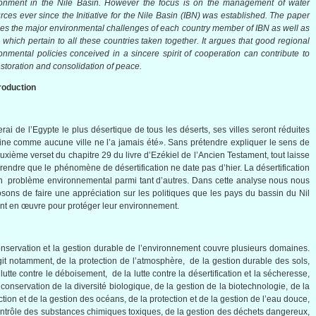
ronment in the Nile Basin. However the focus is on the management of water
rces ever since the Initiative for the Nile Basin (
IBN
) was established. The paper
nes the major environmental challenges of each country member of
IBN
as well as
 which pertain to all these countries taken together. It argues that good regional
onmental policies conceived in a sincere spirit of cooperation can contribute to
estoration and consolidation of peace.
troduction
erai
de
l’Egypte
le plus
désertique
de
tous
les
déserts
,
ses
villes
seront
réduites
ine
comme
aucune
ville
ne
l’a
jamais
été
». Sans
prétendre
expliquer
le
sens
de
uxième
verset
du
chapitre
29 du
livre
d’Ezékiel
de
l’Ancien
Testament, tout
laisse
rendre
que
le
phénomène
de
désertification
ne date pas
d’hier
. La
désertification
n
problème
environnemental
parmi
tant
d’autres
.
Dans
cette
analyse
nous
nous
osons
de faire
une
appréciation
sur
les
politiques
que
les pays du
bassin
du Nil
nt
en
œuvre
pour
protéger
leur
environnement
.
nservation et la
gestion
durable de
l’environnement
couvre
plusieurs
domaines
.
it
notamment
, de la protection de
l’atmosphère
, de la
gestion
durable des
sols
,
a
lutte
contre
le
déboisement
, de la
lutte
contre
la
désertification
et la
sécheresse
,
 conservation de la
diversité
biologique
, de la
gestion
de la
biotechnologie
, de la
ction et de la
gestion
des
océans
, de la protection et de la
gestion
de
l’eau
douce
,
ntrôle
des substances
chimiques
toxiques
, de la
gestion
des
déchets
dangereux
,