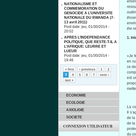
envi
NATIONALISME ET
resou
COMMEMORATION DU
outli
GENOCIDE A L’UNIVERSITE
NATIONALE DU RWANDA (7-
those
13 avril 2011)
envir
Post date:
jeu, 01/30/2014 -
the r
20:02
APRES L’INDEPENDANCE
1. In
POLITIQUE, QUE RESTE-T-IL A
L’AFRIQUE: LEURRE ET
LUEUR
Post date:
jeu, 01/30/2014 -
«Je
f
19:46
en
ru
Pages
ce
de
« first
‹ previous
1
2
comp
3
4
5
6
7
next ›
est
u
last »
prop
mette
ECONOMIE
ECOLOGIE
La co
AXIOLIGIE
Il
s’ag
SOCIETE
de l
de la
CONNEXION UTILISATEUR
prote
du
co