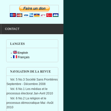
CONTACT
LANGUES
English
Français
NAVIGATION DE LA REVUE
Vol. 5 No.3 Société Sans Frontières
Septembre - Décembre 2008
Vol. 6 No.1 Les médias et le
processus électoral Jan-Avril 2010
Vol. 6 No.2 La religion et le
processus démocratique Mai -Août
2010