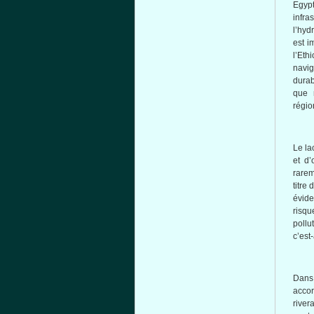
Egypt
infr
l’hyd
est i
l’Et
navi
durab
que m
régio
Le lac
et d
rarem
titre
évide
risqu
pollu
c’est
Dans 
accor
river