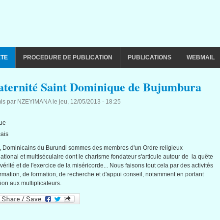
ETE
PROCEDURE DE PUBLICATION
PUBLICATIONS
WEBMAIL
aternité Saint Dominique de Bujumbura
is par
NZEYIMANA
le
jeu, 12/05/2013 - 18:25
ue
ais
,
Dominicains
du Burundi
sommes
des
membres
d'un
Ordre
religieux
national et
multiséculaire
dont
le
charisme
fondateur
s'articule
autour
de la
quête
vérité
et de
l'exercice
de la
miséricorde
...
Nous
faisons
tout
cela
par des
activités
ormation
, de formation, de
recherche
et
d'appui
conseil
,
notamment
en
portant
tion aux
multiplicateurs
.