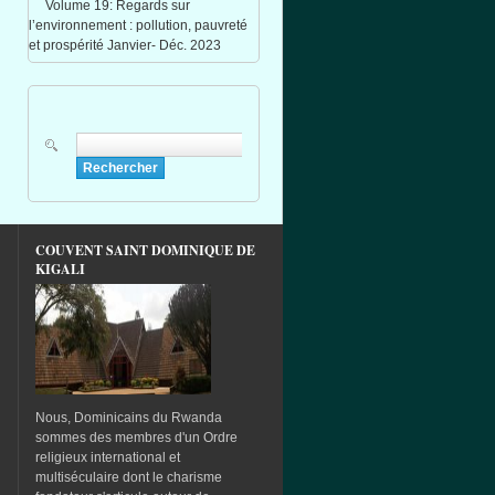
Volume 19: Regards sur
l’environnement : pollution, pauvreté
et prospérité Janvier- Déc. 2023
Rechercher
Formulaire de recherche
COUVENT SAINT DOMINIQUE DE
KIGALI
Nous, Dominicains du Rwanda
sommes des membres d'un Ordre
religieux international et
multiséculaire dont le charisme