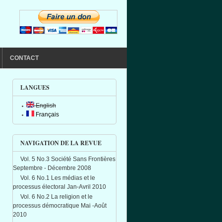
CONTACT
LANGUES
English
Français
NAVIGATION DE LA REVUE
Vol. 5 No.3 Société Sans Frontières
Septembre - Décembre 2008
Vol. 6 No.1 Les médias et le
processus électoral Jan-Avril 2010
Vol. 6 No.2 La religion et le
processus démocratique Mai -Août
2010