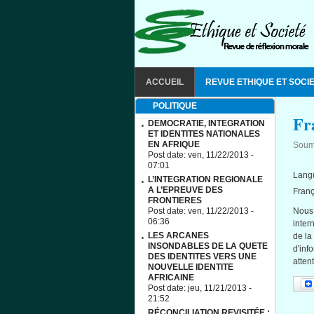
Aller au contenu principal
MAIN MENU
ACCUEIL
REVUE ETHIQUE ET SOCI
POLITIQUE
Fr
DEMOCRATIE, INTEGRATION
ET IDENTITES NATIONALES
EN AFRIQUE
Soum
Post date:
ven, 11/22/2013 -
07:01
Lang
L’INTEGRATION REGIONALE
A L’EPREUVE DES
Franç
FRONTIERES
Post date:
ven, 11/22/2013 -
Nous
06:36
inter
LES ARCANES
de la
INSONDABLES DE LA QUETE
d'inf
DES IDENTITES VERS UNE
atten
NOUVELLE IDENTITE
AFRICAINE
Post date:
jeu, 11/21/2013 -
21:52
RÉCONCILIATION REVISITÉE :