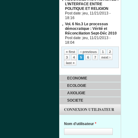
L’INTERFACE ENTRE
POLITIQUE ET RELIGION
Post date:
jeu, 11/21/2013 -
18:16
Vol. 6 No.3 Le processus
démocratique : Vérité et
Réconciliation Sept-Déc 2010
Post date:
jeu, 11/21/2013 -
18:04
Pages
« first
‹ previous
1
2
3
4
5
6
7
next ›
last »
ECONOMIE
ECOLOGIE
AXIOLIGIE
SOCIETE
CONNEXION UTILISATEUR
Nom d'utilisateur
*