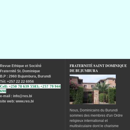
FRATERNITÉ SAINT DOMINIQUE
Revue
Ethique
et
Société
DE BUJUMBURA
Fraternité
St. Dominique
B.P : 2960 Bujumbura, Burundi
Tél
: +257 22 22 6956
Cell: +250 78 639 5583; +257 79 944
690
e-mail : info
@res.bi
site web: www.res.bi
Nous, Dominicains du Burundi
sommes des membres d'un Ordre
religieux international et
multiséculaire dont le charisme