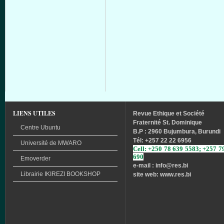
LIENS UTILES
Revue
Ethique
et
Société
Fraternité
St. Dominique
Centre Ubuntu
B.P : 2960 Bujumbura, Burundi
Tél
: +257 22 22 6956
Université
de
MWARO
Cell: +250 78 639 5583; +257 7
690
Emoverder
e-mail : info
@res.bi
Librairie
IKIREZI
BOOKSHOP
site web: www.res.bi