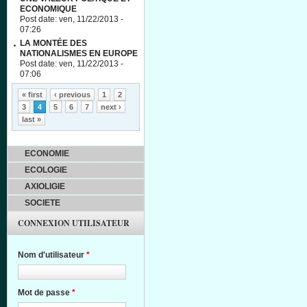
ECONOMIQUE
Post date:
ven, 11/22/2013 -
07:26
LA MONTÉE DES
NATIONALISMES EN EUROPE
Post date:
ven, 11/22/2013 -
07:06
Pages
« first
‹ previous
1
2
3
4
5
6
7
next ›
last »
ECONOMIE
ECOLOGIE
AXIOLIGIE
SOCIETE
CONNEXION UTILISATEUR
Nom d'utilisateur
*
Mot de passe
*