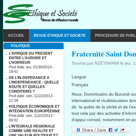
Aller au contenu principal
MAIN MENU
ACCUEIL
REVUE ETHIQUE ET SOCIETE
PROCEDURE DE PUBL
POLITIQUE
Fraternité Saint D
L’AFRIQUE DU PRESENT
ENTRE L’AURORE ET
L’HORREUR
Soumis par
NZEYIMANA
le
jeu, 
Post date:
jeu, 01/30/2014 -
19:41
Langue
DE L’IN-DEPEDANCE A
L’INDEPENDANCE : QUELLE
Français
ROUTE ET QUELLES
CONDITIONS ?
Nous
,
Dominicains
du Burundi
s
Post date:
ven, 11/22/2013 -
international et
multiséculaire
don
12:36
POLITIQUE ÉCONOMIQUE ET
de la
quête
de la
vérité
et de
l'e
INTÉGRATION EUROPÉENNE
tout
cela
par des
activités
d'infor
Post date:
ven, 11/22/2013 -
d'appui
conseil
,
notamment
en
po
09:02
L’INTEGRALE REGIONALE
COMME UNE REALITE ET
UNE VALEUR POLITIQUE ET