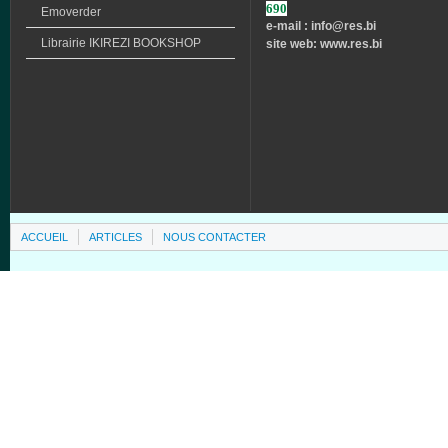
690
Emoverder
e-mail : info
@res.bi
Librairie
IKIREZI
BOOKSHOP
site web: www.res.bi
ACCUEIL
ARTICLES
NOUS CONTACTER