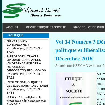
Aller au contenu principal
MAIN MENU
ACCUEIL
REVUE ETHIQUE ET SOCIETE
PROCEDURE DE PUBL
POLITIQUE
Vol.14 Numéro 3 Dém
OÙ VA L’UNION
EUROPÉENNE ?
politique et libérali
Post date:
jeu, 11/21/2013 -
17:39
Décembre 2018
A PROPOS DU TRAVAIL :
CINQUANTE ANS APRES
L’INDEPENDANCE DE LA
Soumis par
NZEYIMANA
le
jeu, 
REPUBLIQUE
DEMOCRATIQUE DU CONGO
Au m
Post date:
jeu, 11/21/2013 -
17:22
édito
L’EGLISE CATHOLIQUE ET
réce
LES ELECTIONS AU BURUNDI
écon
Post date:
jeu, 11/21/2013 -
17:14
Aid: 
Vol. 6 No.2 La religion et le
anoth
processus démocratique Mai -
été 
Août 2010