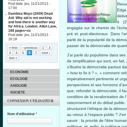
Post date:
jeu, 11/21/2013 -
Revue
17:00
Edge 
Dambisa Moyo (2009) Dead
deli
Aid: Why aid is not working
it (
and how there is another way
for Africa. London: Allen Lane,
engagée sur le chemin de l’éc
188 pages+xx
pré et post-électoraux. Dans l’ar
Post date:
jeu, 11/21/2013 -
16:18
parlé de la popularité de la démoc
Pages
passer de la démocratie de quanti
« first
‹ previous
1
2
3
4
5
6
7
next ›
J’ai parlé du populisme dans ses
last »
de simplification qui sont, en fait
s’illustre la démocratie partout 
ECONOMIE
« how to fix it ? », « comment re
impérativement pertinente et urge
ECOLOGIE
perspectives et ses horizons d’ave
AXIOLIGIE
que, refonder la démocratie, il 
SOCIETE
condition de la revalorisation de 
CONNEXION UTILISATEUR
raisonnement et du débat public.
structurent l’éthique de la démocra
Nom d'utilisateur
*
au retour à l’espace public ? J’en 
savoir : la priorité de l’être humai
politique, et, enfin, la politiqu