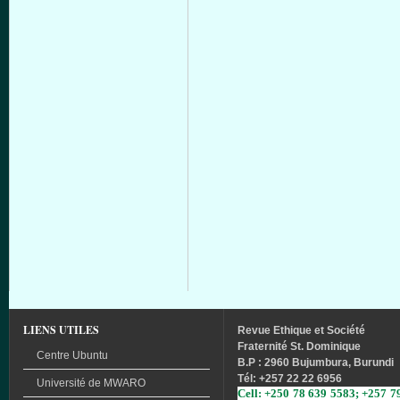
LIENS UTILES
Revue
Ethique
et
Société
Fraternité
St. Dominique
Centre Ubuntu
B.P : 2960 Bujumbura, Burundi
Tél
: +257 22 22 6956
Université
de
MWARO
Cell: +250 78 639 5583; +257 7