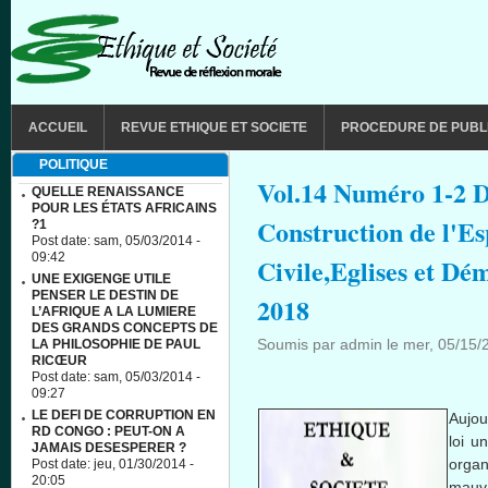
Aller au contenu principal
MAIN MENU
ACCUEIL
REVUE ETHIQUE ET SOCIETE
PROCEDURE DE PUBL
POLITIQUE
Vol.14 Numéro 1-2 D
QUELLE RENAISSANCE
POUR LES ÉTATS AFRICAINS
Construction de l'Es
?1
Post date:
sam, 05/03/2014 -
09:42
Civile,Eglises et Dé
UNE EXIGENGE UTILE
PENSER LE DESTIN DE
2018
L’AFRIQUE A LA LUMIERE
DES GRANDS CONCEPTS DE
Soumis par
admin
le
mer, 05/15/
LA PHILOSOPHIE DE PAUL
RICŒUR
Post date:
sam, 05/03/2014 -
09:27
LE DEFI DE CORRUPTION EN
Aujou
RD CONGO : PEUT-ON A
loi u
JAMAIS DESESPERER ?
organ
Post date:
jeu, 01/30/2014 -
20:05
mau