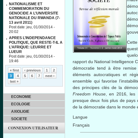
NATIONALISME ET
démo
COMMEMORATION DU
autoc
GENOCIDE A L’UNIVERSITE
NATIONALE DU RWANDA (7-
démoc
13 avril 2011)
démo
Post date:
jeu, 01/30/2014 -
20:02
gouv
APRES L’INDEPENDANCE
Cett
POLITIQUE, QUE RESTE-T-IL A
L’AFRIQUE: LEURRE ET
ques
LUEUR
quel
Post date:
jeu, 01/30/2014 -
19:46
rapport du National Intelligence 
Pages
démocratie tend à être remise 
« first
‹ previous
1
2
éléments autocratiques et ré
3
4
5
6
7
next ›
ensemble qui favorise l’instabil
last »
des principes clés de la démocr
Freedom House
, en 2016, les 
ECONOMIE
presque deux fois plus de pays q
ECOLOGIE
de la démocratie dans le monde e
AXIOLIGIE
Langue
SOCIETE
Français
CONNEXION UTILISATEUR