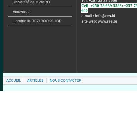
Tél
: +257 22 22 6956
Université
de
MWARO
Cell: +250 78 639 5583; +257 7
690
Emoverder
e-mail : info
@res.bi
Librairie
IKIREZI
BOOKSHOP
site web: www.res.bi
ACCUEIL
ARTICLES
NOUS CONTACTER