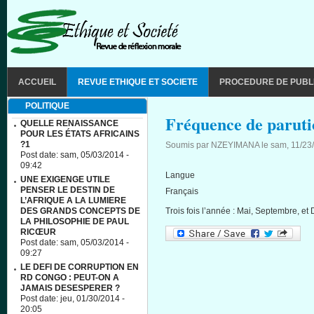
Aller au contenu principal
MAIN MENU
ACCUEIL
REVUE ETHIQUE ET SOCIETE
PROCEDURE DE PUBL
POLITIQUE
Fréquence de paruti
QUELLE RENAISSANCE
POUR LES ÉTATS AFRICAINS
?1
Soumis par
NZEYIMANA
le
sam, 11/23
Post date:
sam, 05/03/2014 -
09:42
Langue
UNE EXIGENGE UTILE
PENSER LE DESTIN DE
Français
L’AFRIQUE A LA LUMIERE
DES GRANDS CONCEPTS DE
Trois
fois
l’année
: Mai,
Septembre
, et
LA PHILOSOPHIE DE PAUL
RICŒUR
Post date:
sam, 05/03/2014 -
09:27
LE DEFI DE CORRUPTION EN
RD CONGO : PEUT-ON A
JAMAIS DESESPERER ?
Post date:
jeu, 01/30/2014 -
20:05