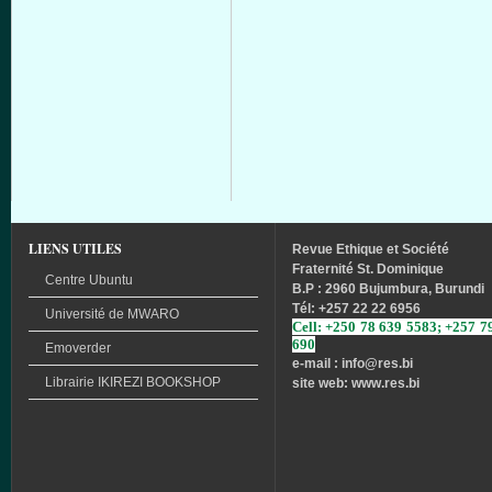
LIENS UTILES
Revue
Ethique
et
Société
Fraternité
St. Dominique
Centre Ubuntu
B.P : 2960 Bujumbura, Burundi
Tél
: +257 22 22 6956
Université
de
MWARO
Cell: +250 78 639 5583; +257 7
690
Emoverder
e-mail : info
@res.bi
Librairie
IKIREZI
BOOKSHOP
site web: www.res.bi