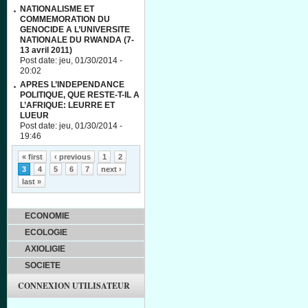
NATIONALISME ET
COMMEMORATION DU
GENOCIDE A L’UNIVERSITE
NATIONALE DU RWANDA (7-
13 avril 2011)
Post date:
jeu, 01/30/2014 -
20:02
APRES L’INDEPENDANCE
POLITIQUE, QUE RESTE-T-IL A
L’AFRIQUE: LEURRE ET
LUEUR
Post date:
jeu, 01/30/2014 -
19:46
Pages
« first
‹ previous
1
2
3
4
5
6
7
next ›
last »
ECONOMIE
ECOLOGIE
AXIOLIGIE
SOCIETE
CONNEXION UTILISATEUR