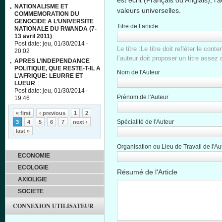
est
écrit
(
Français
ou
Anglais
),
l’
NATIONALISME ET
valeurs
universelles
.
COMMEMORATION DU
GENOCIDE A L’UNIVERSITE
Titre de l’article
NATIONALE DU RWANDA (7-
13 avril 2011)
Post date:
jeu, 01/30/2014 -
Le titre :Le titre doit refléter le conten
20:02
l’auteur doit proposer un titre assez
APRES L’INDEPENDANCE
POLITIQUE, QUE RESTE-T-IL A
Nom de l'Auteur
L’AFRIQUE: LEURRE ET
LUEUR
Post date:
jeu, 01/30/2014 -
Prénom de l'Auteur
19:46
Pages
« first
‹ previous
1
2
Spécialité de l'Auteur
3
4
5
6
7
next ›
last »
Organisation ou Lieu de Travail de l'Au
ECONOMIE
ECOLOGIE
Résumé de l'Article
AXIOLIGIE
SOCIETE
CONNEXION UTILISATEUR