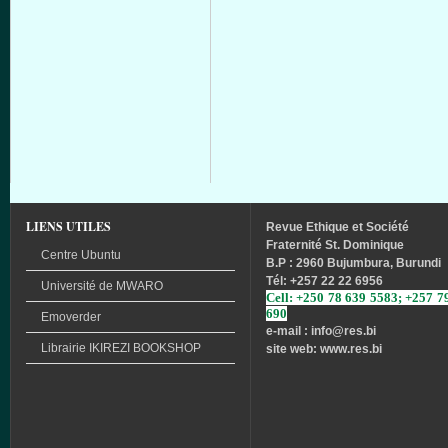
LIENS UTILES
Revue
Ethique
et
Société
Fraternité
St. Dominique
Centre Ubuntu
B.P : 2960 Bujumbura, Burundi
Tél
: +257 22 22 6956
Université
de
MWARO
Cell: +250 78 639 5583; +257 7
690
Emoverder
e-mail : info
@res.bi
Librairie
IKIREZI
BOOKSHOP
site web: www.res.bi