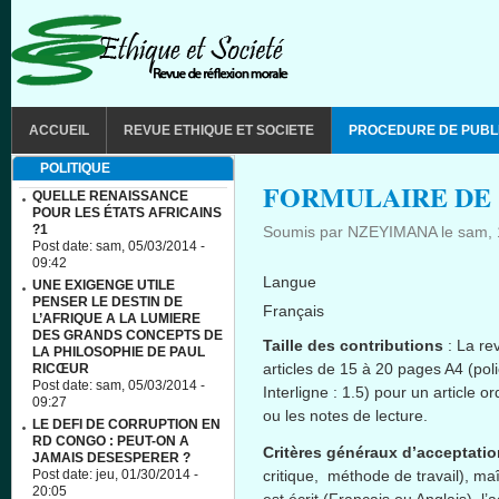
Aller au contenu principal
MAIN MENU
ACCUEIL
REVUE ETHIQUE ET SOCIETE
PROCEDURE DE PUBL
POLITIQUE
FORMULAIRE DE
QUELLE RENAISSANCE
POUR LES ÉTATS AFRICAINS
?1
Soumis par
NZEYIMANA
le
sam, 
Post date:
sam, 05/03/2014 -
09:42
Langue
UNE EXIGENGE UTILE
PENSER LE DESTIN DE
Français
L’AFRIQUE A LA LUMIERE
DES GRANDS CONCEPTS DE
Taille
des contributions
: La r
LA PHILOSOPHIE DE PAUL
articles de 15
à
20 pages
A4
(pol
RICŒUR
Post date:
sam, 05/03/2014 -
Interligne
: 1.5) pour un article
or
09:27
ou
les notes de lecture.
LE DEFI DE CORRUPTION EN
RD CONGO : PEUT-ON A
Critères
généraux
d’acceptatio
JAMAIS DESESPERER ?
Post date:
jeu, 01/30/2014 -
critique,
méthode
de travail),
maî
20:05