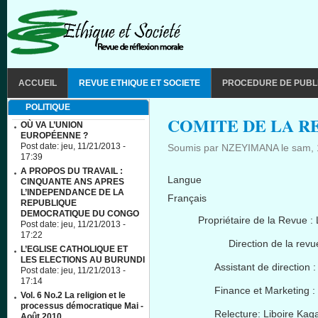
Aller au contenu principal
MAIN MENU
ACCUEIL
REVUE ETHIQUE ET SOCIETE
PROCEDURE DE PUBL
POLITIQUE
COMITE DE LA R
OÙ VA L’UNION
EUROPÉENNE ?
Post date:
jeu, 11/21/2013 -
Soumis par
NZEYIMANA
le
sam, 
17:39
A PROPOS DU TRAVAIL :
Langue
CINQUANTE ANS APRES
L’INDEPENDANCE DE LA
Français
REPUBLIQUE
DEMOCRATIQUE DU CONGO
Propriétaire
de la Revue :
Post date:
jeu, 11/21/2013 -
17:22
Direction de la revu
L’EGLISE CATHOLIQUE ET
LES ELECTIONS AU BURUNDI
Assistant de direction 
Post date:
jeu, 11/21/2013 -
17:14
Finance et Marketing 
Vol. 6 No.2 La religion et le
processus démocratique Mai -
Relecture
:
Liboire
Kag
Août 2010