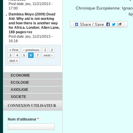
Post date:
jeu, 11/21/2013 -
Chronique
Européenne
:
Ignac
17:00
Ni
Dambisa Moyo (2009) Dead
Aid: Why aid is not working
and how there is another way
for Africa. London: Allen Lane,
188 pages+xx
Post date:
jeu, 11/21/2013 -
16:18
Pages
« first
‹ previous
1
2
3
4
5
6
7
next ›
last »
ECONOMIE
ECOLOGIE
AXIOLIGIE
SOCIETE
CONNEXION UTILISATEUR
Nom d'utilisateur
*