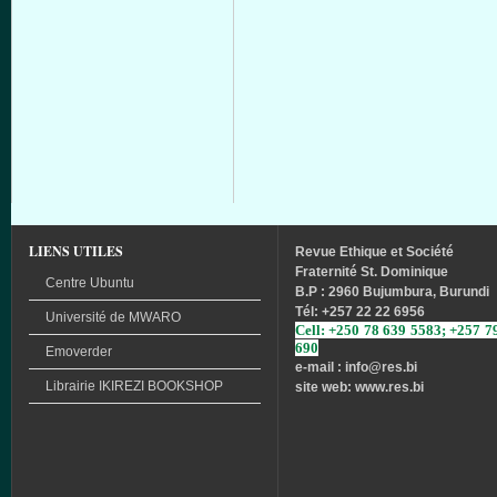
LIENS UTILES
Revue
Ethique
et
Société
Fraternité
St. Dominique
Centre Ubuntu
B.P : 2960 Bujumbura, Burundi
Tél
: +257 22 22 6956
Université
de
MWARO
Cell: +250 78 639 5583; +257 7
690
Emoverder
e-mail : info
@res.bi
Librairie
IKIREZI
BOOKSHOP
site web: www.res.bi