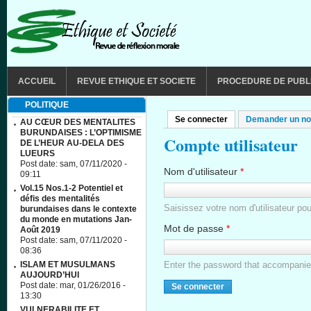
Aller au contenu principal
MAIN MENU
ACCUEIL
REVUE ETHIQUE ET SOCIETE
PROCEDURE DE PUBL
POLITIQUE
Se connecter
(onglet actif)
Demander un no
Onglets principaux
AU CŒUR DES MENTALITES
BURUNDAISES : L’OPTIMISME
Compte utilisateur
DE L’HEUR AU-DELA DES
LUEURS
Post date:
sam, 07/11/2020 -
Nom d'utilisateur
*
09:11
Vol.15 Nos.1-2 Potentiel et
défis des mentalités
Saisissez votre nom d'utilisateu
burundaises dans le contexte
du monde en mutations Jan-
Mot de passe
*
Août 2019
Post date:
sam, 07/11/2020 -
08:36
ISLAM ET MUSULMANS
Enter the password that accompani
AUJOURD’HUI
Post date:
mar, 01/26/2016 -
13:30
VULNERABILITE ET