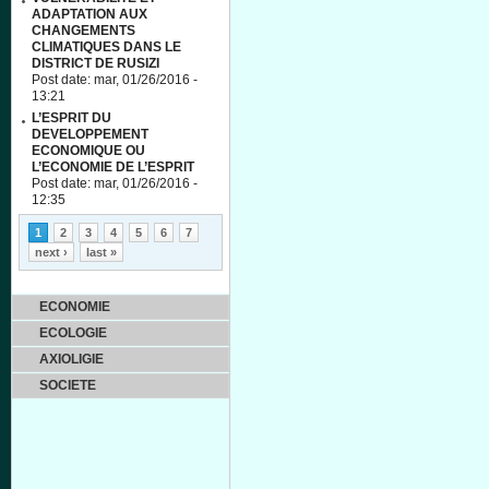
ADAPTATION AUX
CHANGEMENTS
CLIMATIQUES DANS LE
DISTRICT DE RUSIZI
Post date:
mar, 01/26/2016 -
13:21
L’ESPRIT DU
DEVELOPPEMENT
ECONOMIQUE OU
L’ECONOMIE DE L’ESPRIT
Post date:
mar, 01/26/2016 -
12:35
Pages
1
2
3
4
5
6
7
next ›
last »
ECONOMIE
ECOLOGIE
AXIOLIGIE
SOCIETE