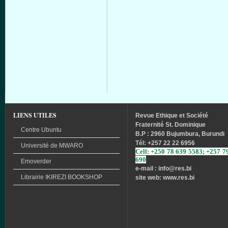
LIENS UTILES
Revue
Ethique
et
Société
Fraternité
St. Dominique
Centre Ubuntu
B.P : 2960 Bujumbura, Burundi
Tél
: +257 22 22 6956
Université
de
MWARO
Cell: +250 78 639 5583; +257 7
690
Emoverder
e-mail : info
@res.bi
Librairie
IKIREZI
BOOKSHOP
site web: www.res.bi