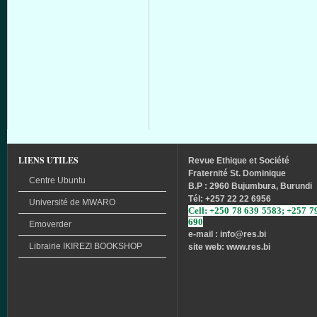
LIENS UTILES
Revue
Ethique
et
Société
Fraternité
St. Dominique
Centre Ubuntu
B.P : 2960 Bujumbura, Burundi
Tél
: +257 22 22 6956
Université
de
MWARO
Cell: +250 78 639 5583; +257 7
690
Emoverder
e-mail : info
@res.bi
Librairie
IKIREZI
BOOKSHOP
site web: www.res.bi