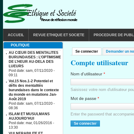
Aller au contenu principal
MAIN MENU
ACCUEIL
REVUE ETHIQUE ET SOCIETE
PROCEDURE DE PUBL
POLITIQUE
Se connecter
(onglet actif)
Demander un no
Onglets principaux
AU CŒUR DES MENTALITES
BURUNDAISES : L’OPTIMISME
Compte utilisateur
DE L’HEUR AU-DELA DES
LUEURS
Post date:
sam, 07/11/2020 -
Nom d'utilisateur
*
09:11
Vol.15 Nos.1-2 Potentiel et
défis des mentalités
Saisissez votre nom d'utilisateu
burundaises dans le contexte
du monde en mutations Jan-
Mot de passe
*
Août 2019
Post date:
sam, 07/11/2020 -
08:36
ISLAM ET MUSULMANS
Enter the password that accompani
AUJOURD’HUI
Post date:
mar, 01/26/2016 -
13:30
VULNERABILITE ET