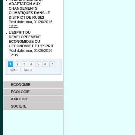
ADAPTATION AUX
CHANGEMENTS
CLIMATIQUES DANS LE
DISTRICT DE RUSIZI
Post date:
mar, 01/26/2016 -
13:21
L’ESPRIT DU
DEVELOPPEMENT
ECONOMIQUE OU
L’ECONOMIE DE L’ESPRIT
Post date:
mar, 01/26/2016 -
12:35
Pages
1
2
3
4
5
6
7
next ›
last »
ECONOMIE
ECOLOGIE
AXIOLIGIE
SOCIETE