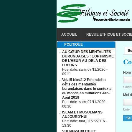
Aller au contenu principal
MAIN MENU
ACCUEIL
REVUE ETHIQUE ET SOCI
POLITIQUE
Se
Ong
AU CŒUR DES MENTALITES
BURUNDAISES : L’OPTIMISME
Co
DE L’HEUR AU-DELA DES
LUEURS
Post date:
sam, 07/11/2020 -
Nom d
09:11
Vol.15 Nos.1-2 Potentiel et
défis des mentalités
Saisi
burundaises dans le contexte
du monde en mutations Jan-
Mot 
Août 2019
Post date:
sam, 07/11/2020 -
08:36
Enter
ISLAM ET MUSULMANS
AUJOURD’HUI
Post date:
mar, 01/26/2016 -
13:30
VULNERABILITE ET