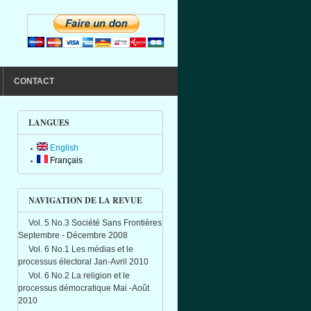
CONTACT
LANGUES
English
Français
NAVIGATION DE LA REVUE
Vol. 5 No.3 Société Sans Frontières
Septembre - Décembre 2008
Vol. 6 No.1 Les médias et le
processus électoral Jan-Avril 2010
Vol. 6 No.2 La religion et le
processus démocratique Mai -Août
2010