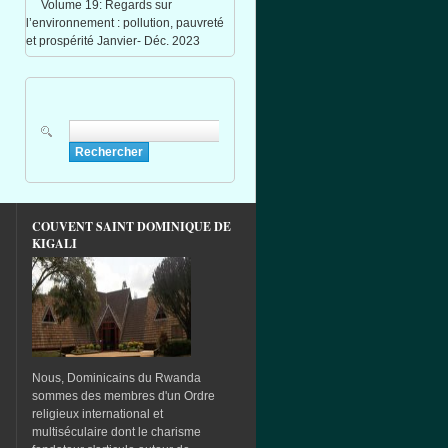
Volume 19: Regards sur
l’environnement : pollution, pauvreté
et prospérité Janvier- Déc. 2023
Rechercher
Formulaire de recherche
COUVENT SAINT DOMINIQUE DE
KIGALI
Nous, Dominicains du Rwanda
sommes des membres d'un Ordre
religieux international et
multiséculaire dont le charisme