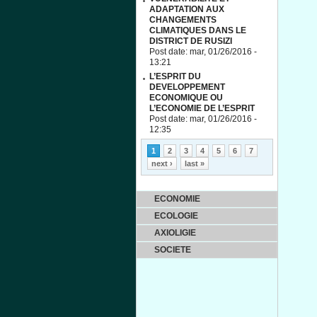
ADAPTATION AUX
CHANGEMENTS
CLIMATIQUES DANS LE
DISTRICT DE RUSIZI
Post date:
mar, 01/26/2016 -
13:21
L’ESPRIT DU
DEVELOPPEMENT
ECONOMIQUE OU
L’ECONOMIE DE L’ESPRIT
Post date:
mar, 01/26/2016 -
12:35
Pages
1
2
3
4
5
6
7
next ›
last »
ECONOMIE
ECOLOGIE
AXIOLIGIE
SOCIETE