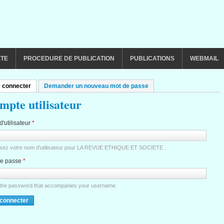
ETE
PROCEDURE DE PUBLICATION
PUBLICATIONS
WEBMAIL
 connecter
(onglet actif)
Demander un nouveau mot de passe
lets principaux
mpte utilisateur
'utilisateur
*
ssez votre nom d'utilisateur pour LA REVUE ETHIQUE ET SOCIETE .
de passe
*
 the password that accompanies your username.