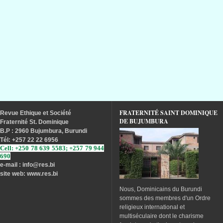
FRATERNITÉ SAINT DOMINIQUE
Revue
Ethique
et
Société
DE BUJUMBURA
Fraternité
St. Dominique
B.P : 2960 Bujumbura, Burundi
Tél
: +257 22 22 6956
Cell: +250 78 639 5583; +257 79 944
690
e-mail : info
@res.bi
site web: www.res.bi
Nous, Dominicains du Burundi
sommes des membres d'un Ordre
religieux international et
multiséculaire dont le charisme